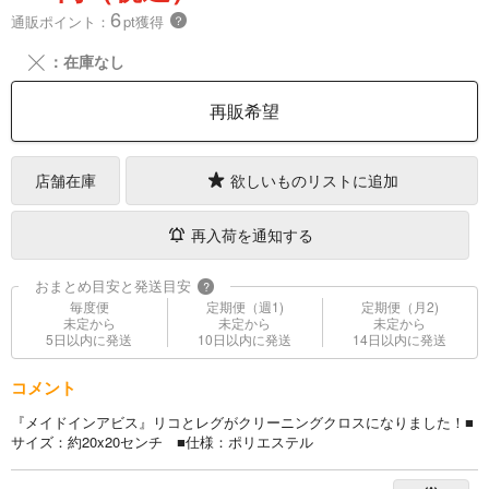
6
通販ポイント：
pt獲得
？
╳
：在庫なし
再販希望
店舗在庫
欲しいものリストに追加
再入荷を通知する
おまとめ目安と発送目安
?
毎度便
定期便（週1)
定期便（月2)
未定から
未定から
未定から
5日以内に発送
10日以内に発送
14日以内に発送
コメント
『メイドインアビス』リコとレグがクリーニングクロスになりました！■
サイズ：約20x20センチ ■仕様：ポリエステル