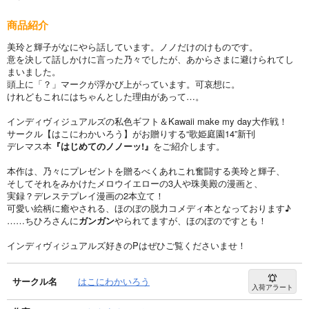
商品紹介
美玲と輝子がなにやら話しています。ノノだけのけものです。
意を決して話しかけに言った乃々でしたが、あからさまに避けられてし
まいました。
頭上に「？」マークが浮かび上がっています。可哀想に。
けれどもこれにはちゃんとした理由があって…。
インディヴィジュアルズの私色ギフト＆Kawaii make my day大作戦！
サークル【はこにわかいろう】がお贈りする“歌姫庭園14”新刊
デレマス本
『はじめてのノノーッ!』
をご紹介します。
本作は、乃々にプレゼントを贈るべくあれこれ奮闘する美玲と輝子、
そしてそれをみかけたメロウイエローの3人や珠美殿の漫画と、
実録？デレステプレイ漫画の2本立て！
可愛い絵柄に癒やされる、ほのぼの脱力コメディ本となっております♪
……ちひろさんに
ガンガン
やられてますが、ほのぼのですとも！
インディヴィジュアルズ好きのPはぜひご覧くださいませ！
サークル名
はこにわかいろう
入荷アラート