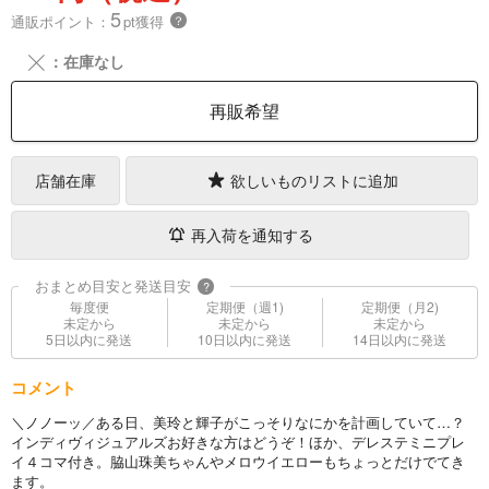
5
通販ポイント：
pt獲得
？
╳
：在庫なし
再販希望
店舗在庫
欲しいものリストに追加
再入荷を通知する
おまとめ目安と発送目安
?
毎度便
定期便（週1)
定期便（月2)
未定から
未定から
未定から
5日以内に発送
10日以内に発送
14日以内に発送
コメント
＼ノノーッ／ある日、美玲と輝子がこっそりなにかを計画していて…？
インディヴィジュアルズお好きな方はどうぞ！ほか、デレステミニプレ
イ４コマ付き。脇山珠美ちゃんやメロウイエローもちょっとだけでてき
ます。