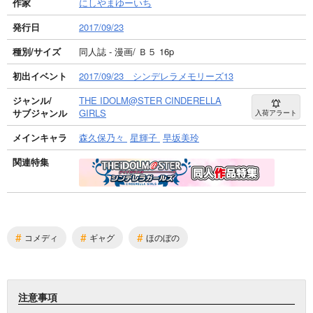
作家
にしやまゆーいち
発行日
2017/09/23
種別/サイズ
同人誌 - 漫画/ Ｂ５ 16p
初出イベント
2017/09/23 シンデレラメモリーズ13
ジャンル/
THE IDOLM@STER CINDERELLA
サブジャンル
GIRLS
入荷アラート
メインキャラ
森久保乃々
星輝子
早坂美玲
関連特集
#
#
#
コメディ
ギャグ
ほのぼの
注意事項