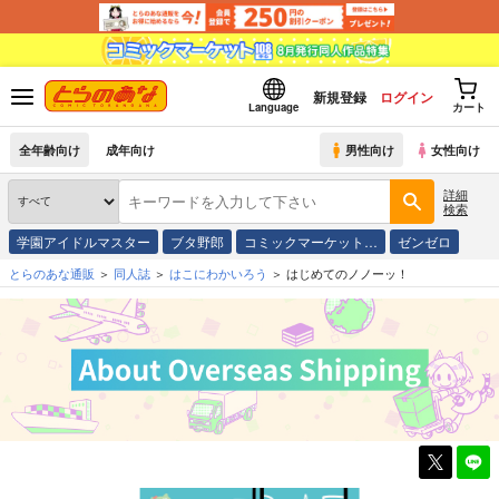
新規登録
ログイン
Language
カート
全年齢向け
成年向け
男性向け
女性向け
詳細
検索
学園アイドルマスター
ブタ野郎
コミックマーケット…
ゼンゼロ
とらのあな通販
同人誌
はこにわかいろう
はじめてのノノーッ！