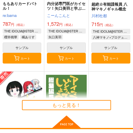
ももありカードバト
内分泌専門医がカイセ
超絶☆有能諜報員 八
ル！
ツ！矢口美羽と学ぶ生
神マキノギャル概念
活習慣病
re:barna
こーんこんと
川村杜都
787
1,572
715
円
円
円
（税込）
（税込）
（税込）
THE IDOLM@STER CINDERELLA GIRLS
THE IDOLM@STER CINDERELLA GIRLS
THE IDOLM@STER CINDERELLA GIRLS
櫻井桃華
橘ありす
矢口美羽
八神マキノ×プロデューサー
佐々木千枝
サンプル
サンプル
サンプル
カート
カート
カート
もっと見る！