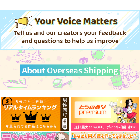
ドンキホーテの休日
アイマスどうでしょう
【総集編5】
ニュートン工房
桃京武戯夜
550
円
専売
（税込）
1,100
円
（税込）
THE IDOLM@STER CINDERELLA GIRLS
THE IDOLM@STER CINDERELLA GIRLS
氏家むつみ
佐藤心
安部菜々
イヴ・サンタクロース
井村雪菜
サンプル
サンプル
カート
カート