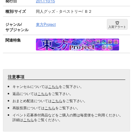
発行日
2017/10/15
種別/サイズ
同人グッズ - タペストリー/ Ｂ２
ジャンル/
東方Project
入荷アラート
サブジャンル
関連特集
注意事項
キャンセルについては
こちら
をご覧下さい。
返品については
こちら
をご覧下さい。
おまとめ配送については
こちら
をご覧下さい。
再販投票については
こちら
をご覧下さい。
イベント応募券付商品などをご購入の際は毎度便をご利用ください。
詳細は
こちら
をご覧ください。