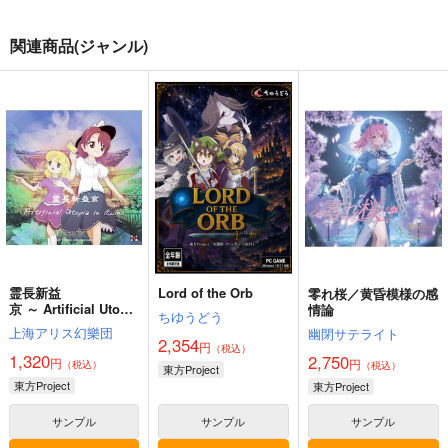
関連商品(ジャンル)
霊長新益
Lord of the Orb
零れ桜／黄昏模様の感
京 ～ Artificial Utopia
情論
ちゆうどう
in Ruins.
上海アリス幻樂団
幽閉サテライト
2,354
円
（税込）
1,320
2,750
円
円
（税込）
（税込）
東方Project
東方Project
東方Project
サンプル
サンプル
サンプル