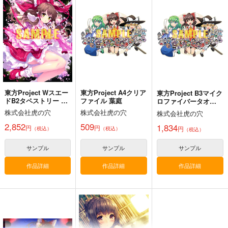
東方Project Wスエー
東方Project A4クリア
東方Project B3マイク
ドB2タペストリー 望
ファイル 葉庭
ロファイバータオ
月椎那
ル 葉庭
株式会社虎の穴
株式会社虎の穴
株式会社虎の穴
イナバ式肝試し
Clutch Shooter #05
2,852
509
1,834
円
円
円
（税込）
（税込）
（税込）
Seraphim Castle
Silver Forest
サンプル
サンプル
サンプル
550
1,430
円
円
（税込）
（税込）
東方Project
東方Project
作品詳細
作品詳細
作品詳細
蓬莱山輝夜
藤原妹紅
十六夜咲夜
サンプル
サンプル
カート
カート