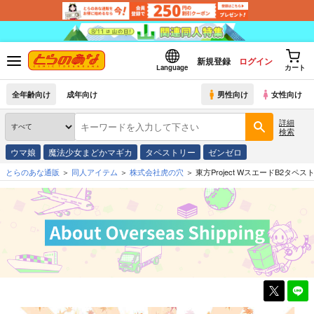
新規登録
ログイン
Language
カート
全年齢向け
成年向け
男性向け
女性向け
詳細
検索
ウマ娘
魔法少女まどかマギカ
タペストリー
ゼンゼロ
とらのあな通販
同人アイテム
株式会社虎の穴
東方Project WスエードB2タペス