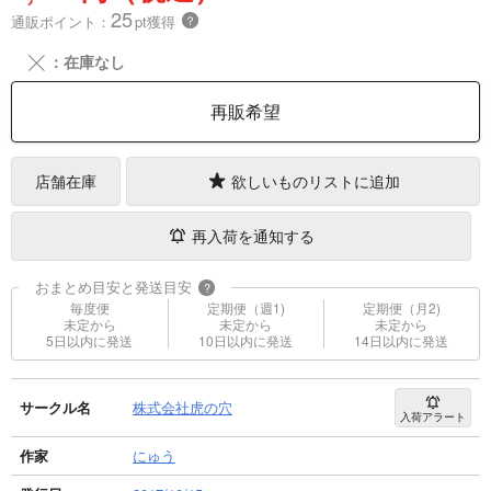
25
通販ポイント：
pt獲得
？
╳
：在庫なし
再販希望
店舗在庫
欲しいものリストに追加
再入荷を通知する
おまとめ目安と発送目安
?
毎度便
定期便（週1)
定期便（月2)
未定から
未定から
未定から
5日以内に発送
10日以内に発送
14日以内に発送
サークル名
株式会社虎の穴
入荷アラート
作家
にゅう