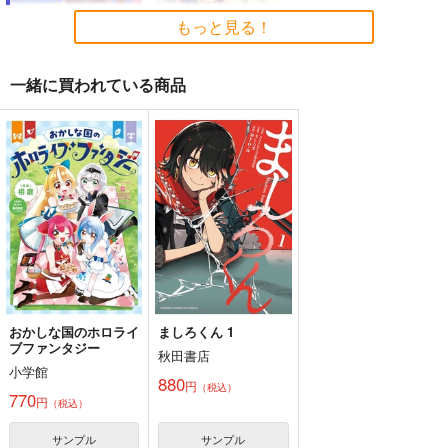
もっと見る！
一緒に買われている商品
東方Project B3マイク
さより キャンバスボ
ロファイバータオ
ード Normal ver.【単
ル 萩原凛
品版】
株式会社虎の穴
株式会社虎の穴
1,834
3,850
円
円
（税込）
（税込）
サンプル
サンプル
作品詳細
作品詳細
おかしな国のホロライ
ましろくん 1
ブファンタジー
秋田書店
小学館
880
円
（税込）
770
円
（税込）
サンプル
サンプル