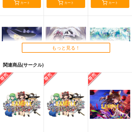
カート
カート
カート
もっと見る！
関連商品(サークル)
星に寄せる想い/色は
始まりの雨
東方錦上
匂へど散りぬるを
京 ～ Fossilized Won
幽閉サテライト
ders.
幽閉サテライト
上海アリス幻樂団
2,200
円
（税込）
2,750
1,760
円
円
（税込）
（税込）
東方Project
東方Project
東方Project
サンプル
サンプル
サンプル
カート
カート
カート