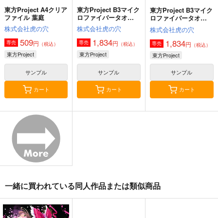
東方Project A4クリア
東方Project B3マイク
東方Project B3マイク
ファイル 葉庭
ロファイバータオ
ロファイバータオ
ル 葉庭
ル 萩原凛
株式会社虎の穴
株式会社虎の穴
株式会社虎の穴
509
1,834
1,834
円
円
専売
専売
円
専売
（税込）
（税込）
（税込）
東方Project
東方Project
東方Project
サンプル
サンプル
サンプル
カート
カート
カート
寂光寂
東方剛欲異聞～水没し
東方紅魔郷～
滅 ～ The Truth of th
た沈愁地獄
the Embodiment of
e Cessation of Dukk
Scarlet Devil～
Demetori
黄昏フロンティア
上海アリス幻樂団
ha
1,320
2,200
1,100
円
円
円
（税込）
（税込）
（税込）
東方Project
博麗霊夢
東方Project
東方Project
一緒に買われている同人作品または類似商品
サンプル
サンプル
サンプル
カート
カート
カート