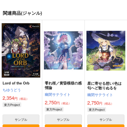
関連商品(ジャンル)
Lord of the Orb
零れ桜／黄昏模様の感
星に寄せる想い/色は
情論
匂へど散りぬるを
ちゆうどう
幽閉サテライト
幽閉サテライト
2,354
円
（税込）
2,750
2,750
円
円
（税込）
（税込）
東方Project
東方Project
東方Project
サンプル
サンプル
サンプル