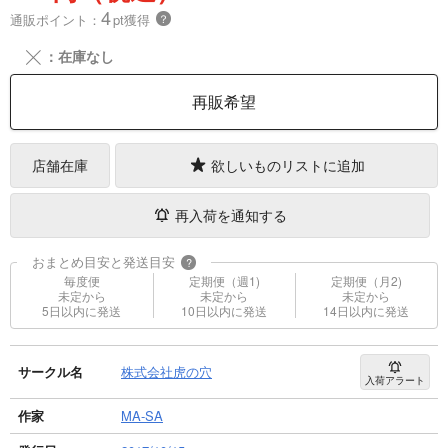
4
通販ポイント：
pt獲得
？
╳
：在庫なし
再販希望
店舗在庫
欲しいものリストに追加
再入荷を通知する
おまとめ目安と発送目安
?
毎度便
定期便（週1)
定期便（月2)
未定から
未定から
未定から
5日以内に発送
10日以内に発送
14日以内に発送
サークル名
株式会社虎の穴
入荷アラート
作家
MA-SA