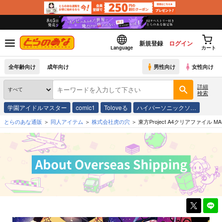
新規登録
ログイン
Language
カート
全年齢向け
成年向け
男性向け
女性向け
詳細
検索
学園アイドルマスター
comic1
Toloveる
ハイパーソニックソ…
とらのあな通販
同人アイテム
株式会社虎の穴
東方Project A4クリアファイル MA