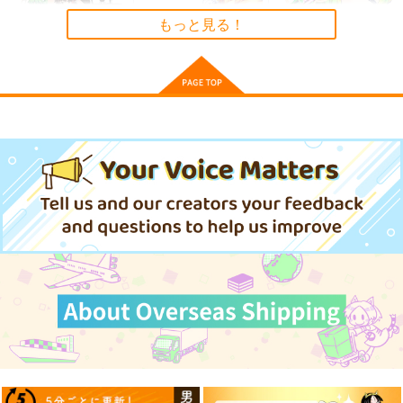
もっと見る！
東方Project B3マイク
東方Projectクリアフ
そだててYU→MA
ロファイバータオ
ァイル藍
ババソイヤー
ル 葉庭
株式会社虎の穴
Przm Star
660
円
（税込）
1,834
330
円
円
（税込）
（税込）
八雲藍
サンプル
サンプル
サンプル
作品詳細
作品詳細
作品詳細