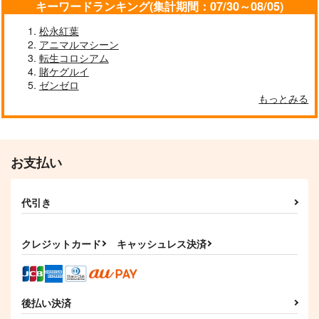
キーワードランキング(集計期間：07/30～08/05)
松永紅葉
アニマルマシーン
転生コロシアム
東方クリアファイル
東方クリアファイル
樂４ リコレクショ
賭ケグルイ
菅牧典５
紅美鈴８
ン 【クリアファイル
ゼンゼロ
付】
AbsoluteZero
AbsoluteZero
晩夏
もっとみる
550
550
1,572
円
円
円
（税込）
（税込）
（税込）
菅牧典
紅美鈴
燕青
サンプル
サンプル
サンプル
お支払い
作品詳細
作品詳細
作品詳細
代引き
クレジットカード
キャッシュレス決済
後払い決済