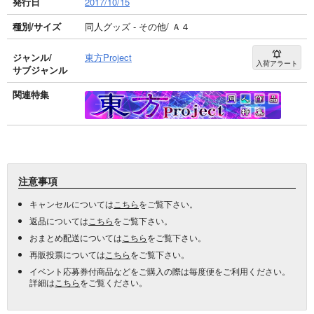
発行日
2017/10/15
種別/サイズ
同人グッズ - その他/ Ａ４
ジャンル/
東方Project
入荷アラート
サブジャンル
関連特集
注意事項
キャンセルについては
こちら
をご覧下さい。
返品については
こちら
をご覧下さい。
おまとめ配送については
こちら
をご覧下さい。
再販投票については
こちら
をご覧下さい。
イベント応募券付商品などをご購入の際は毎度便をご利用ください。
詳細は
こちら
をご覧ください。