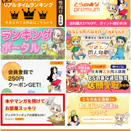
さより キャンバスボ
東方クリアファイル
東方クリアファイル
ード Normal ver.【単
紫＆藍５
秋静葉＆穣子5
品版】
株式会社虎の穴
AbsoluteZero
AbsoluteZero
3,850
550
550
円
円
円
（税込）
（税込）
（税込）
八雲紫
秋静葉
サンプル
サンプル
サンプル
作品詳細
作品詳細
作品詳細