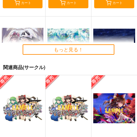
カート
カート
カート
もっと見る！
関連商品(サークル)
始まりの雨
東方錦上
寂光寂
京 ～ Fossilized Won
滅 ～ The Truth of th
幽閉サテライト
ders.
e Cessation of Dukkh
上海アリス幻樂団
Demetori
a
2,200
円
（税込）
1,760
1,320
円
円
（税込）
（税込）
東方Project
東方Project
東方Project
博麗霊夢
サンプル
サンプル
サンプル
カート
カート
カート