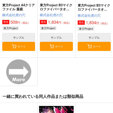
東方Project A4クリア
東方Project B3マイク
東方Project B3マイク
ファイル 葉庭
ロファイバータオ
ロファイバータオ
ル 葉庭
ル 萩原凛
株式会社虎の穴
株式会社虎の穴
株式会社虎の穴
509
1,834
1,834
円
円
専売
専売
円
専売
（税込）
（税込）
（税込）
東方Project
東方Project
東方Project
サンプル
サンプル
サンプル
カート
カート
カート
東方剛欲異聞～水没し
東方紅魔郷～
Clutch Shooter #05
た沈愁地獄
the Embodiment of
Silver Forest
Scarlet Devil～
黄昏フロンティア
上海アリス幻樂団
1,430
円
（税込）
2,200
1,100
円
円
（税込）
（税込）
東方Project
東方Project
東方Project
十六夜 咲夜
一緒に買われている同人作品または類似商品
サンプル
サンプル
サンプル
カート
カート
カート