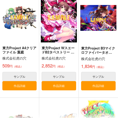
東方Project A4クリア
東方Project Wスエー
東方Project B3マイク
ファイル 葉庭
ドB2タペストリー 望
ロファイバータオ
月椎那
ル 萩原凛
株式会社虎の穴
株式会社虎の穴
株式会社虎の穴
必然のカタストロフィ
509
2,852
1,834
円
円
円
（税込）
（税込）
（税込）
／Magical-マジカル-
少女フラクタル
サンプル
サンプル
サンプル
2,750
円
（税込）
作品詳細
作品詳細
作品詳細
東方Project
サンプル
カート