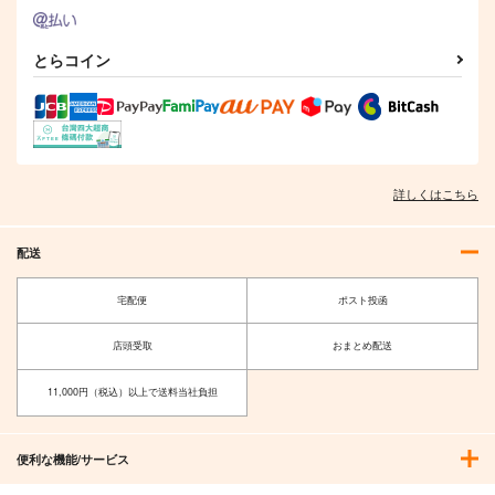
とらコイン
シンクロ4
嫌な顔されながらおパ
嫌な顔されながらおパ
ンツ見せてもらいたい
ンツ見せてもらいた
森羅万象
２ Blu-ray 限定版
い Blu-ray 限定版
虎の穴
虎の穴
1,572
円
（税込）
8,580
8,580
円
円
（税込）
上白沢慧音
（税込）
詳しくはこちら
サンプル
サンプル
サンプル
作品詳細
作品詳細
作品詳細
配送
宅配便
ポスト投函
店頭受取
おまとめ配送
11,000円（税込）以上で送料当社負担
便利な機能/サービス