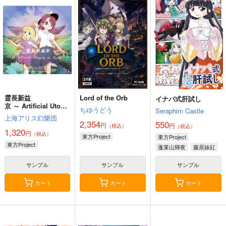
霊長新益
Lord of the Orb
イナバ式肝試し
京 ～ Artificial Utopia
ちゆうどう
Seraphim Castle
in Ruins.
上海アリス幻樂団
2,354
550
円
円
（税込）
（税込）
1,320
円
（税込）
東方Project
東方Project
東方Project
蓬莱山輝夜
藤原妹紅
サンプル
サンプル
サンプル
カート
カート
カート