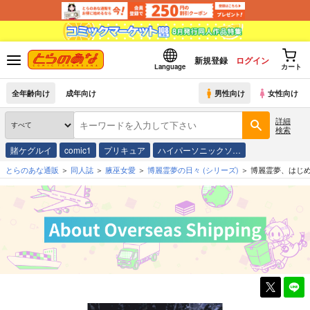
新規登録
ログイン
Language
カート
全年齢向け
成年向け
男性向け
女性向け
詳細
検索
賭ケグルイ
comic1
プリキュア
ハイパーソニックソ…
とらのあな通販
同人誌
腋巫女愛
博麗霊夢の日々
(シリーズ)
博麗霊夢、はじ