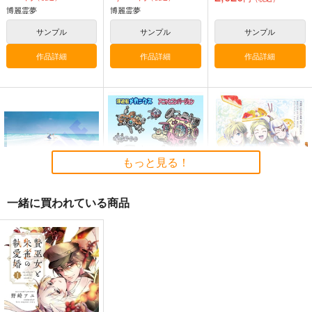
博麗霊夢
博麗霊夢
サンプル
サンプル
サンプル
作品詳細
作品詳細
作品詳細
星に寄せる想い/色は
始まりの雨
東方錦上
匂へど散りぬるを
京 ～ Fossilized Won
幽閉サテライト
ders.
幽閉サテライト
上海アリス幻樂団
もっと見る！
2,200
円
（税込）
2,750
1,760
円
円
（税込）
（税込）
東方Project
東方Project
東方Project
一緒に買われている商品
サンプル
サンプル
サンプル
HONEYMOON WITH
浮遊船メカニクス ア
スイートパラダイス
カート
カート
カート
YUI
ニャとコンバージョン
YAMORI屋
はじめまして。
浮遊船
787
円
（税込）
2,547
660
円
円
（税込）
（税込）
リンク