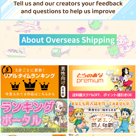
作品詳細
作品詳細
作品詳細
もういいかい、まあだ
ぼうけんをはじめまし
高校2年のプラモデル
だよ。
た！
09
古唄
NAM
FULLMETAL
MADNESS
629
787
円
円
（税込）
（税込）
715
ビビ・オルニティア
カミュ
円
（税込）
桃園愛七
サンプル
サンプル
サンプル
作品詳細
作品詳細
作品詳細