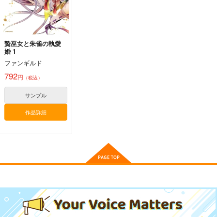
サンプル
サンプル
サンプル
作品詳細
作品詳細
作品詳細
贄巫女と朱雀の執愛
婚 1
ファンギルド
792
円
（税込）
寂光寂
東方剛欲異聞～水没し
滅 ～ The Truth of th
た沈愁地獄
サンプル
e Cessation of Dukk
Demetori
黄昏フロンティア
ha
1,320
2,200
作品詳細
円
円
（税込）
（税込）
東方Project
博麗霊夢
東方Project
サンプル
サンプル
アイドル化計画
異世界待機中
熊狩日誌
カート
カート
葵マート
永田医院午前０時
hello×2
629
629
880
円
円
円
（税込）
（税込）
（税込）
アリゼー
バシティ
サンプル
サンプル
サンプル