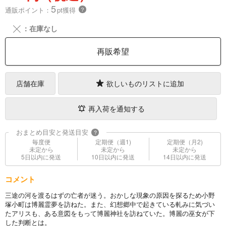
5
通販ポイント：
pt獲得
？
╳
：在庫なし
再販希望
店舗在庫
欲しいものリストに追加
再入荷を通知する
おまとめ目安と発送目安
?
毎度便
定期便（週1)
定期便（月2)
未定から
未定から
未定から
5日以内に発送
10日以内に発送
14日以内に発送
コメント
三途の河を渡るはずの亡者が迷う。おかしな現象の原因を探るため小野
塚小町は博麗霊夢を訪ねた。また、幻想郷中で起きている軋みに気づい
たアリスも、ある意図をもって博麗神社を訪ねていた。博麗の巫女が下
した判断とは。