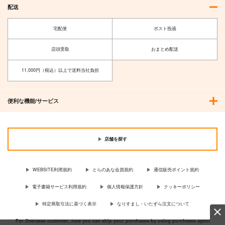
配送
宅配便
ポスト投函
店頭受取
おまとめ配送
11,000円（税込）以上で送料当社負担
便利な機能/サービス
店舗を探す
WEBSITE利用規約
とらのあな会員規約
通信販売ポイント規約
電子書籍サービス利用規約
個人情報保護方針
クッキーポリシー
特定商取引法に基づく表示
なりすまし・いたずら注文について
For Overseas customer, now you can ship your purchases by using purchases agent