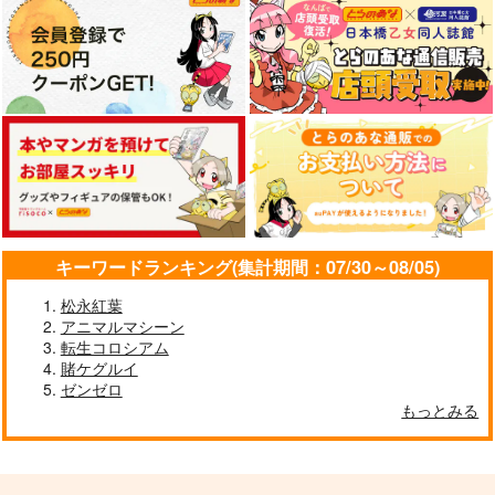
キーワードランキング(集計期間：07/30～08/05)
高校2年のプラモデル
松永紅葉
08
アニマルマシーン
FULLMETAL
転生コロシアム
MADNESS
賭ケグルイ
ゼンゼロ
715
円
（税込）
もっとみる
桃園愛七
サンプル
作品詳細