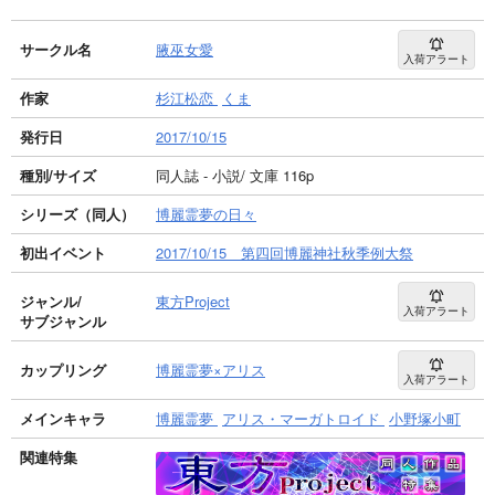
サークル名
腋巫女愛
入荷アラート
作家
杉江松恋
くま
発行日
2017/10/15
種別/サイズ
同人誌 - 小説/ 文庫 116p
シリーズ（同人）
博麗霊夢の日々
初出イベント
2017/10/15 第四回博麗神社秋季例大祭
ジャンル/
東方Project
入荷アラート
サブジャンル
カップリング
博麗霊夢×アリス
入荷アラート
メインキャラ
博麗霊夢
アリス・マーガトロイド
小野塚小町
関連特集