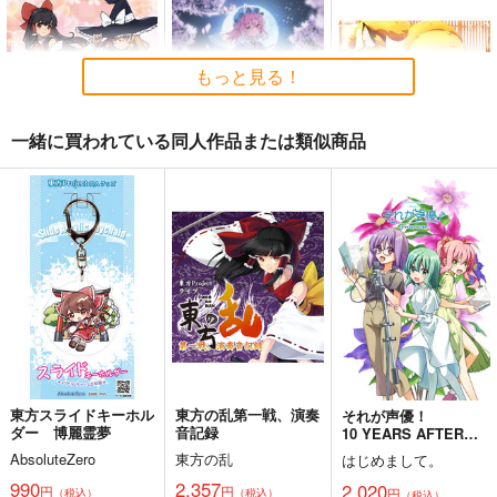
もっと見る！
一緒に買われている同人作品または類似商品
東方M-1ぐらんぷり音
零れ桜／黄昏模様の感
狐色 祭り色二十三
楽集３
情論
尾。
あ～るの～と
幽閉サテライト
狐色
2,750
2,750
660
円
円
円
（税込）
（税込）
（税込）
東方Project
東方Project
東方Project
八雲藍
菅牧典
サンプル
サンプル
サンプル
カート
カート
カート
東方スライドキーホル
東方の乱第一戦、演奏
それが声優！
ダー 博麗霊夢
音記録
10 YEARS AFTER…
AbsoluteZero
東方の乱
はじめまして。
990
2,357
2,020
円
円
円
（税込）
（税込）
（税込）