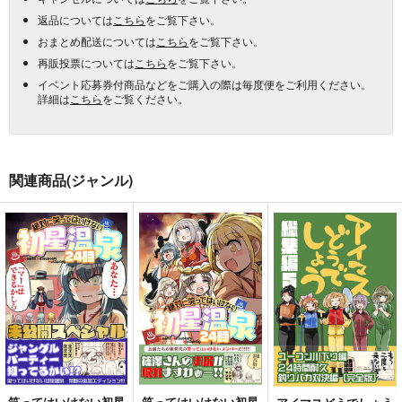
返品については
こちら
をご覧下さい。
おまとめ配送については
こちら
をご覧下さい。
再販投票については
こちら
をご覧下さい。
イベント応募券付商品などをご購入の際は毎度便をご利用ください。
詳細は
こちら
をご覧ください。
関連商品(ジャンル)
笑ってはいけない初星
笑ってはいけない初星