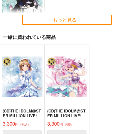
もっと見る！
一緒に買われている商品
ヒプノシス聖杯戦争
あか
787
円
（税込）
山田一郎
サンプル
作品詳細
(CD)THE IDOLM@ST
(CD)THE IDOLM@ST
ER MILLION LIVE! S
ER MILLION LIVE! S
PECIAL SOLO RECO
PECIAL SOLO RECO
3,300
3,300
円
円
（税込）
（税込）
RDS 萩原雪歩
RDS 舞浜 歩