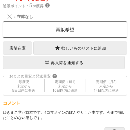
5
通販ポイント：
pt獲得
？
╳
：在庫なし
再販希望
店舗在庫
欲しいものリストに追加
再入荷を通知する
おまとめ目安と発送目安
?
毎度便
定期便（週1)
定期便（月2)
未定から
未定から
未定から
5日以内に発送
10日以内に発送
14日以内に発送
コメント
ゆきまこ学パロ本です。4コマメインのぼんやりした本です。今まで描い
たことのない感じです。