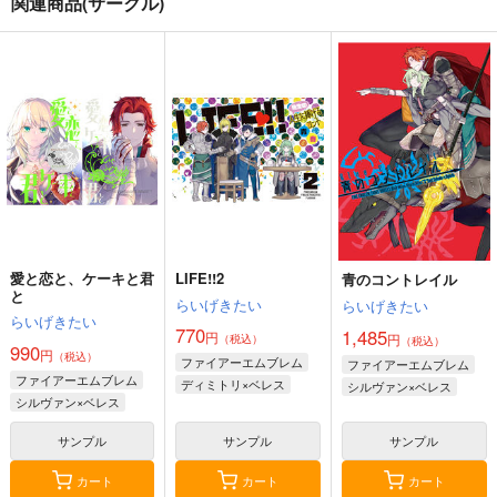
関連商品(サークル)
80'sガールズ（カラー
二月の勝者『狂気』の
Superはーとぶれいく
版）
受験スケジュール表
TIME
お子様ランチ
高瀬志帆
ばら売り
1,100
550
円
セール中
専売
円
専売
（税込）
（税込）
550
円
オリジナル
黒木蔵人
その他
（税込）
佐倉麻衣
その他
ブルマ
ナディア
サンプル
サンプル
サンプル
愛と恋と、ケーキと君
LIFE!!2
青のコントレイル
カート
カート
カート
と
らいげきたい
らいげきたい
らいげきたい
770
1,485
円
円
（税込）
（税込）
990
円
（税込）
ファイアーエムブレム
ファイアーエムブレム
ファイアーエムブレム
ディミトリ×ベレス
シルヴァン×ベレス
シルヴァン×ベレス
サンプル
サンプル
サンプル
カート
カート
カート