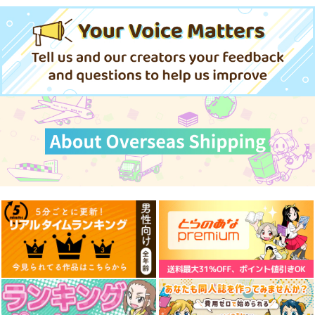
2,647
円
円
（税込）
（税込）
990
円
（税込）
シルヴァン×ベレス
「二月の勝者」カラー
姫様拷問の時間で
サンプル
サンプル
サンプル
イラスト集
す トーチャ 防水ステ
ッカー
高瀬志帆
コパン
作品詳細
作品詳細
作品詳細
2,200
440
円
円
専売
（税込）
（税込）
その他
黒木蔵人
その他
トーチャ
佐倉麻衣
サンプル
サンプル
カート
カート
東方クリアファイル
東方クリアファイル
東方クリアファイル
紫＆藍５
秋静葉＆穣子5
菅牧典６
AbsoluteZero
AbsoluteZero
AbsoluteZero
550
550
550
円
円