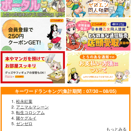
円
（税込）
（税込）
（税込）
八雲紫
秋静葉
菅牧典
サンプル
サンプル
サンプル
作品詳細
作品詳細
作品詳細
キーワードランキング(集計期間：07/30～08/05)
松永紅葉
東方クリアファイル
樂４ リコレクショ
東方クリアファイル
アニマルマシーン
菅牧典５
ン 【クリアファイル
紅美鈴８
転生コロシアム
付】
AbsoluteZero
晩夏
AbsoluteZero
賭ケグルイ
550
1,572
550
ゼンゼロ
円
円
円
（税込）
（税込）
（税込）
もっとみる
菅牧典
燕青
紅美鈴