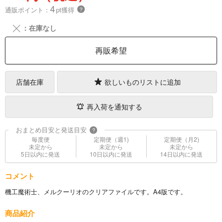
4
通販ポイント：
pt獲得
？
╳
：在庫なし
再販希望
店舗在庫
欲しいものリストに追加
再入荷を通知する
おまとめ目安と発送目安
?
毎度便
定期便（週1)
定期便（月2)
未定から
未定から
未定から
5日以内に発送
10日以内に発送
14日以内に発送
コメント
機工魔術士、メルクーリオのクリアファイルです。A4版です。
商品紹介