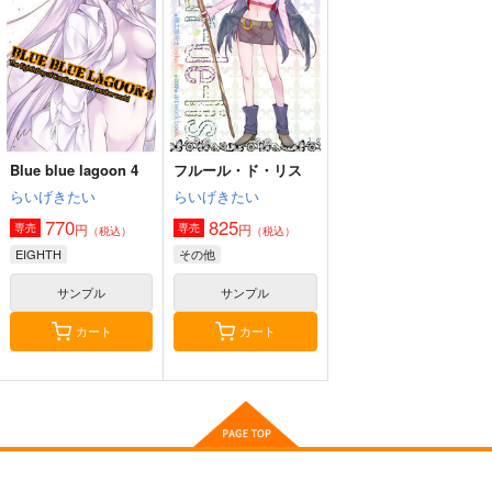
らいげきたい
1,485
825
円
円
（税込）
（税込）
440
円
（税込）
シルヴァン×ベレス
シルヴァン×ベレス
もんがーアクキー
モモまじ メガネ拭き
二月の勝者応援イラス
ト集
ぱんmog☆王国
ぱんmog☆王国
サンプル
サンプル
サンプル
高瀬志帆
472
315
円
円
専売
専売
（税込）
（税込）
作品詳細
作品詳細
作品詳細
550
円
専売
（税込）
その他
その他
Blue blue lagoon 4
フルール・ド・リス
オリジナル
黒木蔵人
ザ・モモタロウ
ザ・モモタロウ
らいげきたい
らいげきたい
佐倉麻衣
真島零
770
825
円
円
専売
専売
（税込）
（税込）
サンプル
サンプル
サンプル
EIGHTH
その他
カート
カート
カート
サンプル
サンプル
カート
カート
Blue blue lagoon 4
愛と恋と、ケーキと君
AD:TRANCE 6
と
らいげきたい
Diverse System
らいげきたい
770