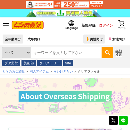
新規登録
ログイン
Language
カート
全年齢向け
成年向け
男性向け
女性向け
詳細
検索
ブタ野郎
美術部
タペストリー
fate
とらのあな通販
同人アイテム
らいげきたい
クリアファイル