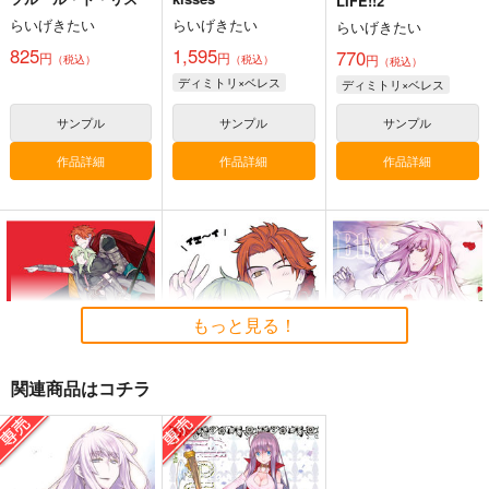
LIFE!!2
らいげきたい
らいげきたい
らいげきたい
825
1,595
770
円
円
円
（税込）
（税込）
（税込）
ディミトリ×ベレス
ディミトリ×ベレス
異世界待機中
マーベルライバルズ-
モモタロウ メモ帳
サイロッ
永田医院午前０時
ぱんmog☆王国
ク-160CMX50CM抱き
サンプル
サンプル
サンプル
eb
枕カバー【YC1309】
629
629
円
円
専売
（税込）
（税込）
13,200
作品詳細
作品詳細
作品詳細
円
（税込）
オリジナル
その他
その他
サイロック
ザ・モモタロウ
サカタ・ザ・ゴージャス・キンタロウ
サンプル
サンプル
サンプル
ザ・グレート・ベンケー
作品詳細
カート
カート
もっと見る！
関連商品はコチラ
青のコントレイル
ベレス先生とゴーティ
Blue blue lagoon 3.5
エが雑に遊んだ本
らいげきたい
らいげきたい