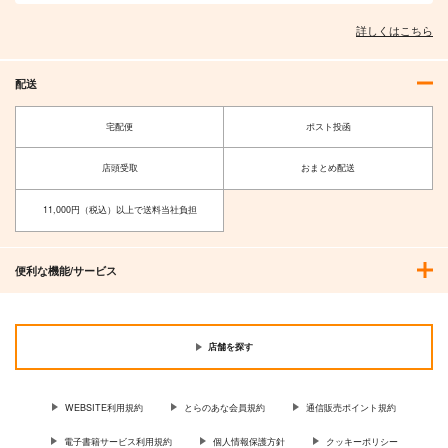
サンプル
サンプル
サンプル
詳しくはこちら
作品詳細
作品詳細
作品詳細
配送
宅配便
ポスト投函
店頭受取
おまとめ配送
11,000円（税込）以上で送料当社負担
便利な機能/サービス
東方Project A4クリア
【クリエイティアイラ
ファイル 葉庭
スト展】クリアファイ
ルセット asato
株式会社虎の穴
クリエイティア
店舗を探す
509
660
円
円
（税込）
（税込）
WEBSITE利用規約
とらのあな会員規約
通信販売ポイント規約
サンプル
サンプル
電子書籍サービス利用規約
個人情報保護方針
クッキーポリシー
作品詳細
作品詳細