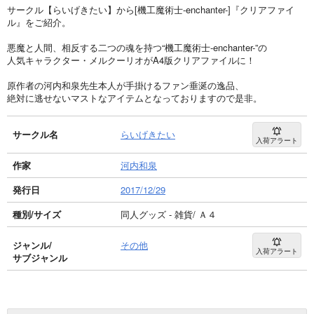
サークル【らいげきたい】から[機工魔術士-enchanter-]『クリアファイ
ル』をご紹介。
悪魔と人間、相反する二つの魂を持つ“機工魔術士-enchanter-”の
人気キャラクター・メルクーリオがA4版クリアファイルに！
原作者の河内和泉先生本人が手掛けるファン垂涎の逸品、
絶対に逃せないマストなアイテムとなっておりますので是非。
サークル名
らいげきたい
入荷アラート
作家
河内和泉
発行日
2017/12/29
種別/サイズ
同人グッズ - 雑貨/ Ａ４
ジャンル/
その他
入荷アラート
サブジャンル