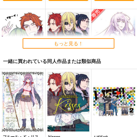
メランコリック・ダイ
サイレントメビウス３
謎の彼女X Extra
バー 永田礼路短編集
５周年＆AMP設立年
Tsubaki_Factory
２
記念原画展公式図録
永田医院午前０時
太陽系旅団
4,990
円
（税込）
もっと見る！
1,572
4,400
円
円
（税込）
（税込）
その他
オリジナル
その他
卜部美琴×今井百夏
香津美リキュール
一緒に買われている同人作品または類似商品
サンプル
サンプル
サンプル
ベレス先生とゴーティ
kisses
Blue blue lagoon 4
カート
カート
カート
エが雑に遊んだ本
らいげきたい
らいげきたい
らいげきたい
1,595
770
円
円
専売
（税込）
（税込）
440
円
（税込）
ファイアーエムブレム
EIGHTH
ファイアーエムブレム
ディミトリ×ベレス
シルヴァン×ベレス
サンプル
サンプル
サンプル
カート
カート
カート
フルール・ド・リス
kisses