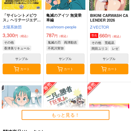
「サイレントメビウ
亀滅のアイツ 無賃乗
BIKINI CARWASH CA
ス」ヘリテージエディ
車編
LENDER 2026
ション０１「香津美リ
太陽系旅団
mushroom-people
Z-VECTOR
キュール」重版分
3,300
787
660
円
円
円
専売
（税込）
（税込）
（税込）
その他
鬼滅の刃
両津勘吉
その他
荒砥凪
香津美リキュール
不死川実弥
岡田ユリコ
レゼ
闇雲那魅
竈門炭治郎
サンプル
サンプル
サンプル
カート
カート
カート
もっと見る！