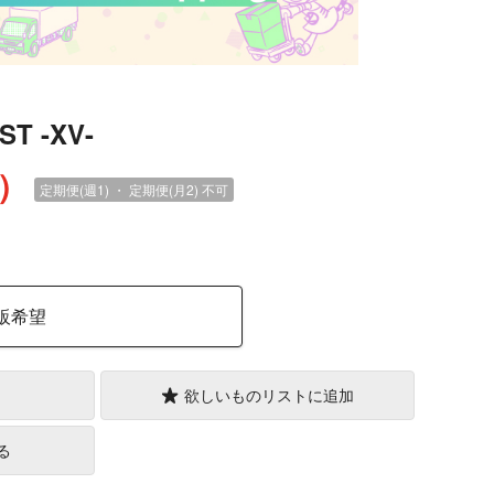
ST -XV-
込）
定期便(週1) ・ 定期便(月2)
不可
販希望
欲しいものリストに追加
る