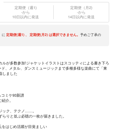
定期便（週1)
定期便（月2)
-から
-から
10日以内に発送
14日以内に発送
】に
定期便(週1)
、
定期便(月2)
は選択できません。
予めご了承の
カルが多数参加!ジャケットイラストはスコッティによる書き下ろ
バラード、メタル、ダンスミュージックまで多種多様な楽曲にて「東
指しました
】からコミケ93新譜
』をご紹介。
ジック、テクノ……。
ずらりと並ぶ必聴の一枚が届きました。
shi氏をはじめ活躍が目覚ましい