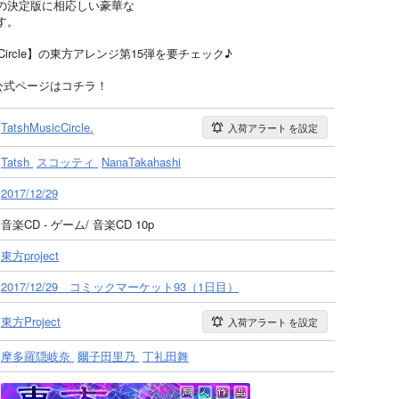
の決定版に相応しい豪華な
す。
cCircle】の東方アレンジ第15弾を要チェック♪
e】の公式ページはコチラ！
TatshMusicCircle.
入荷アラート
を設定
Tatsh
スコッティ
NanaTakahashi
2017/12/29
音楽CD - ゲーム/ 音楽CD 10p
東方project
2017/12/29 コミックマーケット93（1日目）
東方Project
入荷アラート
を設定
摩多羅隠岐奈
爾子田里乃
丁礼田舞