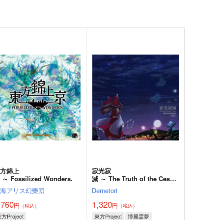
東方錦上
寂光寂
 ～ Fossilized Wonders.
滅 ～ The Truth of the Cessa
tion of Dukkha
上海アリス幻樂団
Demetori
,760
1,320
円
円
（税込）
（税込）
方Project
東方Project
博麗霊夢