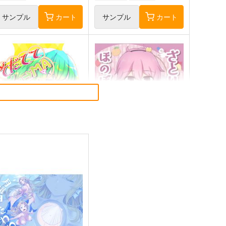
サンプル
カート
サンプル
カート
だててYU→MA
さとりとおりんのほのぼの四
季絵集
ババソイヤー
ひてさむし
60
円
（税込）
787
円
（税込）
方Project