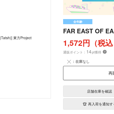
全年齢
FAR EAST OF EA
1,572円（税
14
通販ポイント：
pt獲得
？
╳
：在庫なし
再
店舗在庫
を確認
再入荷を通知す