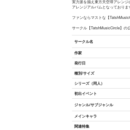
実力派を揃え東方天空璋アレンジ
アレンジアルバムとなっておりま
ファンならマストな【TatshMusi
サークル【TatshMusicCircl
サークル名
作家
発行日
種別/サイズ
シリーズ（同人）
初出イベント
ジャンル/
サブジャンル
メインキャラ
関連特集