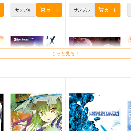
ト
サンプル
カート
サンプル
カート
もっと見る！
Clutch Shooter #05
必然のカタストロフィ／
そ
t
Magical-マジカル-
Silver Forest
少女フラクタル
1,430
6
円
（税込）
2,750
円
（税込）
東方Project
十六夜 咲夜
東