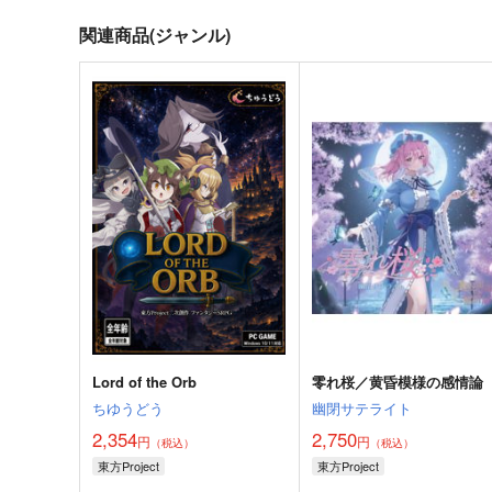
関連商品(ジャンル)
Lord of the Orb
零れ桜／黄昏模様の感情論
ちゆうどう
幽閉サテライト
2,354
2,750
円
円
（税込）
（税込）
東方Project
東方Project