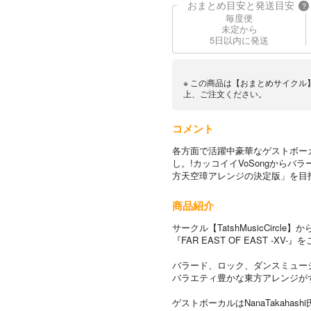
おまとめ目安と発送目安
?
毎度便
未定から
5日以内に発送
※ この商品は【おまとめサイクル
上、ご注文ください。
コメント
各方面で活躍中豪華なゲストボー
し。!カッコイイVoSongから
方天空璋アレンジの決定版」を目
商品紹介
サークル【TatshMusicCircle
『FAR EAST OF EAST -XV-
バラード、ロック、ダンスミュー
バラエティ豊かな東方アレンジが
ゲストボーカルはNanaTakaha