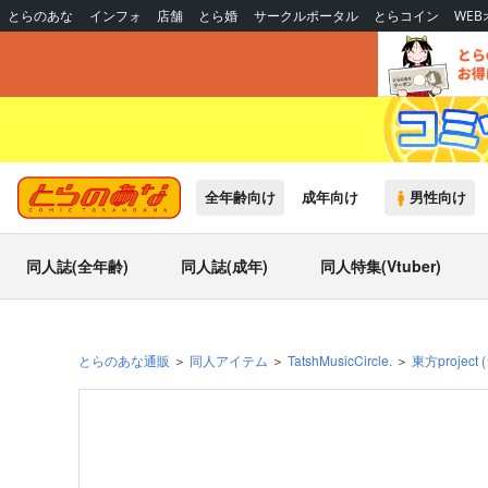
とらのあな
インフォ
店舗
とら婚
サークルポータル
とらコイン
WE
全年齢向け
成年向け
男性向け
同人誌(全年齢)
同人誌(成年)
同人特集(Vtuber)
とらのあな通販
同人アイテム
TatshMusicCircle.
東方project