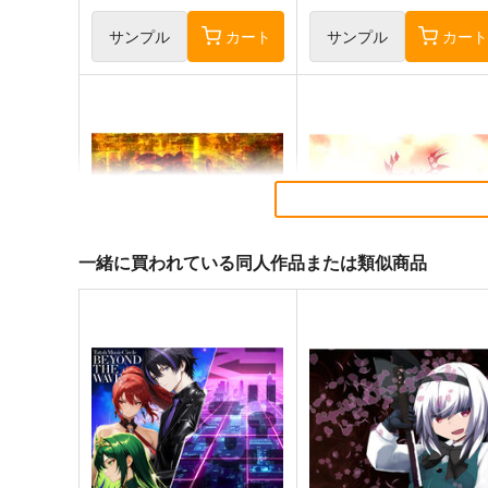
サンプル
カート
サンプル
カー
一緒に買われている同人作品または類似商品
東方剛欲異聞～水没した沈愁
東方紅魔郷～
地獄
the Embodiment of Scarle
Devil～
黄昏フロンティア
上海アリス幻樂団
2,200
1,100
円
円
（税込）
（税込）