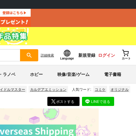
新規登録
ログイン
詳細
検索
Language
カート
・ラノベ
ホビー
映像/音楽/ゲーム
電子書籍
イドルマスター
カルデアエミッション
人気ワード:
コミケ
オリジナル
ポストする
LINEで送る