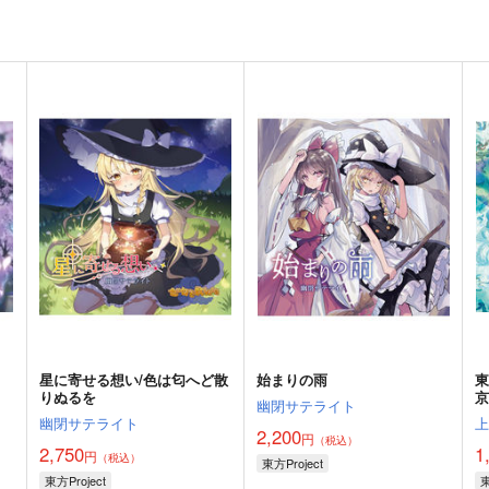
星に寄せる想い/色は匂へど散
始まりの雨
りぬるを
京
幽閉サテライト
幽閉サテライト
2,200
円
（税込）
2,750
1
円
（税込）
東方Project
東方Project
東