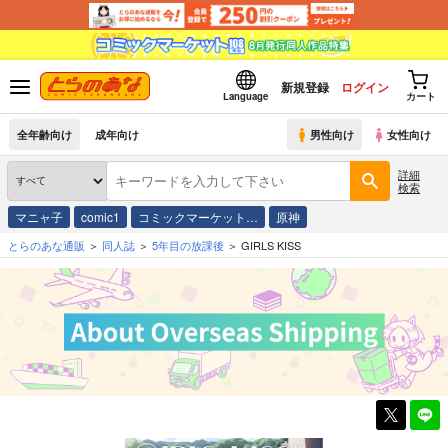
新規登録
ログイン
Language
カート
全年齢向け
成年向け
男性向け
女性向け
詳細
検索
マニャ子
comic1
コミックマーケット…
原神
とらのあな通販
同人誌
5年目の放課後
GIRLS KISS