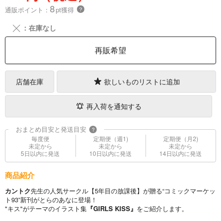
8
通販ポイント：
pt獲得
？
╳
：在庫なし
再販希望
店舗在庫
欲しいものリストに追加
再入荷を通知する
おまとめ目安と発送目安
?
毎度便
定期便（週1)
定期便（月2)
未定から
未定から
未定から
5日以内に発送
10日以内に発送
14日以内に発送
商品紹介
カントク
先生の人気サークル【5年目の放課後】が贈る“コミックマーケッ
ト93”新刊がとらのあなに登場！
"キス"がテーマのイラスト集
『GIRLS KISS』
をご紹介します。