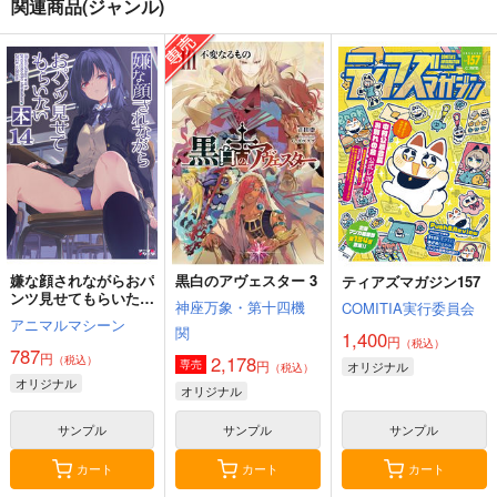
関連商品(ジャンル)
嫌な顔されながらおパ
黒白のアヴェスター 3
ティアズマガジン157
ンツ見せてもらいたい
神座万象・第十四機
COMITIA実行委員会
本14
アニマルマシーン
関
1,400
円
（税込）
787
円
2,178
（税込）
円
専売
オリジナル
（税込）
オリジナル
オリジナル
サンプル
サンプル
サンプル
カート
カート
カート