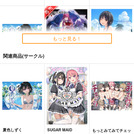
もっと見る！
関連商品(サークル)
夏色しずく
黒白のアヴェスター 4
Fresh＆Smooth
5年目の放課後
神座万象・第十四機
ロイヤルマウンテン
関
899
770
円
円
（税込）
（税込）
3,144
オリジナル
しずく
円
専売
オリジナル
（税込）
青山 澄香
オリジナル
白峰 莉花
サンプル
サンプル
サンプル
メレ・レタナグア
カート
カート
カート
夏色しずく
SUGAR MAID
もっとみてみてチェッ