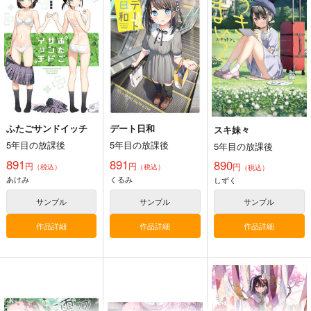
ス
5年目の放課後
5年目の放課後
5年目の放課後
891
1,100
円
円
（税込）
（税込）
891
円
（税込）
オリジナル
くるみ
よろず
ドロシー
オリジナル
しずく
しずく
有馬かな
サンプル
サンプル
サンプル
カート
カート
カート
ふたごサンドイッチ
デート日和
スキ妹々
5年目の放課後
5年目の放課後
5年目の放課後
黒白のアヴェスター 1
ぽに子の食レポごはん
≪新刊発売記念
891
891
890
図鑑3
≫【B5アクリルボー
円
円
円
（税込）
（税込）
（税込）
神座万象・第十四機
ド】艶娘幻夢譚
あけみ
くるみ
なぐもカレー部
しずく
T2 ART WORKS
関
2,200
4,400
円
サンプル
サンプル
サンプル
円
専売
2,178
（税込）
（税込）
円
専売
（税込）
オリジナル
オリジナル
オリジナル
作品詳細
作品詳細
作品詳細
サンプル
サンプル
サンプル
カート
カート
カート
デート日和
少女景色
ふたごサンドイッチ
5年目の放課後
5年目の放課後