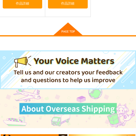
作品詳細
作品詳細
891
890
円
円
（税込）
（税込）
オリジナル
くるみ
オリジナル
しずく
しずく
いちか
サンプル
サンプル
夏色しずく
シズク・コンプレック
もっとみてみてチェッ
ス
ク
5年目の放課後
カート
カート
5年目の放課後
5年目の放課後
899
円
（税込）
891
899
円
円
（税込）
しずく
（税込）
しずく
くるみ
サンプル
サンプル
サンプル
作品詳細
作品詳細
作品詳細