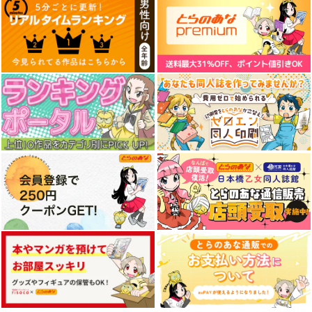
5TH BROWSING
SUGAR MAID
SF
5年目の放課後
5年目の放課後
JH科学
1,100
899
2,178
円
円
円
（税込）
（税込）
（税込）
ドロシー
くるみ
サンプル
サンプル
サンプル
作品詳細
作品詳細
作品詳細