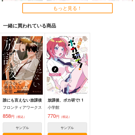
5年目の放課後
もっと見る！
891
899
891
円
円
円
（税込）
（税込）
（税込）
オリジナル
くるみ
オリジナル
くるみ
オリジナル
あけみ
しずく
しずく
ひめる
一緒に買われている商品
サンプル
サンプル
サンプル
濡々
少女景色
カート
カート
カート
恋衣
5年目の放課後
5年目の放課後
5年目の放課後
891
899
891
円
円
円
（税込）
（税込）
（税込）
競売でマンションを買
壁配置の話２
通勤道中であの娘がぱ
くるみ
くるみ
くるみ
った話。３
んつを見せてくる本13
さくら研究室
さくら研究室
嘘つき屋
サンプル
サンプル
サンプル
550
円
（税込）
550
662
円
円
（税込）
（税込）
作品詳細
作品詳細
作品詳細
オリジナル
作者
オリジナル
作者
オリジナル
パイセン
パイセン
誰にも言えない放課後
放課後、ボカ研で! 1
フロンティアワークス
小学館
サンプル
サンプル
サンプル
858
770
円
円
（税込）
（税込）
カート
カート
カート
濡々
スキ妹々
サンプル
サンプル
5年目の放課後
5年目の放課後