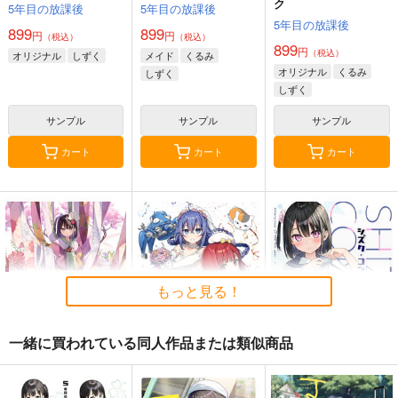
ク
5年目の放課後
5年目の放課後
5年目の放課後
899
899
円
円
（税込）
（税込）
899
円
（税込）
オリジナル
しずく
メイド
くるみ
オリジナル
くるみ
しずく
しずく
サンプル
サンプル
サンプル
カート
カート
カート
コミケ童話の裏話総集
FETISH ACADEMY
黒白のアヴェスター 2
編4
ロイヤルマウンテン
神座万象・第十四機
おのでら総本舗
関
770
円
（税込）
1,540
円
（税込）
2,178
オリジナル
円
専売
（税込）
オリジナル
メロス
もっと見る！
青山 澄香
オリジナル
白峰 莉花
サンプル
サンプル
サンプル
メレ・レタナグア
一緒に買われている同人作品または類似商品
カート
カート
カート
恋衣
5TH BROWSING
シズク・コンプレック