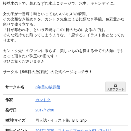
桜並木の下で、暮れなずむ水上コテージで、水中、キャンディに。
女の子が一番輝く時といってもいい"キス"の瞬間。
その比類なき煌めきを、カントク先生による比類なき手腕、色彩豊かな
彩りで盛り立てる。
「目が奪われる」という表現はこの1冊のためにあるのでは。
そんな気持ちに陥ってしまうような、「恋する」イラスト集となってお
ります。
カントク先生のファンに限らず、美しいものを愛する全ての人類に手に
とって頂きたい珠玉の1冊です！
ぜひご覧くださいませ♪
サークル【5年目の放課後】の公式ページはコチラ！
サークル名
5年目の放課後
入荷アラート
作家
カントク
発行日
2017/12/30
種別/サイズ
同人誌 - イラスト集/ Ｂ５ 24p
初出イベント
2017/12/30 コミックマーケット93（2日目）