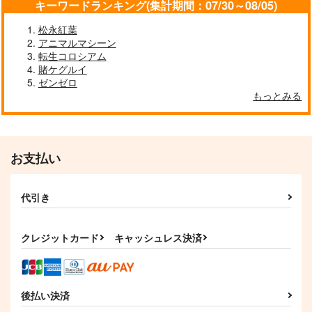
キーワードランキング(集計期間：07/30～08/05)
松永紅葉
アニマルマシーン
転生コロシアム
賭ケグルイ
ゼンゼロ
去年ルノアール鎮守府
妙齢型重巡伝 残念だ
ボクカワウソ戦隊ビッ
もっとみる
で～
よ!!足柄さん(48)
クセブン
Paradise of Thunder
小書会
HYPER BRAND
Mystic Lab
～
550
880
660
円
円
円
（税込）
（税込）
（税込）
艦隊これくしょん-艦これ-
艦隊これくしょん-艦これ-
艦隊これくしょん-艦これ-
お支払い
電
足柄
ボクカワウソ
長門
コロラド
サンプル
サンプル
サンプル
代引き
カート
カート
カート
クレジットカード
キャッシュレス決済
後払い決済