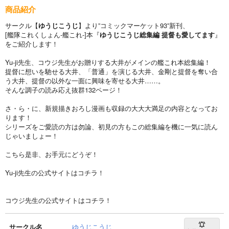
商品紹介
サークル【
ゆうじこうじ
】より”コミックマーケット93”新刊、
[艦隊これくしょん-艦これ-]本『
ゆうじこうじ総集編 提督も愛してます
』
をご紹介します！
Yu-ji先生、コウジ先生がお贈りする大井がメインの艦これ本総集編！
提督に想いを馳せる大井、「普通」を演じる大井、金剛と提督を奪い合
う大井、提督の以外な一面に興味を寄せる大井……。
そんな調子の読み応え抜群132ページ！
さ・ら・に、新規描きおろし漫画も収録の大大大満足の内容となってお
ります！
シリーズをご愛読の方は勿論、初見の方もこの総集編を機に一気に読ん
じゃいましょー！
こちら是非、お手元にどうぞ！
Yu-ji先生の公式サイトはコチラ！
コウジ先生の公式サイトはコチラ！
サークル名
ゆうじこうじ