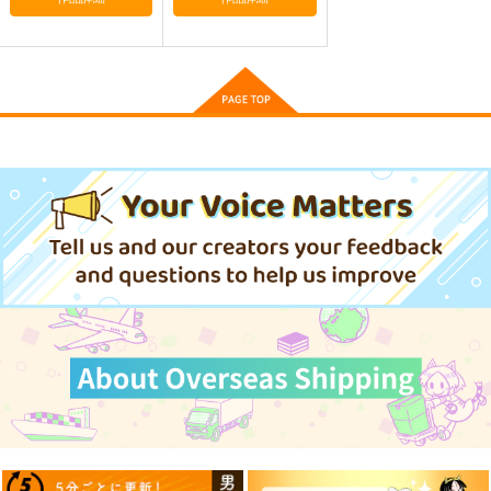
艦これ世界迷作劇場～
ゲームマスター響～リ
軍艦・艦載機のひみ
赤ずきん・三匹の子ぶ
アル脱出ゲーム編～
つ 総集編その19
た～
さといも牧場
さといも牧場
EINSATZ GRUPPE ＆
MANITOU
787
787
円
円
（税込）
（税込）
1,100
艦隊これくしょん-艦これ-
艦隊これくしょん-艦これ-
円
専売
（税込）
暁
響
第六駆逐隊
響
第六駆逐隊
艦隊これくしょん-艦これ-
サンプル
サンプル
サンプル
カート
カート
カート