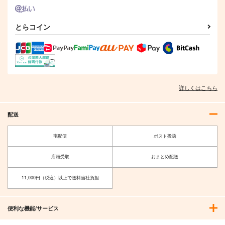
とらコイン
I/RO
めるくまある/ALL.
詳しくはこちら
1,100
円
専売
（税込）
艦隊これくしょん-艦これ-
呂500
島風
配送
サンプル
宅配便
ポスト投函
カート
店頭受取
おまとめ配送
11,000円（税込）以上で送料当社負担
便利な機能/サービス