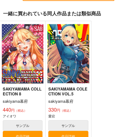
一緒に買われている同人作品または類似商品
艦これ股下潜り込みお
Thonbricchi～トンブ
戦艦の砲台 ～海から
ぱんつイラスト本2
リちゃんとねこてーと
陸へ！レーザー測量で
く
蘇る巨大地下空間・壱
Make to Unlauful !
KURONEKO-WORK's-
さざなみ壊変
岐要塞の全貌
くろねこわぁくす-
660
1,320
円
円
（税込）
（税込）
660
艦隊これくしょん-艦これ-
円
ミリタリー
赤城
（税込）
島風
天津風
加賀
艦隊これくしょん-艦これ-
トンブリ
明石
大淀
サンプル
サンプル
サンプル
SAKIYAMAMA COLL
SAKIYAMAMA COLE
カート
カート
カート
ECTION 8
CTION VOL.5
sakiyama幕府
sakiyama幕府
440
330
円
円
（税込）
（税込）
アイオワ
愛宕
サンプル
サンプル
作品詳細
作品詳細