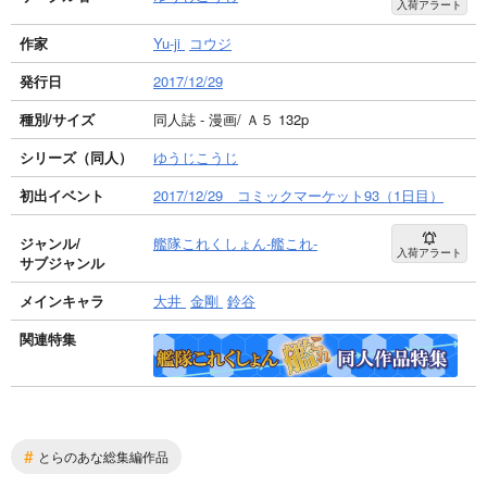
入荷アラート
作家
Yu-ji
コウジ
発行日
2017/12/29
種別/サイズ
同人誌 - 漫画/ Ａ５ 132p
シリーズ（同人）
ゆうじこうじ
初出イベント
2017/12/29 コミックマーケット93（1日目）
ジャンル/
艦隊これくしょん-艦これ-
入荷アラート
サブジャンル
メインキャラ
大井
金剛
鈴谷
関連特集
#
とらのあな総集編作品