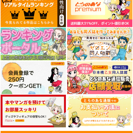
気高き者達の碑
艦これプロレス 四方
艦これプロレス24
山話２
帝國交響楽団
Mystic Lab
Mystic Lab
1,870
2,200
円
円
（税込）
（税込）
660
円
（税込）
艦隊これくしょん-艦これ-
艦隊これくしょん-艦これ-
艦隊これくしょん-艦これ-
赤城
加賀
飛龍
天龍
那珂
暁
空母ヲ級
サンプル
サンプル
サンプル
カート
カート
カート