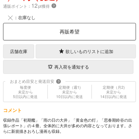
12
通販ポイント：
pt獲得
？
╳
：在庫なし
再販希望
店舗在庫
欲しいものリストに追加
再入荷を通知する
おまとめ目安と発送目安
?
毎度便
定期便（週1)
定期便（月2)
未定から
未定から
未定から
5日以内に発送
10日以内に発送
14日以内に発送
コメント
収録作品「初期艦」「雨の日の大井」「黄金色の灯」「思春期鈴谷の出
張レポート」の４冊。全体的に大井が多めの内容となっております。さ
らに新規描きおろし漫画も収録。