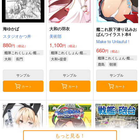
海ゆかば
大和の羽衣
艦これ股下潜り込みお
ぱんつイラスト本4
スタジオかつ丼
美術部
Make to Unlauful !
880
1,100
円
円
（税込）
（税込）
660
円
（税込）
艦隊これくしょん-艦これ-
艦隊これくしょん-艦これ-
艦隊これくしょん-艦これ-
大和
長門
大和×提督
鹿島
朝潮
サンプル
サンプル
サンプル
カート
カート
カート
もっと見る！