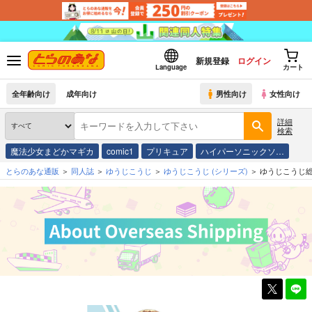
新規登録
ログイン
Language
カート
全年齢向け
成年向け
男性向け
女性向け
詳細
検索
魔法少女まどかマギカ
comic1
プリキュア
ハイパーソニックソ…
とらのあな通販
同人誌
ゆうじこうじ
ゆうじこうじ
(シリーズ)
ゆうじこうじ