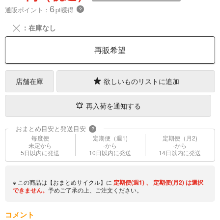
6
通販ポイント：
pt獲得
？
╳
：在庫なし
再販希望
店舗在庫
欲しいものリストに追加
再入荷を通知する
おまとめ目安と発送目安
?
毎度便
定期便（週1)
定期便（月2)
未定から
-から
-から
5日以内に発送
10日以内に発送
14日以内に発送
※ この商品は【おまとめサイクル】に
定期便(週1)
、
定期便(月2)
は選択
できません。
予めご了承の上、ご注文ください。
コメント