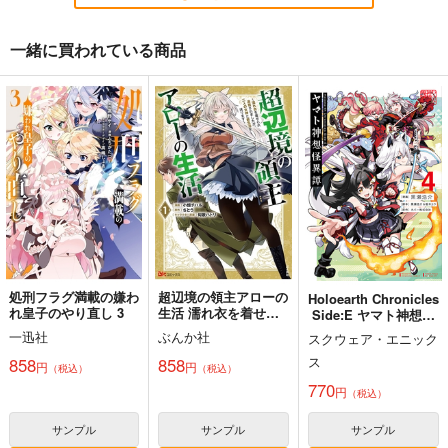
オリジナル
オリジナル
オリジナル
一緒に買われている商品
サンプル
サンプル
サンプル
カート
カート
カート
#クロエのお屋敷(4) -
#クロエのお屋
【新刊セット】#クロ
Resonance of the St
敷 My Favorite Thing
エのお屋敷-
ars-
s
Interview with the Va
めっちょり。
めっちょり
めっちょり
mpire-
1,572
787
7,072
円
円
円
（税込）
（税込）
（税込）
クロエ・フォン・ベルン
クロエ・フォン・ベルン
クロエ・フォン・ベルン
シュタット
シュタット
シュタット
サンプル
サンプル
サンプル
作品詳細
作品詳細
作品詳細
処刑フラグ満載の嫌わ
超辺境の領主アローの
Holoearth Chronicles
れ皇子のやり直し 3
生活 濡れ衣を着せら
Side:E ヤマト神想怪
れ追放されましたが、
異譚
一迅社
ぶんか社
スクウェア・エニック
二人の女神と新生活を
黒白のアヴェスター 1
藤ちょこ「星の記憶と
今日の一枚 2026
送ります 1
ス
858
858
巡り合う」絵師100人
年 Vol.1
円
円
（税込）
（税込）
神座万象・第十四機
展 16 大阪展 前売り券
770
産経新聞社
WhitePlanter
円
（税込）
関
1,300
1,320
円
円
2,178
（税込）
（税込）
円
専売
サンプル
サンプル
サンプル
（税込）
オリジナル
オリジナル