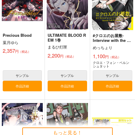
円
円
（税込）
（税込）
オリジナル
オリジナル
オリジナル
サンプル
サンプル
サンプル
カート
カート
カート
Precious Blood
ULTIMATE BLOOD R
#クロエのお屋敷-
EM 1巻
Interview with the Va
葉月ゆら
mpire-
まるひ灯匣
めっちょり
2,357
円
（税込）
2,200
1,100
円
円
（税込）
（税込）
クロエ・フォン・ベルン
シュタット
サンプル
サンプル
サンプル
作品詳細
作品詳細
作品詳細
黒白のアヴェスター 2
通勤道中であの娘がぱ
まぐ太ノート16冊
んつを見せてくる本
目 The Bunny's Tail 2
神座万象・第十四機
13
嘘つき屋
C-ARTS
関
662
1,430
円
円
2,178
（税込）
（税込）
もっと見る！
円
専売
（税込）