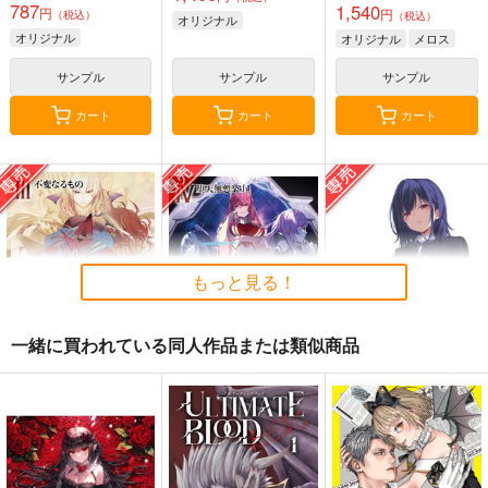
787
1,540
円
円
（税込）
（税込）
オリジナル
オリジナル
オリジナル
メロス
サンプル
サンプル
サンプル
カート
カート
カート
もっと見る！
一緒に買われている同人作品または類似商品
黒白のアヴェスター 3
黒白のアヴェスター 4
≪C108作品セット
≫B2タペストリー
神座万象・第十四機
神座万象・第十四機
【サークル：アニマル
アニマルマシーン
関
関
マシーン】
2,750
円
専売
2,178
3,144
（税込）
専売
専売