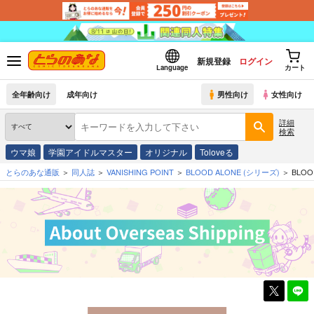
新規登録
ログイン
Language
カート
全年齢向け
成年向け
男性向け
女性向け
詳細
検索
ウマ娘
学園アイドルマスター
オリジナル
Toloveる
とらのあな通販
同人誌
VANISHING POINT
BLOOD ALONE
(シリーズ)
BLOO