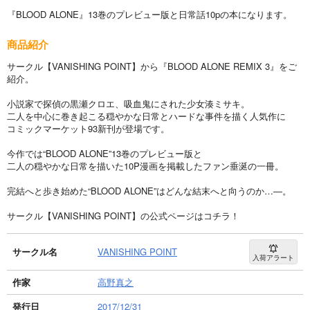
『BLOOD ALONE』13巻のプレビュー版と日常話10pの本になります。
商品紹介
サークル【VANISHING POINT】から『BLOOD ALONE REMIX 3』をご
紹介。
小説家で探偵の黒瀬クロエ、吸血鬼にされた少女湊ミサキ。
二人を中心に巻き起こる穏やかな日常とハードな事件を描く人気作に
コミックマーケット93新刊が登場です。
今作では“BLOOD ALONE”13巻のプレビュー版と
二人の穏やかな日常を描いた10P漫画を掲載したファン垂涎の一冊。
完結へと歩き始めた“BLOOD ALONE”はどんな結末へと向うのか…―。
サークル【VANISHING POINT】の公式ページはコチラ！
サークル名
VANISHING POINT
入荷アラート
作家
高野真之
発行日
2017/12/31