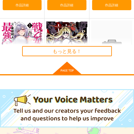
オリジナル
作品詳細
作品詳細
作品詳細
サンプル
サンプル
サンプル
カート
カート
カート
もっと見る！
戦乙女たちと築く元・
ゴブリンスレイヤ
異世界薬局 13
底辺村人の最強ハーレ
ー 17
KADOKAWA
ム 数万人の女に対
KADOKAWA
スクウェア・エニック
し、男は俺一人 1
924
森倉円「名前のない
円
（税込）
ス
913
円
星」絵師100人
（税込）
展 16 大阪展 前売り券
770
円
産経新聞社
（税込）
1,300
円
（税込）
サンプル
サンプル
サンプル
オリジナル