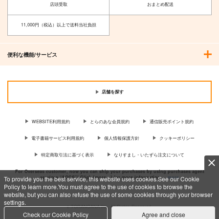
店頭受取
おまとめ配送
11,000円（税込）以上で送料当社負担
便利な機能/サービス
店舗を探す
WEBSITE利用規約
とらのあな会員規約
通信販売ポイント規約
電子書籍サービス利用規約
個人情報保護方針
クッキーポリシー
特定商取引法に基づく表示
なりすまし・いたずら注文について
For Overseas customer, now you can ship your purchases by using purchases agent
services “AOCS”! Click {more…} for more information …
more
To provide you the best service, this website uses cookies.See our Cookie
Policy to learn more.You must agree to the use of cookies to browse the
website, but you can also refuse the use of some cookies through your browser
settings.
c TORANOANA Inc, All Rights Reserved.
Check our Cookie Policy
Agree and close