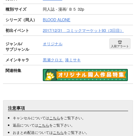
種別/サイズ
同人誌 - 漫画/ Ｂ５ 32p
シリーズ（同人）
BLOOD ALONE
初出イベント
2017/12/31 コミックマーケット93（3日目）
ジャンル/
オリジナル
入荷アラート
サブジャンル
メインキャラ
黒瀬クロエ
湊ミサキ
関連特集
注意事項
キャンセルについては
こちら
をご覧下さい。
返品については
こちら
をご覧下さい。
おまとめ配送については
こちら
をご覧下さい。