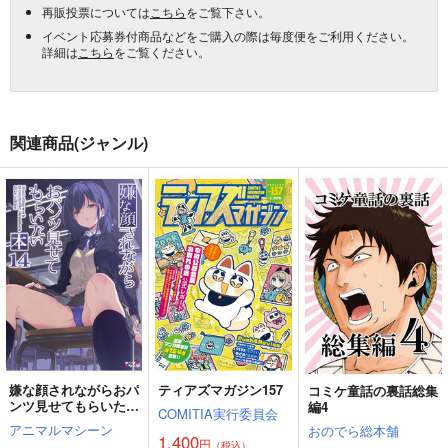
再販投票については
こちら
をご覧下さい。
イベント応募券付商品などをご購入の際は毎度便をご利用ください。
詳細は
こちら
をご覧ください。
関連商品(ジャンル)
嫌な顔されながらおパ
ティアズマガジン157
コミケ童話の裏話総集
ンツ見せてもらいたい
編4
COMITIA実行委員会
本14
アニマルマシーン
おのでら総本舗
1,400
円
（税込）