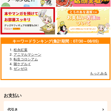
キーワードランキング(集計期間：07/30～08/05)
松永紅葉
アニマルマシーン
転生コロシアム
賭ケグルイ
ゼンゼロ
もっとみる
お支払い
代引き