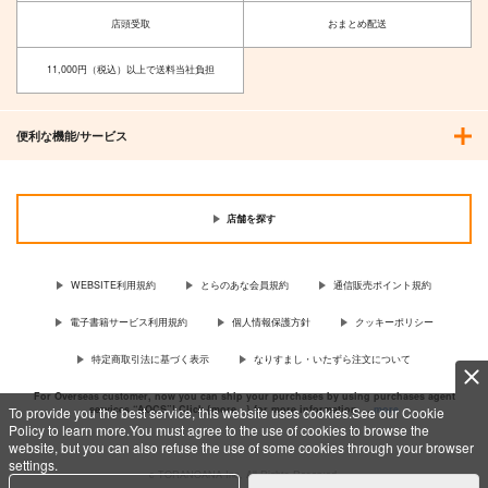
店頭受取
おまとめ配送
11,000円（税込）以上で送料当社負担
便利な機能/サービス
店舗を探す
WEBSITE利用規約
とらのあな会員規約
通信販売ポイント規約
電子書籍サービス利用規約
個人情報保護方針
クッキーポリシー
特定商取引法に基づく表示
なりすまし・いたずら注文について
For Overseas customer, now you can ship your purchases by using purchases agent
services “AOCS”! Click {more…} for more information …
more
To provide you the best service, this website uses cookies.See our Cookie
Policy to learn more.You must agree to the use of cookies to browse the
website, but you can also refuse the use of some cookies through your browser
settings.
c TORANOANA Inc, All Rights Reserved.