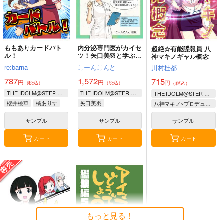
ももありカードバト
内分泌専門医がカイセ
超絶☆有能諜報員 八
ル！
ツ！矢口美羽と学ぶ生
神マキノギャル概念
活習慣病
re:barna
こーんこんと
川村杜都
787
1,572
715
円
円
円
（税込）
（税込）
（税込）
THE IDOLM@STER CINDERELLA GIRLS
THE IDOLM@STER CINDERELLA GIRLS
THE IDOLM@STER CINDERELLA GIRLS
櫻井桃華
橘ありす
矢口美羽
八神マキノ×プロデューサー
佐々木千枝
サンプル
サンプル
サンプル
カート
カート
カート
もっと見る！