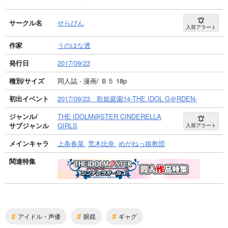
サークル名
せらぴん
入荷アラート
作家
うのはな透
発行日
2017/09/23
種別/サイズ
同人誌 - 漫画/ Ｂ５ 18p
初出イベント
2017/09/23 歌姫庭園14-THE IDOL G＠RDEN-
ジャンル/
THE IDOLM@STER CINDERELLA
サブジャンル
GIRLS
入荷アラート
メインキャラ
上条春菜
荒木比奈
めがねっ娘教団
関連特集
#
#
#
アイドル・声優
眼鏡
ギャグ