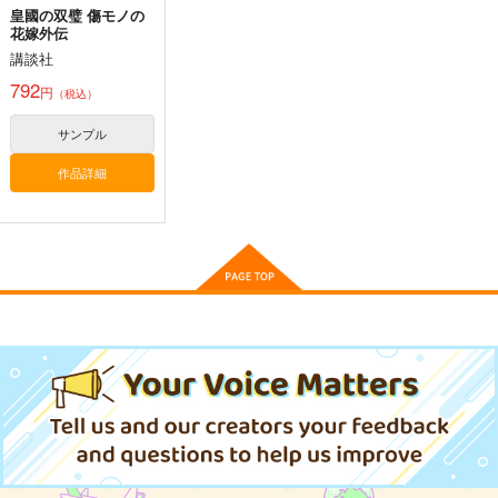
皇國の双璧 傷モノの
花嫁外伝
講談社
792
円
（税込）
サンプル
作品詳細
コモリモリモリ
透ICステッカー3
in the WATER.
Blitzrecord
880
110
円
円
（税込）
（税込）
コモリ・ハーコート
浅倉透
サンプル
サンプル
作品詳細
作品詳細