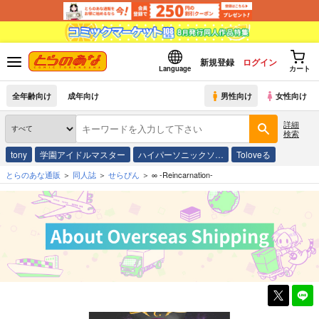
新規登録
ログイン
Language
カート
全年齢向け
成年向け
男性向け
女性向け
詳細
検索
tony
学園アイドルマスター
ハイパーソニックソ…
Toloveる
とらのあな通販
同人誌
せらぴん
∞ -Reincarnation-