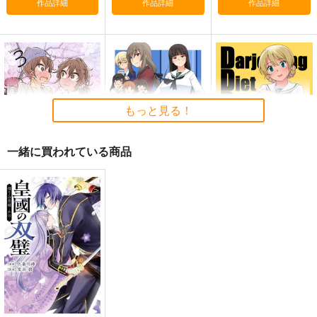
作品詳細
作品詳細
作品詳細
もっと見る！
一緒に買われている商品
大学ではじめて恋人が
家元の娘は大変です！
ダ−ジリンダイエット
できた人の話３
計画
in the WATER.
ひみつせらぴー
in the WATER.
880
円
（税込）
715
880
円
円
（税込）
西住みほ
（税込）
ダージリン×武部沙織
サンプル
サンプル
サンプル
作品詳細
作品詳細
作品詳細