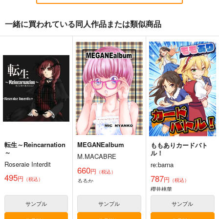
一緒に買われている同人作品または類似商品
ドンキホーテの休日
アイマスどうでしょう
【総集編5】
ニュートン工房
桃京武戯夜
550
円
専売
（税込）
1,100
円
（税込）
THE IDOLM@STER CINDERELLA GIRLS
THE IDOLM@STER CINDERELLA GIRLS
氏家むつみ
佐藤心
安部菜々
イヴ・サンタクロース
井村雪菜
サンプル
サンプル
カート
カート
転生～Reincarnation
MEGANEalbum
ももありカードバト
～
ル！
M.MACABRE
Roseraie Interdit
re:barna
660
円
（税込）
495
787
円
円
（税込）
るるか
（税込）
櫻井桃華
サンプル
サンプル
サンプル