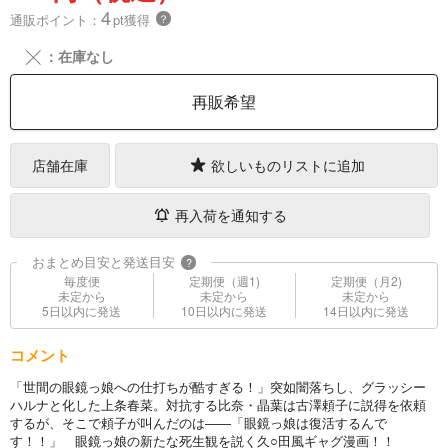
4
通販ポイント：
pt獲得
？
╳
：在庫なし
再販希望
店舗在庫
欲しいものリストに追加
再入荷を通知する
おまとめ目安と発送目安
?
毎度便
定期便（週1)
定期便（月2)
未定から
未定から
未定から
5日以内に発送
10日以内に発送
14日以内に発送
コメント
「世間の眼鏡っ娘への仕打ちが酷すぎる！」突如闇落ちし、グラッシー
ハルナと化した上条春菜。対抗する比奈・晶葉は古澤頼子に説得を依頼
するが、そこで頼子が叫んだのは――「眼鏡っ娘は復活するんで
す！！」 眼鏡っ娘の新たな死生観を説く久○田風ギャグ漫画！！