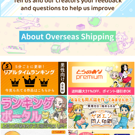
オールキ
ダンジョン飯
テイルズシリーズ
オールキャラ
ャラ
クレス×ミント
サンプル
サンプル
サンプル
カート
カート
カート
JOBSWAP COLLECT
STARDUST
EVA参拾周年お祝い本
ION
苺の缶詰
RAYTREC
きゅうりとおくら
825
472
円
円
（税込）
（税込）
2,530
円
専売
（税込）
原神
オールキャラ
新世紀エヴァンゲリオン