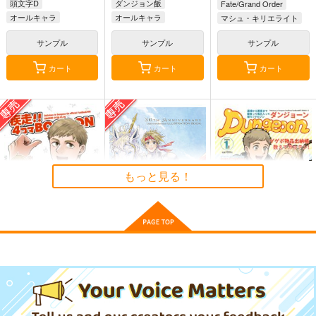
頭文字D
ダンジョン飯
Fate/Grand Order
オールキャラ
オールキャラ
マシュ・キリエライト
カブルー
オールキャラ
サンプル
サンプル
サンプル
カート
カート
カート
もっと見る！
疾走！！4コマ
30TH ANNIVERSARY
Dungeoon
BOOOON
TALES OF PHANTA
おきこぼ
SIA ILLUSTRATION
おきこぼ
KUROMAME
BOOK
1,572
円
（税込）
787
770
円
円
専売
専売
（税込）
（税込）
ダンジョン飯