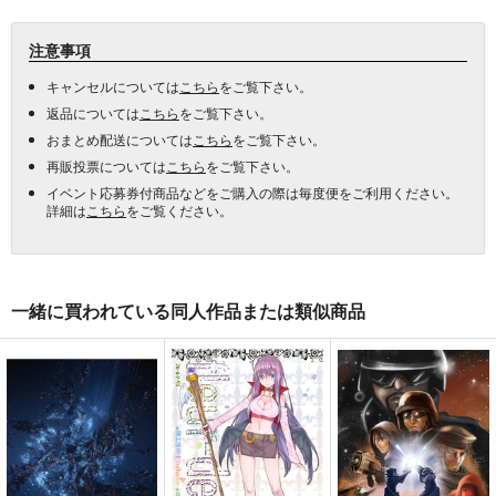
注意事項
キャンセルについては
こちら
をご覧下さい。
返品については
こちら
をご覧下さい。
おまとめ配送については
こちら
をご覧下さい。
再販投票については
こちら
をご覧下さい。
イベント応募券付商品などをご購入の際は毎度便をご利用ください。
詳細は
こちら
をご覧ください。
一緒に買われている同人作品または類似商品