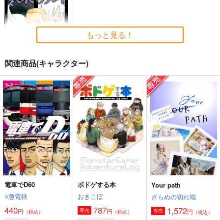
その神のジレンマに
月曜日のたわわ その
月曜日のたわわ その
V
IV
幽閉サテライト
比村乳業
比村乳業
843
もっと見る！
円
（税込）
815
990
円
円
（税込）
（税込）
サンプル
サンプル
サンプル
関連商品(キャラクター)
作品詳細
作品詳細
作品詳細
黄泉のツガイ 6
スクウェア・エニック
ス
590
円
（税込）
サンプル
作品詳細
電車でD60
ボドゲする本
Your path
○急電鉄
おきこぼ
ざらめの切れ端
440
787
1,572
円
円
専売
円
専売
（税込）
（税込）
（税込）