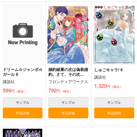
風の鳴る島6
月曜日のたわわ その
”Forger”
ＶＩ
BBC
コウドコロ
比村乳業
1,100
944
円
円
（税込）
（税込）
935
円
（税込）
浦飯幽助
ロイド×ヨル
アイちゃん
サンプル
サンプル
サンプル
作品詳細
作品詳細
作品詳細
ドリーム☆ジャンボ☆
婚約破棄の次は偽装婚
しゅごキャラ! 6
ガール 6
約。さて、その次
講談社
は……。 6
講談社
フロンティアワークス
1,320
円
（税込）
594
792
円
円
（税込）
（税込）
サンプル
サンプル
サンプル
作品詳細
作品詳細
作品詳細