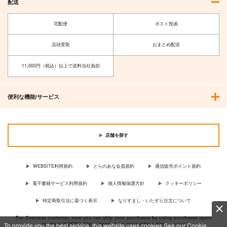
配送
1,572
円
専売
（税込）
472
特撮
オールキャラ
円
専売
（税込）
HAZBIN HOTEL
東京放課後サモナーズ
宅配便
ポスト投函
オールキャラ
主４
オールキャラ
店頭受取
おまとめ配送
サンプル
サンプル
サンプル
11,000円（税込）以上で送料当社負担
カート
カート
カート
便利な機能/サービス
店舗を探す
WEBSITE利用規約
とらのあな会員規約
通信販売ポイント規約
電子書籍サービス利用規約
個人情報保護方針
クッキーポリシー
特定商取引法に基づく表示
なりすまし・いたずら注文について
For Overseas customer, now you can ship your purchases by using purchases agent
services “AOCS”! Click {more…} for more information …
more
To provide you the best service, this website uses cookies.See our Cookie