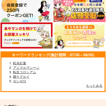
OCTOPATH TRAVELER
オールキャラ
オールキャラ
サンプル
サンプル
サンプル
カート
カート
カート
キーワードランキング(集計期間：07/30～08/05)
松永紅葉
アニマルマシーン
転生コロシアム
賭ケグルイ
ゼンゼロ
もっとみる
Hazbin English
割職WARS
好き鯖たちに女装させ
ただけ
Lun Lun Roo
あまどや
チンジャオまぜそば
1,572
704
円
円
（税込）
（税込）
セール中
専売
HAZBIN HOTEL
その他
オールキャラ