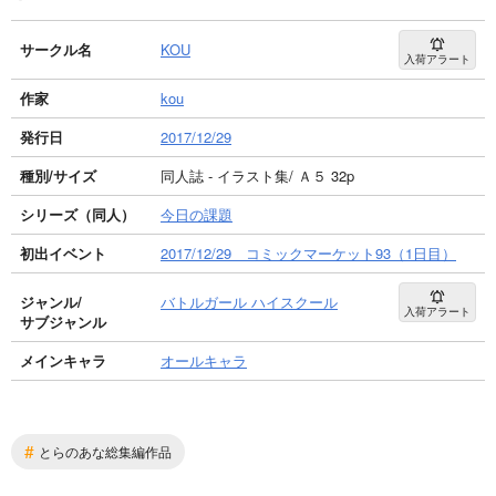
サークル名
KOU
入荷アラート
作家
kou
発行日
2017/12/29
種別/サイズ
同人誌 - イラスト集/ Ａ５ 32p
シリーズ（同人）
今日の課題
初出イベント
2017/12/29 コミックマーケット93（1日目）
ジャンル/
バトルガール ハイスクール
入荷アラート
サブジャンル
メインキャラ
オールキャラ
#
とらのあな総集編作品