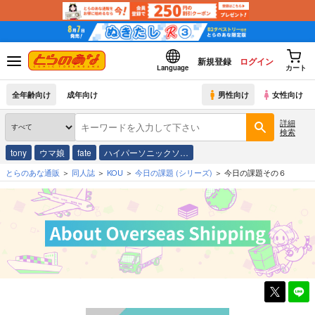
新規登録
ログイン
Language
カート
全年齢向け
成年向け
男性向け
女性向け
詳細
検索
tony
ウマ娘
fate
ハイパーソニックソ…
とらのあな通販
同人誌
KOU
今日の課題
(シリーズ)
今日の課題その６