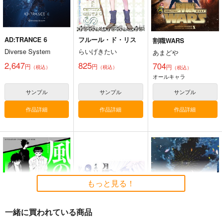
AD:TRANCE 6
フルール・ド・リス
割職WARS
Diverse System
らいげきたい
あまどや
2,647
825
704
円
円
円
（税込）
（税込）
（税込）
オールキャラ
サンプル
サンプル
サンプル
作品詳細
作品詳細
作品詳細
もっと見る！
一緒に買われている商品