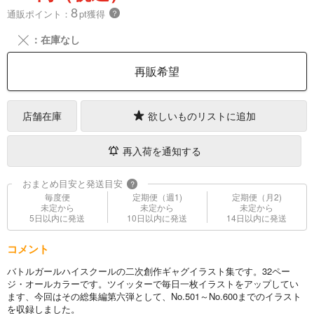
8
通販ポイント：
pt獲得
？
╳
：在庫なし
再販希望
店舗在庫
欲しいものリストに追加
再入荷を通知する
おまとめ目安と発送目安
?
毎度便
定期便（週1)
定期便（月2)
未定から
未定から
未定から
5日以内に発送
10日以内に発送
14日以内に発送
コメント
バトルガールハイスクールの二次創作ギャグイラスト集です。32ペー
ジ・オールカラーです。ツイッターで毎日一枚イラストをアップしてい
ます、今回はその総集編第六弾として、No.501～No.600までのイラスト
を収録しました。