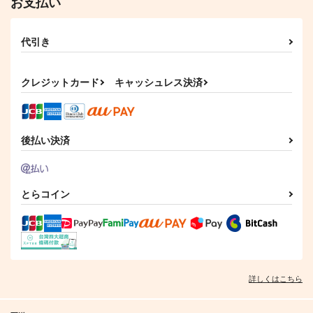
お支払い
366
円
オールキャラ
（税込）
Fate/Grand Order
オールキャラ
代引き
サンプル
サンプル
サンプル
クレジットカード
キャッシュレス決済
カート
カート
カート
後払い決済
とらコイン
See You In Hellavers
昭和90年代再録
転光石を全力投球
詳しくはこちら
e
am.d
土砂降りパーカッショ
Lun Lun Roo
ン
648
円
専売
（税込）