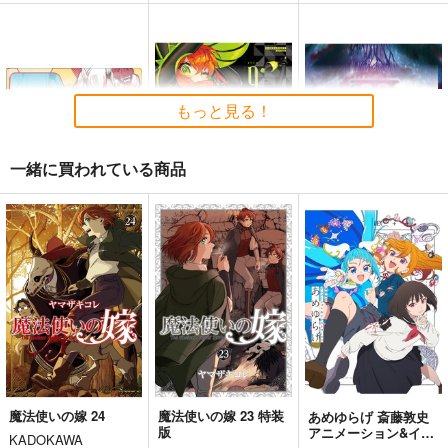
もっと見る！
一緒に買われている商品
ホロライブ・ICステッ
J-NERATION 9
八重の妖泉華３
カー（百鬼あやめ2）
J-NERATION
AIHISNA
G.G.W
1,650
1,320
円
円
（税込）
（税込）
330
円
（税込）
百鬼あやめ
サンプル
サンプル
サンプル
作品詳細
作品詳細
作品詳細
魔法使いの嫁 24
魔法使いの嫁 23 特装
あめゆらげ 斎藤敦史
版
アニメーション&イラ
KADOKAWA