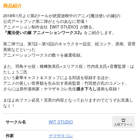
商品紹介
2018年1月より第2クールが絶賛放映中のアニメ[魔法使いの嫁]の
公式アートブック第二弾がとらのあなに登場！
アニメーション制作会社【WIT STUDIO】が贈る、
『魔法使いの嫁 アニメーションワークス2』
をご紹介します。
第二弾では、第7話～第12話のキャラクター設定、絵コンテ、原画、背景
美術などといった
アニメーションワークスの数々を厳選収録。
また、羽鳥チセ役：種﨑敦美氏×エリアス役：竹内良太氏×音響監督：は
たしょう二氏
という豪華キャスト＆スタッフによる対談を収録するほか、
アニメの美しい世界観を生み出す美術監督：竹田悠介氏のコメント、
さらには原作漫画家：ヤマザキコレ先生
描き下ろし
漫画も収録！
まほよめファン必見！充実の内容となっておりますのでどうぞお見逃し
なく！
サークル名
WIT STUDIO
入荷アラート
作家
ヤマザキコレ