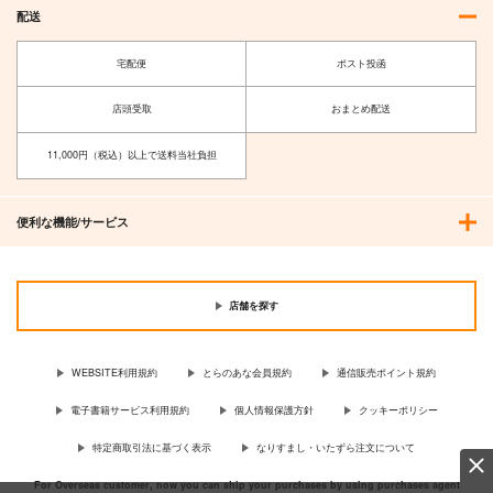
配送
宅配便
ポスト投函
店頭受取
おまとめ配送
11,000円（税込）以上で送料当社負担
便利な機能/サービス
店舗を探す
WEBSITE利用規約
とらのあな会員規約
通信販売ポイント規約
電子書籍サービス利用規約
個人情報保護方針
クッキーポリシー
特定商取引法に基づく表示
なりすまし・いたずら注文について
For Overseas customer, now you can ship your purchases by using purchases agent