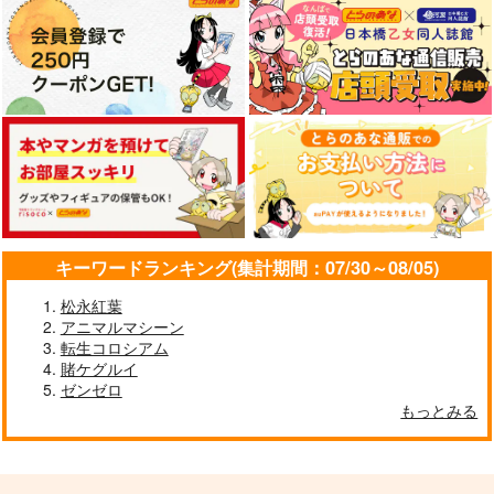
サンプル
サンプル
サンプル
作品詳細
作品詳細
作品詳細
キーワードランキング(集計期間：07/30～08/05)
松永紅葉
アニマルマシーン
【有償特典】16P小冊
転生コロシアム
子（ミルクなきみとビ
賭ケグルイ
ターな彼 2）
フロンティアワークス
ゼンゼロ
430
もっとみる
円
（税込）
サンプル
作品詳細