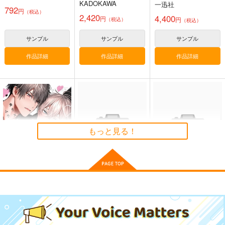
ストワークス
KADOKAWA
一迅社
792
円
（税込）
2,420
4,400
円
円
（税込）
（税込）
サンプル
サンプル
サンプル
作品詳細
作品詳細
作品詳細
Earthback - Hommar
AD:PSYCHEDELIC
FGOミニアクキー(ガ
ju
ラス風)●カーマ第2再
Diverse System
臨●
Hommarju
Qwerty
1,980
円
（税込）
もっと見る！
1,430
550
円
円
（税込）
（税込）
サンプル
サンプル
サンプル
作品詳細
作品詳細
作品詳細
カリスマ社長はムラつ
【有償特典】B2タペ
【有償特典】B2タペ
きたい
ストリー（うるし原智
ストリー（うるし原智
志セルワークス）
志 画集 -
フロンティアワークス
フロンティアワークス
フロンティアワークス
GLOSS & SHADOW-
）
858
1,870
1,870
円
円