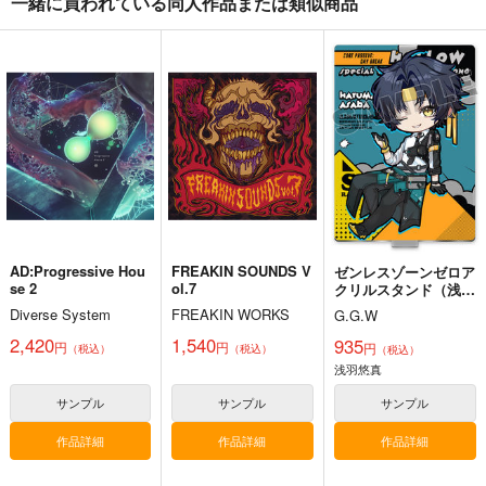
一緒に買われている同人作品または類似商品
AD:Progressive Hou
FREAKIN SOUNDS V
ゼンレスゾーンゼロア
se 2
ol.7
クリルスタンド（浅羽
悠真）
Diverse System
FREAKIN WORKS
G.G.W
2,420
1,540
935
円
円
円
（税込）
（税込）
（税込）
浅羽悠真
サンプル
サンプル
サンプル
作品詳細
作品詳細
作品詳細