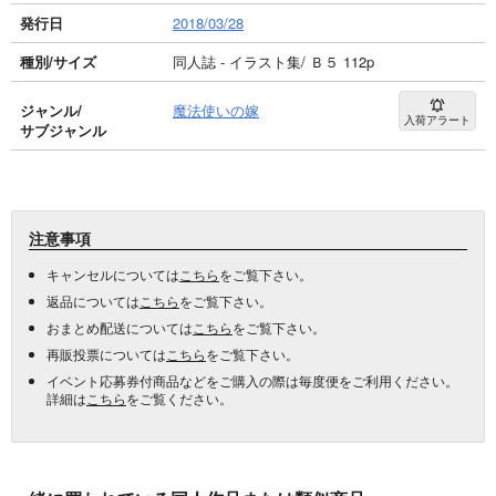
発行日
2018/03/28
種別/サイズ
同人誌 - イラスト集/ Ｂ５ 112p
ジャンル/
魔法使いの嫁
入荷アラート
サブジャンル
注意事項
キャンセルについては
こちら
をご覧下さい。
返品については
こちら
をご覧下さい。
おまとめ配送については
こちら
をご覧下さい。
再販投票については
こちら
をご覧下さい。
イベント応募券付商品などをご購入の際は毎度便をご利用ください。
詳細は
こちら
をご覧ください。