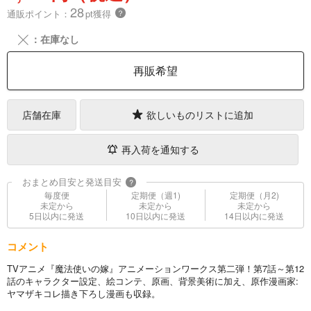
28
通販ポイント：
pt獲得
？
╳
：在庫なし
再販希望
店舗在庫
欲しいものリストに追加
再入荷を通知する
おまとめ目安と発送目安
?
毎度便
定期便（週1)
定期便（月2)
未定から
未定から
未定から
5日以内に発送
10日以内に発送
14日以内に発送
コメント
TVアニメ『魔法使いの嫁』アニメーションワークス第二弾！第7話～第12
話のキャラクター設定、絵コンテ、原画、背景美術に加え、原作漫画家:
ヤマザキコレ描き下ろし漫画も収録。