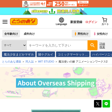
新規登録
ログイン
Language
カート
全年齢向け
成年向け
男性向け
女性向け
詳細
検索
魔法少女まどかマギカ
賭ケグルイ
コミックマーケット…
ハイパーソニ
とらのあな通販
同人誌
WIT STUDIO
魔法使いの嫁 アニメーションワークス2