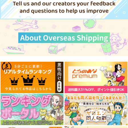
円
（税込）
（税込）
（税込）
サンプル
サンプル
サンプル
作品詳細
作品詳細
作品詳細
べびきた！２
スルメロケット
110
円
（税込）
鬼太郎
サンプル
作品詳細
【有償特典】特製B2
アングラ系男子と初
ミルクなきみとビター
タペストリー（武田弘
恋 2
な彼 2
光アートワーク
KADOKAWA
フロンティアワークス
フロンティアワークス
ス 珠）
1,650
825
858
円
円
円
（税込）
（税込）
（税込）