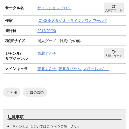
サークル名
サインショップＯ２
入荷アラート
作家
(C)SSS/スタジオ・ライブ／ワオワールド
発行日
2018/02/20
種別/サイズ
同人グッズ - 雑貨/ その他
ジャンル/
東北ずん子
入荷アラート
サブジャンル
メインキャラ
東北ずん子
東北きりたん
大江戸ちゃんこ
#
#
和服
ほのぼの
注意事項
キャンセルについては
こちら
をご覧下さい。