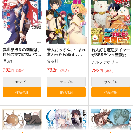
チョコレート・ショッ
チョコレート・ショッ
プ
プ
プ
1,100
円
（税込）
2,530
1,210
円
円
（税込）
（税込）
メリュジーヌ
メリュジーヌ
メリュジーヌ
サンプル
サンプル
サンプル
作品詳細
作品詳細
作品詳細
異世界帰りの剣聖は、
善人おっさん、生まれ
お人好し底辺テイマー
自分の実力に気がつか
変わったらSSSラン
がSSSランク聖獣たち
ない SSSランクの隠
ク人生が確定した 12
ともふもふ無双する 2
講談社
集英社
アルファポリス
しクエストを受けて帰
ってきたらレベル1の
792
792
792
円
円
円
（税込）
（税込）
（税込）
F級探索者になったけ
ど、異世界で鍛え上げ
サンプル
サンプル
サンプル
た剣術が強すぎて王女
やS級英雄たちが俺を
放ってくれません 2
作品詳細
作品詳細
作品詳細
アクリルカレイドフレ
カルデアエミッション
アクリルカレイドフレ
ーム『オベロン・リバ
4ロストマテリアル
ーム「ラムダリリス」