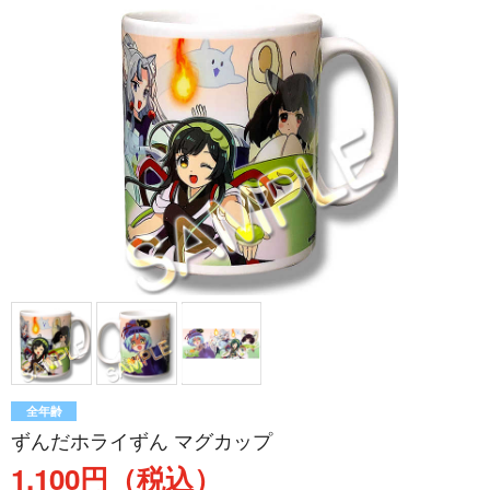
全年齢
ずんだホライずん マグカップ
1,100円（税込）