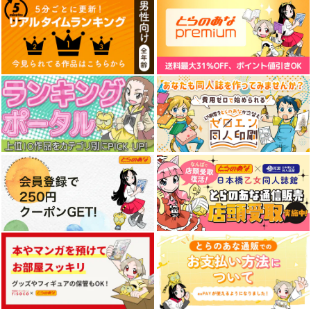
海ゆかば
艦これプロレス 四方
艦これプロレス24
山話２
スタジオかつ丼
Mystic Lab
Mystic Lab
880
2,200
円
円
（税込）
（税込）
660
円
（税込）
艦隊これくしょん-艦これ-
艦隊これくしょん-艦これ-
【有償特典】特製A3
【有償特典】特製A3
艦隊これくしょん-艦これ-
【有償特典】特製A3
大和
長門
天龍
那珂
タペストリー（小悪魔
タペストリー（孤高の
タペストリー（すぐケ
暁
空母ヲ級
たちが離してくれな
華と呼ばれる英国美少
ンカする都会ギャルと
KADOKAWA
オーバーラップ
KADOKAWA
い！）
女、義妹になったら不
京美人を仲直りさせた
サンプル
サンプル
サンプル
器用に甘えてきた 4）
いだけなのに！（※わ
1,100
1,100
1,100
円
円
円
（税込）
（税込）
（税込）
たしを取り合うのはや
カート
カート
カート
めなさい！））
サンプル
サンプル
サンプル
作品詳細
作品詳細
作品詳細