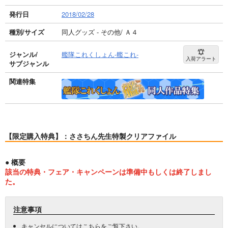
発行日
2018/02/28
種別/サイズ
同人グッズ - その他/ Ａ４
ジャンル/
艦隊これくしょん-艦これ-
入荷アラート
サブジャンル
関連特集
【限定購入特典】：ささちん先生特製クリアファイル
● 概要
該当の特典・フェア・キャンペーンは準備中もしくは終了しまし
た。
注意事項
キャンセルについては
こちら
をご覧下さい。