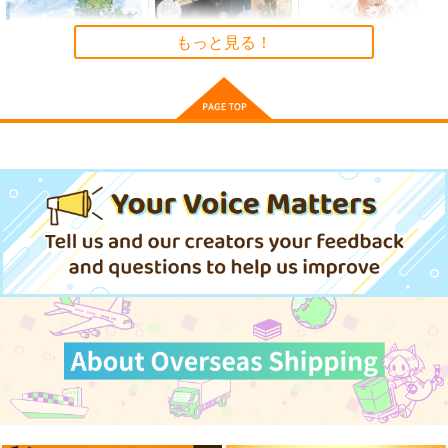
ゲームマスター響～リ
軍艦・艦載機のひみ
気高き者達の碑
もっと見る！
アル脱出ゲーム編～
つ 総集編その19
帝國交響楽団
さといも牧場
EINSATZ GRUPPE
1,870
円
（税込）
＆ MANITOU
787
円
（税込）
艦隊これくしょん-艦これ-
1,100
艦隊これくしょん-艦これ-
円
専売
（税込）
赤城
加賀
飛龍
響
第六駆逐隊
艦隊これくしょん-艦これ-
【有償特典】特製B2
【有償特典】特製A3
【有償特典】特製A3
タペストリー
タペストリー（恋する
タペストリー（恋愛ラ
サンプル
サンプル
サンプル
（Sky Tone 泉
少女にささやく愛は、
ンキング）
KADOKAWA
ＳＢクリエイティブ
KADOKAWA
彩 Art Works）
みそひともじだけあれ
カート
カート
カート
ばいい 2）
1,650
1,100
1,100
円
円
円
（税込）
（税込）
（税込）
サンプル
サンプル
サンプル
作品詳細
作品詳細
作品詳細