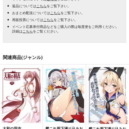
返品については
こちら
をご覧下さい。
おまとめ配送については
こちら
をご覧下さい。
再販投票については
こちら
をご覧下さい。
イベント応募券付商品などをご購入の際は毎度便をご利用ください。
詳細は
こちら
をご覧ください。
関連商品(ジャンル)
大和の羽衣
艦これ股下潜り込みお
艦これ股下潜り込みお