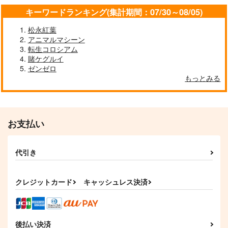
キーワードランキング(集計期間：07/30～08/05)
去年ルノアール鎮守府
妙齢型重巡伝 残念だ
ボクカワウソ戦隊ビッ
で～
よ!!足柄さん(48)
クセブン
松永紅葉
Paradise of Thunder
小書会
HYPER BRAND
Mystic Lab
アニマルマシーン
～
【有償特典】特製A3
【有償特典】特製A3
【有償特典】特製A3
転生コロシアム
550
880
660
タペストリー（倒れた
タペストリー（スーパ
円
円
タペストリー（ワイの
円
（税込）
（税込）
（税込）
賭ケグルイ
婦人を救ったご褒美
ーコラボ・オンライ
本当の職業が【性騎
艦隊これくしょん-艦これ-
艦隊これくしょん-艦これ-
KADOKAWA
KADOKAWA
艦隊これくしょん-艦これ-
オーバーラップ
は、娘の美人双子との
ン ～無理ゲー世界に
ゼンゼロ
士】とか言えない 1）
電
足柄
ボクカワウソ
長門
お付き合いでした。
コラボキャラを集めた
1,100
1,100
1,100
もっとみる
円
円
円
（税込）
（税込）
（税込）
2）
最高のパーティーで挑
コロラド
みます～）
サンプル
サンプル
サンプル
サンプル
サンプル
サンプル
カート
カート
カート
作品詳細
作品詳細
作品詳細
お支払い
代引き
クレジットカード
キャッシュレス決済
後払い決済