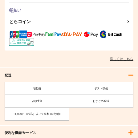
I/RO
【有償特典】特製A3
【有償特典】特製A3
【有償特典】特製A3
めるくまある/ALL.
タペストリー（この素
タペストリー（極めて
タペストリー（時々ボ
とらコイン
晴らしい世界に祝福
健全な美少女レベルア
ソッとロシア語でデレ
1,100
KADOKAWA
KADOKAWA
円
専売
KADOKAWA
（税込）
を!エクストラ もっと
ップ）
る勇者のアーリャさ
艦隊これくしょん-艦これ-
あの愚か者にも脚光
ん）
1,100
1,100
1,100
円
円
円
（税込）
（税込）
（税込）
を! 姫様からの招待
呂500
島風
状）
サンプル
サンプル
サンプル
サンプル
詳しくはこちら
作品詳細
作品詳細
作品詳細
カート
配送
宅配便
ポスト投函
店頭受取
おまとめ配送
11,000円（税込）以上で送料当社負担
便利な機能/サービス