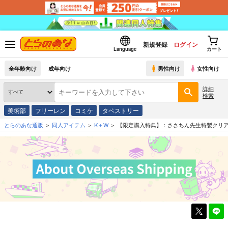
新規登録
ログイン
Language
カート
全年齢向け
成年向け
男性向け
女性向け
詳細
検索
美術部
フリーレン
コミケ
タペストリー
とらのあな通販
同人アイテム
K＋W
【限定購入特典】：ささちん先生特製クリ