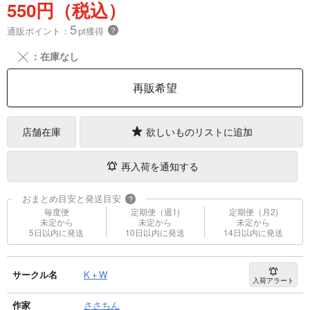
550円（税込）
5
通販ポイント：
pt獲得
？
╳
：在庫なし
再販希望
店舗在庫
欲しいものリストに追加
再入荷を通知する
おまとめ目安と発送目安
?
毎度便
定期便（週1)
定期便（月2)
未定から
未定から
未定から
5日以内に発送
10日以内に発送
14日以内に発送
サークル名
K＋W
入荷アラート
作家
ささちん