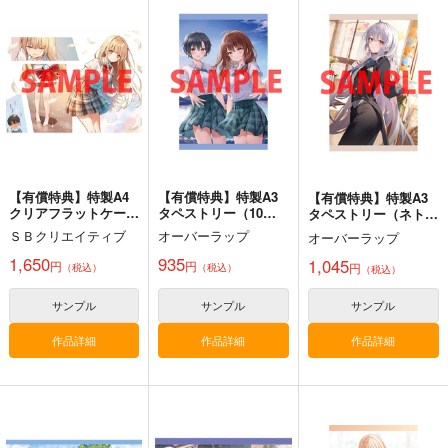
Thonbricchi～トンブ
戦艦の砲台 ～海から
艦これ世界迷作劇場～
リちゃんとねこてーと
陸へ！レーザー測量で
赤ずきん・三匹の子ぶ
く
蘇る巨大地下空間・壱
た～
KURONEKO-WORK's-
さざなみ壊変
さといも牧場
岐要塞の全貌
くろねこわぁくす-
1,320
787
円
円
（税込）
（税込）
660
円
ミリタリー
赤城
艦隊これくしょん-艦これ-
（税込）
加賀
暁
響
第六駆逐隊
艦隊これくしょん-艦これ-
トンブリ
明石
大淀
サンプル
サンプル
サンプル
【有償特典】特製A4
【有償特典】特製A3
【有償特典】特製A3
カート
カート
カート
クリアフラットケース
タペストリー（10年
タペストリー（ネトゲ
（お隣の天使様にいつ
ぶりに再会したクソガ
の嫁が人気アイドルだ
ＳＢクリエイティブ
オーバーラップ
オーバーラップ
の間にか駄目人間にさ
キは清純美少女JKに
った 4 ～クール系の
れていた件 8）
成長していた 2）
彼女は現実でも嫁のつ
1,650
935
1,045
円
円
円
（税込）
（税込）
（税込）
もりでいる～）
サンプル
サンプル
サンプル
作品詳細
作品詳細
作品詳細