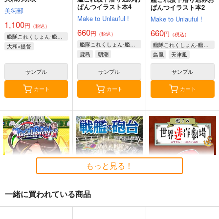
ぱんつイラスト本4
ぱんつイラスト本2
美術部
Make to Unlauful !
Make to Unlauful !
1,100
円
（税込）
660
660
円
円
（税込）
（税込）
艦隊これくしょん-艦これ-
艦隊これくしょん-艦これ-
艦隊これくしょん-艦これ-
大和×提督
鹿島
朝潮
島風
天津風
サンプル
サンプル
サンプル
カート
カート
カート
もっと見る！
一緒に買われている商品