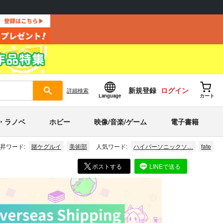
新規登録
ログイン
詳細
検索
Language
カート
・ラノベ
ホビー
映像/音楽/ゲーム
電子書籍
昇ワード:
賭ケグルイ
美術部
人気ワード:
ハイパーソニックソ…
fate
ポストする
LINEで送る