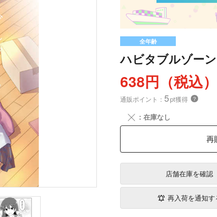
全年齢
ハビタブルゾーン
638円（税込
5
通販ポイント：
pt獲得
？
╳
：在庫なし
再
店舗在庫
を確認
再入荷を通知す