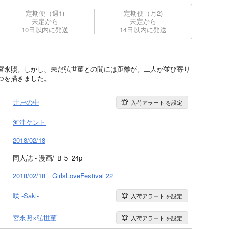
定期便（週1)
定期便（月2)
未定から
未定から
10日以内に発送
14日以内に発送
宮永照。しかし、未だ弘世菫との間には距離が。二人が並び寄り
つを描きました。
井戸の中
入荷アラート
を設定
河津ケント
2018/02/18
同人誌 - 漫画/ Ｂ５ 24p
2018/02/18 GirlsLoveFestival 22
咲 -Saki-
入荷アラート
を設定
宮永照×弘世菫
入荷アラート
を設定