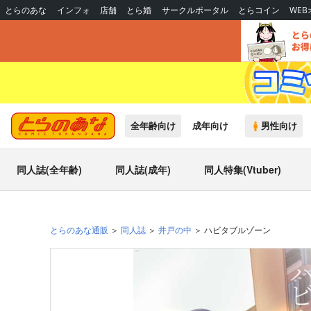
とらのあな
インフォ
店舗
とら婚
サークルポータル
とらコイン
WE
全年齢向け
成年向け
男性向け
同人誌(全年齢)
同人誌(成年)
同人特集(Vtuber)
とらのあな通販
同人誌
井戸の中
ハビタブルゾーン