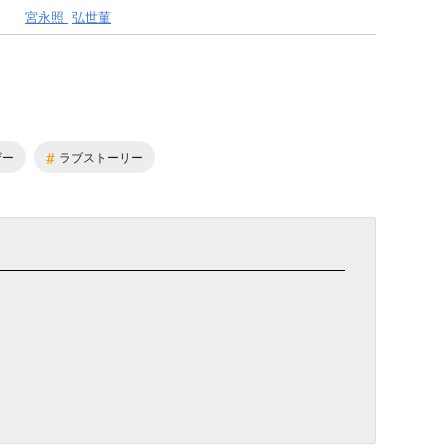
宮永照
弘世菫
#
ザー
ラブストーリー