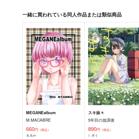
一緒に買われている同人作品または類似商品
MEGANEalbum
スキ妹々
M.MACABRE
5年目の放課後
660
890
円
円
（税込）
（税込）
るるか
しずく