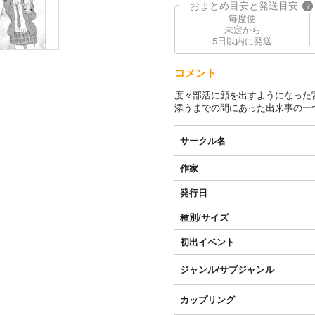
おまとめ目安と発送目安
?
毎度便
未定から
5日以内に発送
コメント
度々部活に顔を出すようになった
添うまでの間にあった出来事の一
サークル名
作家
発行日
種別/サイズ
初出イベント
ジャンル/
サブジャンル
カップリング