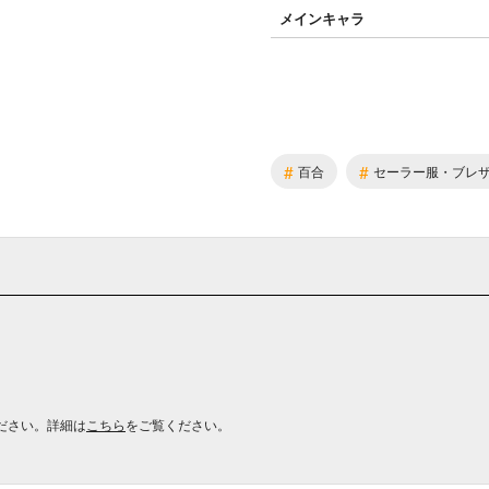
メインキャラ
#
#
百合
セーラー服・ブレ
ださい。詳細は
こちら
をご覧ください。