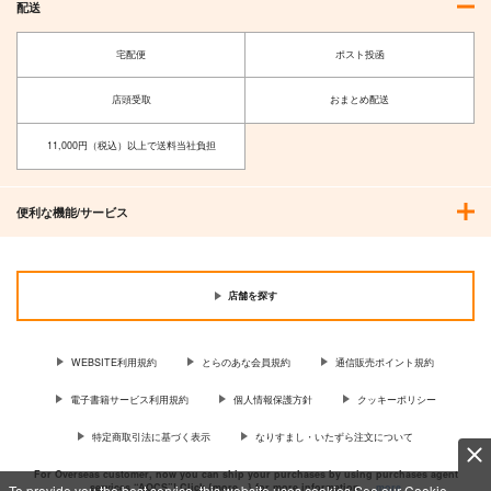
配送
宅配便
ポスト投函
店頭受取
おまとめ配送
11,000円（税込）以上で送料当社負担
便利な機能/サービス
店舗を探す
WEBSITE利用規約
とらのあな会員規約
通信販売ポイント規約
電子書籍サービス利用規約
個人情報保護方針
クッキーポリシー
特定商取引法に基づく表示
なりすまし・いたずら注文について
For Overseas customer, now you can ship your purchases by using purchases agent
services “AOCS”! Click {more…} for more information …
more
To provide you the best service, this website uses cookies.See our Cookie