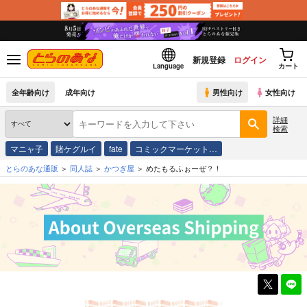
新規登録
ログイン
Language
カート
全年齢向け
成年向け
男性向け
女性向け
詳細
検索
マニャ子
賭ケグルイ
fate
コミックマーケット…
とらのあな通販
同人誌
かつぎ屋
めたもるふぉーぜ？！