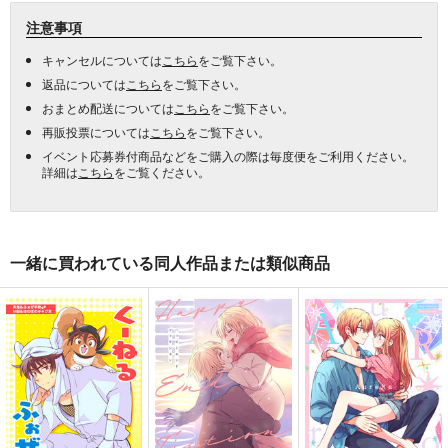
注意事項
キャンセルについては
こちら
をご覧下さい。
返品については
こちら
をご覧下さい。
おまとめ配送については
こちら
をご覧下さい。
再販投票については
こちら
をご覧下さい。
イベント応募券付商品などをご購入の際は毎度便をご利用ください。
詳細は
こちら
をご覧ください。
一緒に買われている同人作品または類似商品