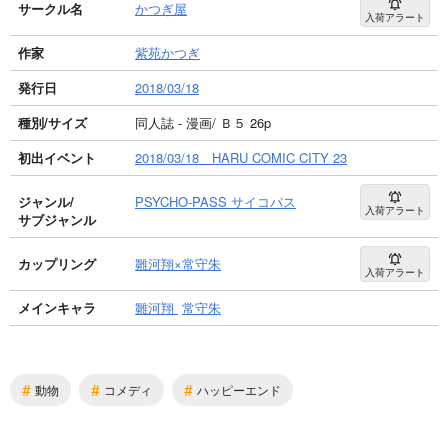
サークル名
かつぎ屋
入荷アラート
作家
紫苑かつぎ
発行日
2018/03/18
種別/サイズ
同人誌 - 漫画/ Ｂ５ 26p
初出イベント
2018/03/18 HARU COMIC CITY 23
ジャンル/
PSYCHO-PASS サイコパス
入荷アラート
サブジャンル
カップリング
雛河翔×常守朱
入荷アラート
メインキャラ
雛河翔
常守朱
#
#
#
動物
コメディ
ハッピーエンド