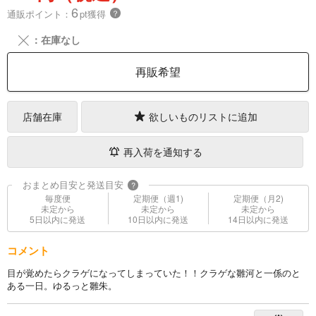
6
通販ポイント：
pt獲得
？
╳
：在庫なし
再販希望
店舗在庫
欲しいものリストに追加
再入荷を通知する
おまとめ目安と発送目安
?
毎度便
定期便（週1)
定期便（月2)
未定から
未定から
未定から
5日以内に発送
10日以内に発送
14日以内に発送
コメント
目が覚めたらクラゲになってしまっていた！！クラゲな雛河と一係のと
ある一日。ゆるっと雛朱。