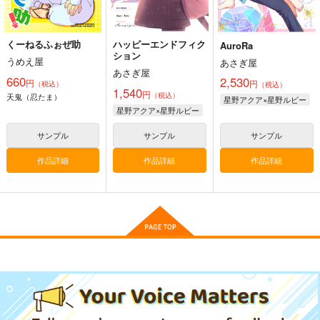
くーねるふぉぜ助
ハッピーエンドフィク
AuroRa
ション
うめえ屋
あさぎ屋
あさぎ屋
660
2,530
円
円
（税込）
（税込）
1,540
円
（税込）
天鬼（忍たま）
星野アクア×星野ルビー
星野アクア×星野ルビー
サンプル
サンプル
サンプル
作品詳細
作品詳細
作品詳細