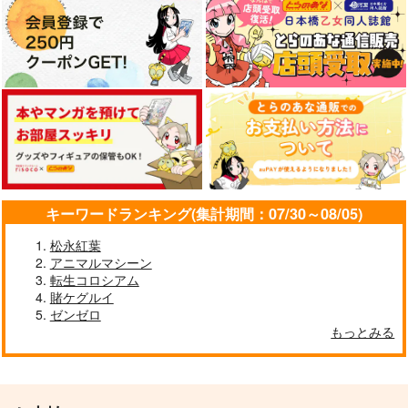
キーワードランキング(集計期間：07/30～08/05)
松永紅葉
アニマルマシーン
転生コロシアム
賭ケグルイ
ゼンゼロ
もっとみる