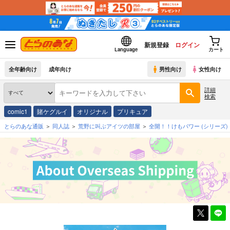
新規登録
ログイン
Language
カート
全年齢向け
成年向け
男性向け
女性向け
詳細
検索
comic1
賭ケグルイ
オリジナル
プリキュア
とらのあな通販
同人誌
荒野に叫ぶアイツの部屋
全開！！けもパワー
(シリーズ)