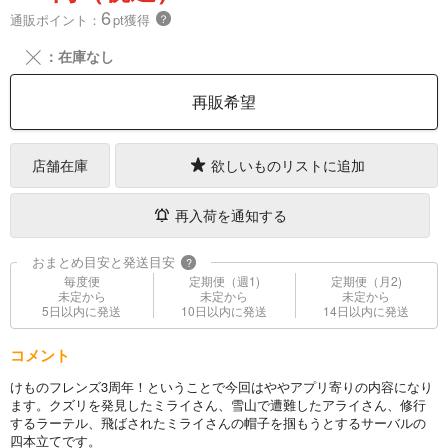
6
通販ポイント：
pt獲得
？
╳
：在庫なし
再販希望
店舗在庫
欲しいものリストに追加
再入荷を通知する
おまとめ目安と発送目安
?
毎度便
定期便（週1)
定期便（月2)
未定から
未定から
未定から
5日以内に発送
10日以内に発送
14日以内に発送
コメント
けものフレンズ3周年！ということで今回はややアプリ寄りの内容になり
ます。クズリを発見したミライさん、雪山で遭難したアライさん、修行
するラーテル、飛ばされたミライさんの帽子を掴もうとするサーバルの
四本立てです。