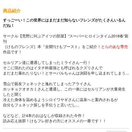
商品紹介
すっごーい！この世界にはまだまだ知らないフレンズがたくさんいるん
だね！
サークル【荒野に叫ぶアイツの部屋】“スーパーヒロインタイム2018春”新
刊
［けものフレンズ］本『全開!!けもブースト』をご紹介！
とらのあな専売
作品です！
セルリアン達に遭遇してしまったミライさん一行！
そこに現れたのはイタチ科最強とも呼ばれるクズリさんで
まだまだ暴れたりない！とサーバルちゃんは決闘を申し込まれてしまう...
雪山で親友フェネックと逸れてしまったアライさん
ホッキョクオオカミさんと遭遇し、この一体にはセルリアンが大量発生
したと聞く
冷えた身体を温めるようシロイワヤギさんに温泉へと案内されるが
自分もフェネック探しを手伝うと言いだし...
などなど、計4本のおはなしが収録された今作！
読み応え抜群！けもフレ好きの方にオススメの一冊です！！