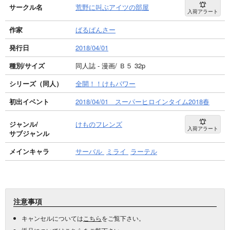
サークル名
荒野に叫ぶアイツの部屋
入荷アラート
作家
ばるぱんさー
発行日
2018/04/01
種別/サイズ
同人誌 - 漫画/ Ｂ５ 32p
シリーズ（同人）
全開！！けもパワー
初出イベント
2018/04/01 スーパーヒロインタイム2018春
ジャンル/
けものフレンズ
入荷アラート
サブジャンル
メインキャラ
サーバル
ミライ
ラーテル
注意事項
キャンセルについては
こちら
をご覧下さい。