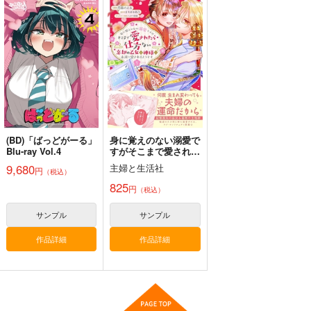
(BD)「ばっどがーる」
身に覚えのない溺愛で
Blu-ray Vol.4
すがそこまで愛された
ら仕方ない 忘却の乙
9,680
主婦と生活社
円
（税込）
女は神様に永遠に愛さ
れるようです 1
825
円
（税込）
サンプル
サンプル
作品詳細
作品詳細