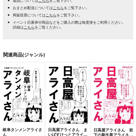
返品については
こちら
をご覧下さい。
おまとめ配送については
こちら
をご覧下さい。
再販投票については
こちら
をご覧下さい。
イベント応募券付商品などをご購入の際は毎度便をご利用ください。
詳細は
こちら
をご覧ください。
関連商品(ジャンル)
岐阜タンメンアライさ
日高屋アライさん ま
日高屋アライさん 岩
ん
いばすけっとアライさ
下の新生姜アライさん