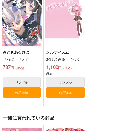
世田谷ボロ市
660
円
（税込）
けものフレンズ
アライグマ×フェネック
サンプル
カート
みともあるけば
メルティズム
ぜろぱーせんと。
おぴよみゅーじっく
787
1,100
円
円
（税込）
（税込）
#kzn
サンプル
サンプル
作品詳細
作品詳細
一緒に買われている商品