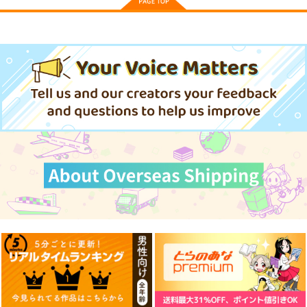
カート
カート
シンクロ4
御伽噺のカラクリは、
東方Project A4クリア
ファイル 葉庭
森羅万象
幽閉サテライト
株式会社虎の穴
1,572
770
円
円
（税込）
（税込）
509
円
上白沢慧音
（税込）
サンプル
サンプル
サンプル
作品詳細
作品詳細
作品詳細