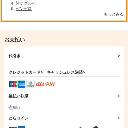
賭ケグルイ
880
1,572
1,572
円
円
円
（税込）
（税込）
（税込）
ゼンゼロ
藤原妹紅
チルノ
もっとみる
サンプル
サンプル
サンプル
作品詳細
作品詳細
作品詳細
お支払い
代引き
クレジットカード
キャッシュレス決済
後払い決済
東方猫鍵盤16
秘密のソルベ
REVENGE
豚乙女
少女フラクタル
リベンジ、ユメウツツ
とらコイン
カラ
1,430
770
円
円
（税込）
（税込）
橙
チルノ