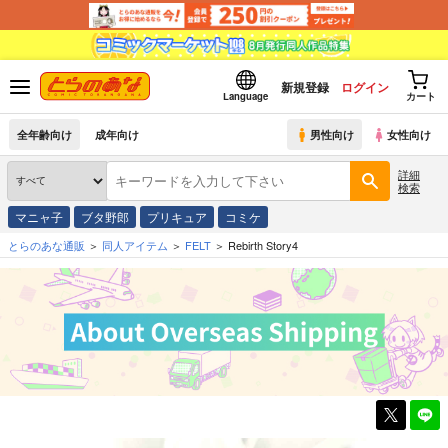
新規登録
ログイン
Language
カート
全年齢向け
成年向け
男性向け
女性向け
詳細
検索
マニャ子
ブタ野郎
プリキュア
コミケ
とらのあな通販
同人アイテム
FELT
Rebirth Story4