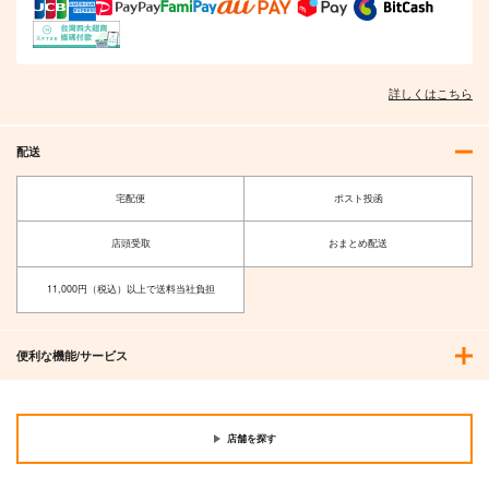
1,650
円
（税込）
サンプル
サンプル
サンプル
作品詳細
作品詳細
作品詳細
詳しくはこちら
配送
宅配便
ポスト投函
店頭受取
おまとめ配送
11,000円（税込）以上で送料当社負担
便利な機能/サービス
璽
THE BEST - 20TH AN
不可測的メトロポリス
NIVERSARY
豚乙女
少女フラクタル
SOUND HOLIC
1,430
1,572
円
円
（税込）
（税込）
店舗を探す
2,750
円
（税込）
ユイマン・浅間