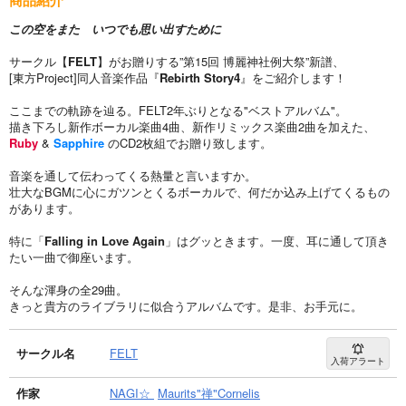
この空をまた いつでも思い出すために
サークル【
FELT
】がお贈りする”第15回 博麗神社例大祭”新譜、
[東方Project]同人音楽作品『
Rebirth Story4
』をご紹介します！
ここまでの軌跡を辿る。FELT2年ぶりとなる"ベストアルバム"。
描き下ろし新作ボーカル楽曲4曲、新作リミックス楽曲2曲を加えた、
Ruby
&
Sapphire
のCD2枚組でお贈り致します。
音楽を通して伝わってくる熱量と言いますか。
壮大なBGMに心にガツンとくるボーカルで、何だか込み上げてくるもの
があります。
特に「
Falling in Love Again
」はグッときます。一度、耳に通して頂き
たい一曲で御座います。
そんな渾身の全29曲。
きっと貴方のライブラリに似合うアルバムです。是非、お手元に。
サークル名
FELT
入荷アラート
作家
NAGI☆
Maurits"禅"Cornelis