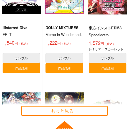
サンプル
サンプル
サンプル
カート
カート
カート
Illstarred Dive
DOLLY MIXTURES
東方インストEDM8
FELT
Meme in Wonderland.
Spacelectro
1,540
1,222
1,572
円
円
円
（税込）
（税込）
（税込）
レミリア・スカーレット
サンプル
サンプル
サンプル
作品詳細
作品詳細
作品詳細
寂光寂
東方剛欲異聞～水没し
滅 ～ The Truth of th
た沈愁地獄
e Cessation of Dukk
Demetori
黄昏フロンティア
ha
1,320
2,200
円
円
（税込）
（税込）
もっと見る！
東方Project
博麗霊夢
東方Project
サンプル
サンプル