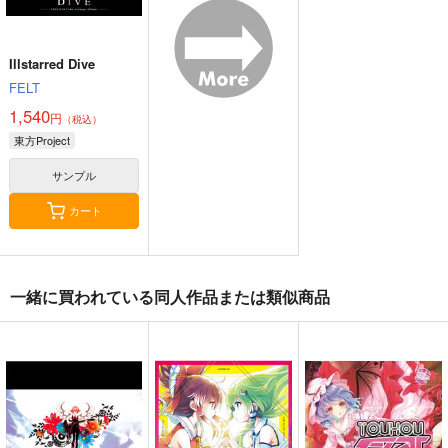
サンプル
サンプル
サンプル
カート
カート
カート
Illstarred Dive
FELT
1,540
円
（税込）
東方Project
サンプル
カート
一緒に買われている同人作品または類似商品
星に寄せる想い/色は
始まりの雨
東方錦上
匂へど散りぬるを
京 ～ Fossilized Won
幽閉サテライト
ders.
幽閉サテライト
上海アリス幻樂団
2,200
円
（税込）
2,750
1,760
円
円
（税込）
（税込）
東方Project
東方Project
東方Project