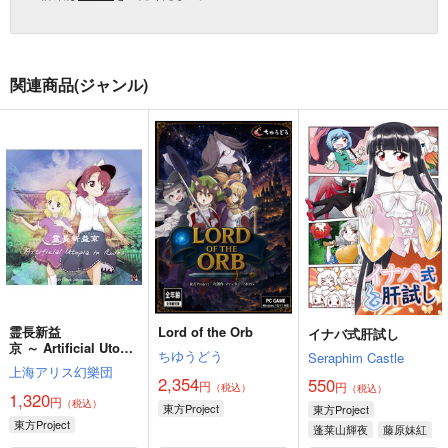
関連商品(ジャンル)
霊長新益
Lord of the Orb
イナバ式肝試し
京 ～ Artificial Utopia
ちゆうどう
Seraphim Castle
in Ruins.
上海アリス幻樂団
2,354
550
円
円
（税込）
（税込）
1,320
円
（税込）
東方Project
東方Project
東方Project
蓬莱山輝夜
藤原妹紅