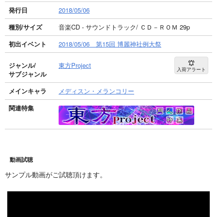
発行日
2018/05/06
種別/サイズ
音楽CD - サウンドトラック/ ＣＤ－ＲＯＭ 29p
初出イベント
2018/05/06 第15回 博麗神社例大祭
ジャンル/
東方Project
入荷アラート
サブジャンル
メインキャラ
メディスン・メランコリー
関連特集
動画試聴
サンプル動画がご試聴頂けます。