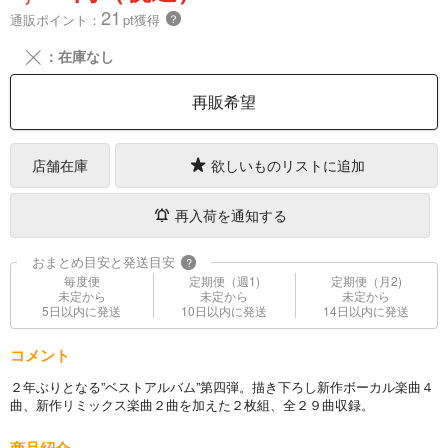
21
通販ポイント：
pt獲得
？
╳
：在庫なし
再販希望
店舗在庫
欲しいものリストに追加
再入荷を通知する
おまとめ目安と発送目安
?
毎度便
定期便（週1)
定期便（月2)
未定から
未定から
未定から
5日以内に発送
10日以内に発送
14日以内に発送
コメント
２年ぶりとなる”ベストアルバム”第四弾。描き下ろし新作ボーカル楽曲４
曲、新作リミックス楽曲２曲を加えた２枚組、全２９曲収録。
商品紹介