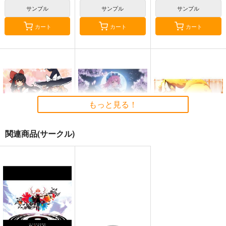
サンプル
サンプル
サンプル
カート
カート
カート
もっと見る！
関連商品(サークル)
東方M-1ぐらんぷり音
零れ桜／黄昏模様の感
狐色 祭り色二十三
楽集３
情論
尾。
あ～るの～と
幽閉サテライト
狐色
2,750
2,750
660
円
円
円
（税込）
（税込）
（税込）
東方Project
東方Project
東方Project
八雲藍
菅牧典