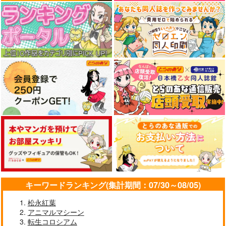
そだててYU→MA
絵空事でいいから。
幻想クライシス
ババソイヤー
少女フラクタル
IRON ATTACK！
660
1,572
1,320
円
円
円
（税込）
（税込）
（税込）
サンプル
サンプル
サンプル
作品詳細
作品詳細
作品詳細
キーワードランキング(集計期間：07/30～08/05)
松永紅葉
ご用心
Grateful Days
玉響咲いた背後の永久
アニマルマシーン
オタギイン
Amateras Records
幽閉サテライト
転生コロシアム