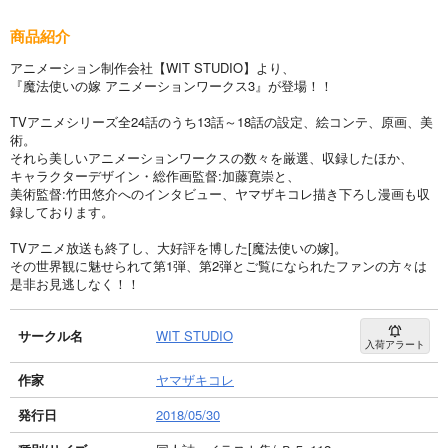
商品紹介
アニメーション制作会社【WIT STUDIO】より、
『魔法使いの嫁 アニメーションワークス3』が登場！！
TVアニメシリーズ全24話のうち13話～18話の設定、絵コンテ、原画、美
術。
それら美しいアニメーションワークスの数々を厳選、収録したほか、
キャラクターデザイン・総作画監督:加藤寛崇と、
美術監督:竹田悠介へのインタビュー、ヤマザキコレ描き下ろし漫画も収
録しております。
TVアニメ放送も終了し、大好評を博した[魔法使いの嫁]。
その世界観に魅せられて第1弾、第2弾とご覧になられたファンの方々は
是非お見逃しなく！！
サークル名
WIT STUDIO
入荷アラート
作家
ヤマザキコレ
発行日
2018/05/30