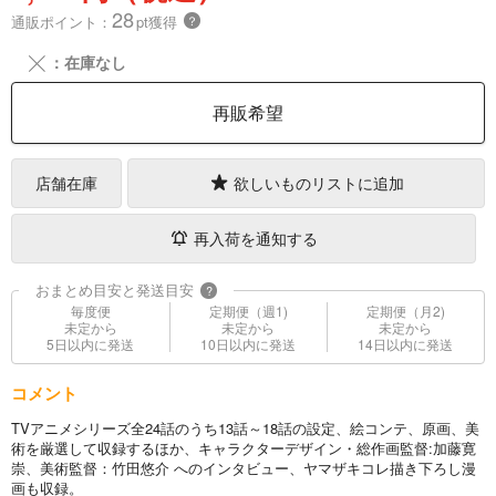
28
通販ポイント：
pt獲得
？
╳
：在庫なし
再販希望
店舗在庫
欲しいものリストに追加
再入荷を通知する
おまとめ目安と発送目安
?
毎度便
定期便（週1)
定期便（月2)
未定から
未定から
未定から
5日以内に発送
10日以内に発送
14日以内に発送
コメント
TVアニメシリーズ全24話のうち13話～18話の設定、絵コンテ、原画、美
術を厳選して収録するほか、キャラクターデザイン・総作画監督:加藤寛
崇、美術監督：竹田悠介 へのインタビュー、ヤマザキコレ描き下ろし漫
画も収録。