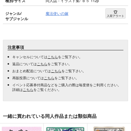
種別/サイズ
同人誌 - イラスト集/ Ｂ５ 112p
ジャンル/
魔法使いの嫁
入荷アラート
サブジャンル
注意事項
キャンセルについては
こちら
をご覧下さい。
返品については
こちら
をご覧下さい。
おまとめ配送については
こちら
をご覧下さい。
再販投票については
こちら
をご覧下さい。
イベント応募券付商品などをご購入の際は毎度便をご利用ください。
詳細は
こちら
をご覧ください。
一緒に買われている同人作品または類似商品