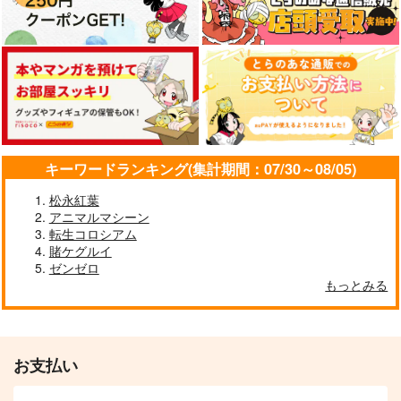
幻想クライシス
IRON ATTACK！
1,320
円
（税込）
キーワードランキング(集計期間：07/30～08/05)
サンプル
松永紅葉
作品詳細
アニマルマシーン
転生コロシアム
賭ケグルイ
ゼンゼロ
もっとみる
お支払い