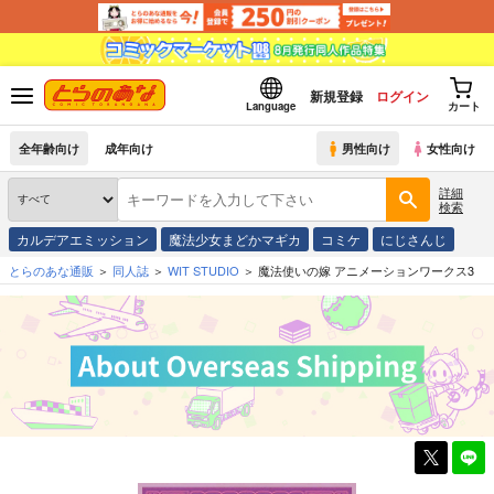
新規登録
ログイン
Language
カート
全年齢向け
成年向け
男性向け
女性向け
詳細
検索
カルデアエミッション
魔法少女まどかマギカ
コミケ
にじさんじ
とらのあな通販
同人誌
WIT STUDIO
魔法使いの嫁 アニメーションワークス3