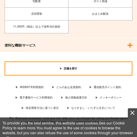
宅配便
ポスト投函
店頭受取
おまとめ配送
11,000円（税込）以上で送料当社負担
便利な機能/サービス
店舗を探す
WEBSITE利用規約
とらのあな会員規約
通信販売ポイント規約
電子書籍サービス利用規約
個人情報保護方針
クッキーポリシー
特定商取引法に基づく表示
なりすまし・いたずら注文について
For Overseas customer, now you can ship your purchases by using purchases agent
services “AOCS”! Click {more…} for more information …
more
To provide you the best service, this website uses cookies.See our Cookie
Policy to learn more.You must agree to the use of cookies to browse the
website, but you can also refuse the use of some cookies through your browser