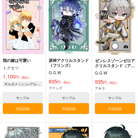
我の嫁は可愛い
原神アクリルスタンド
ゼンレスゾーンゼロア
（フリンズ）
クリルスタンド（アキ
トクセツ
ラ・雲嶽山衣装）
G.G.W
G.G.W
1,100
円
（税込）
935
935
円
円
（税込）
（税込）
ギルガメッシュ×アルトリア
フリンズ
アキラ
サンプル
サンプル
サンプル
作品詳細
作品詳細
作品詳細