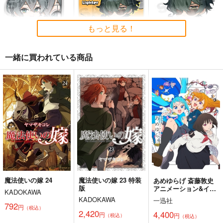
もっと見る！
一緒に買われている商品
ゼンレスゾーンゼロア
ゼンレスゾーンゼロア
ゼンレスゾーンゼロス
クリルスタンド（アキ
クリルスタンド（ライ
テッカー（ライト）
ラ）
ト）
G.G.W
G.G.W
G.G.W
935
935
330
円
円
円
（税込）
（税込）
（税込）
アキラ
ライト
ライト
サンプル
サンプル
サンプル
作品詳細
作品詳細
作品詳細
魔法使いの嫁 24
魔法使いの嫁 23 特装
あめゆらげ 斎藤敦史
版
アニメーション&イラ
KADOKAWA
ストワークス
KADOKAWA
一迅社
792
円
（税込）
2,420
4,400
円
円
（税込）
（税込）