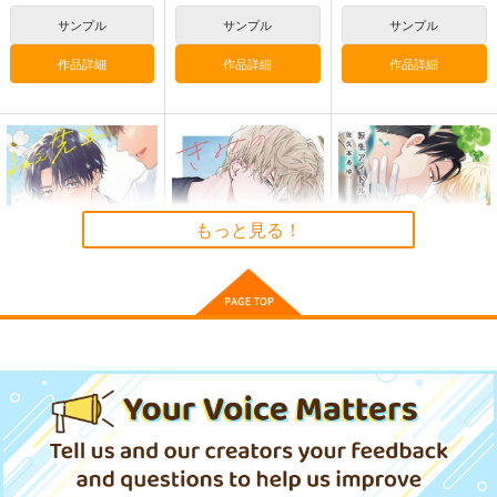
サンプル
サンプル
サンプル
作品詳細
作品詳細
作品詳細
ゼンレスゾーンゼロス
ゼンレスゾーンゼロス
ゼンレスゾーンゼロス
テッカー（エレン・ジ
テッカー（リン・雲嶽
テッカー（アキラ・雲
ョー）
山衣装）
嶽山衣装）
G.G.W
G.G.W
G.G.W
もっと見る！
330
330
330
円
円
円
（税込）
（税込）
（税込）
エレン・ジョー
リン
アキラ
サンプル
サンプル
サンプル
作品詳細
作品詳細
作品詳細
ねぇ先生、こっち向い
きみの春花 3
転生アイドルとドルオ
て 1
タの騎士 3
フロンティアワークス
フロンティアワークス
フロンティアワークス
836
円
（税込）
858
869
円
円
（税込）
（税込）
サンプル
サンプル
サンプル