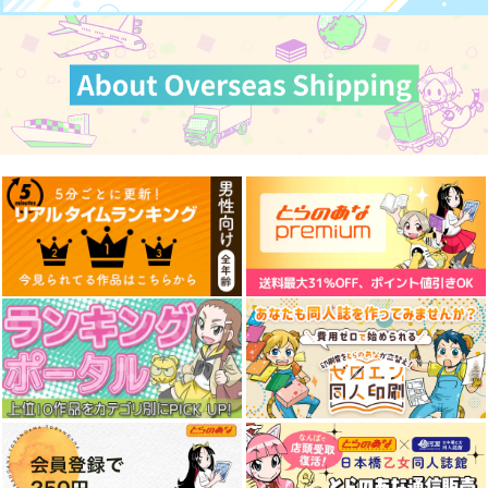
作品詳細
作品詳細
作品詳細
原神ステッカー（傀
原神ステッカー（少
原神ステッカー（フリ
儡・サンドローネ）
女・コロンビーナ）
ンズ）
G.G.W
G.G.W
G.G.W
330
330
330
円
円
円
（税込）
（税込）
（税込）
サンドローネ
コロンビーナ
フリンズ
サンプル
サンプル
サンプル
作品詳細
作品詳細
作品詳細