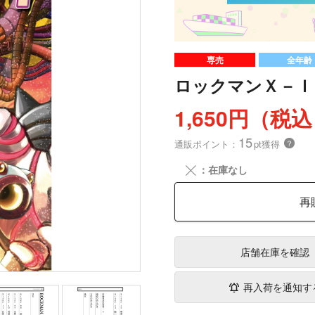
専売
全年齢
ロックマンＸ－Ｉ
1,650円（税
15
通販ポイント：
pt獲得
？
╳
：在庫なし
再
店舗在庫
を確認
再入荷を通知す