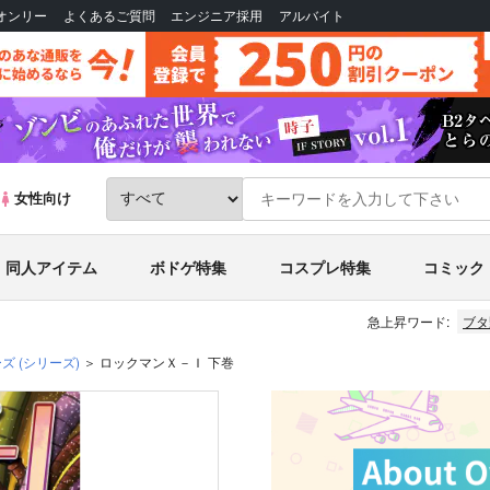
Bオンリー
よくあるご質問
エンジニア採用
アルバイト
女性向け
同人アイテム
ボドゲ特集
コスプレ特集
コミック
急上昇ワード:
ブタ
ーズ
(シリーズ)
ロックマンＸ－Ｉ 下巻