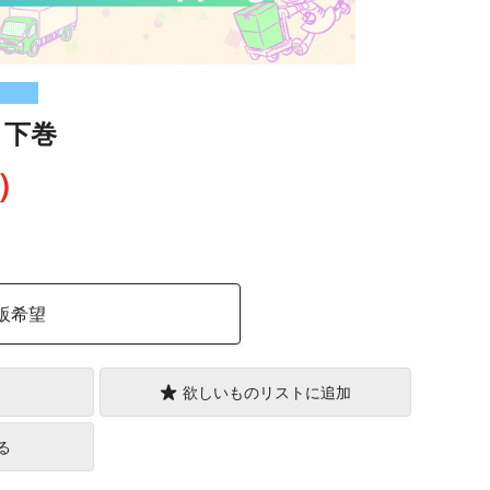
 下巻
込）
販希望
欲しいものリストに追加
る