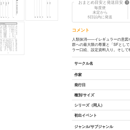
おまとめ目安と発送目安
?
毎度便
未定から
5日以内に発送
コメント
人類抹消――イレギュラーの意図
群への最大限の尊重と「SFとし
ラー口絵、設定資料入り。そして
サークル名
作家
発行日
種別/サイズ
シリーズ（同人）
初出イベント
ジャンル/
サブジャンル