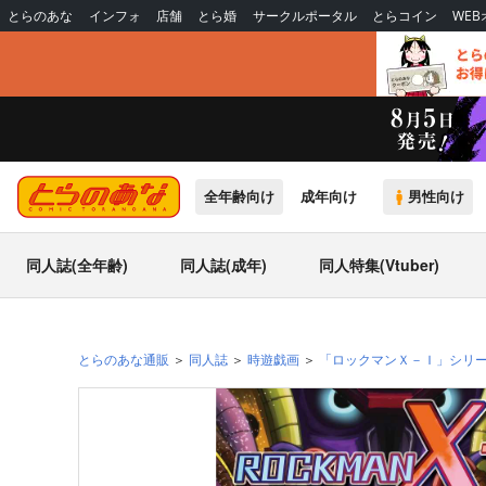
とらのあな
インフォ
店舗
とら婚
サークルポータル
とらコイン
WE
全年齢向け
成年向け
男性向け
同人誌(全年齢)
同人誌(成年)
同人特集(Vtuber)
とらのあな通販
同人誌
時遊戯画
「ロックマンＸ－Ｉ」シリ