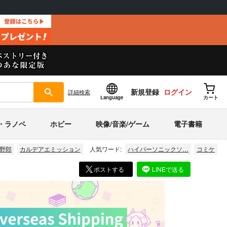
新規登録
ログイン
詳細
検索
Language
カート
・ラノベ
ホビー
映像/音楽/ゲーム
電子書籍
野郎
カルデアエミッション
人気ワード:
ハイパーソニックソ…
コミケ
ポストする
LINEで送る