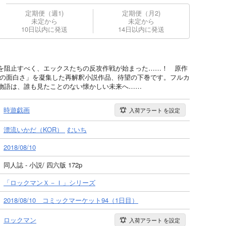
定期便（週1)
定期便（月2)
未定から
未定から
10日以内に発送
14日以内に発送
を阻止すべく、エックスたちの反攻作戦が始まった……！ 原作
ての面白さ」を凝集した再解釈小説作品、待望の下巻です。フルカ
物語は、誰も見たことのない懐かしい未来へ……
時遊戯画
入荷アラート
を設定
漂流いかだ（KOR）
むいち
2018/08/10
同人誌 - 小説/ 四六版 172p
「ロックマンＸ－Ｉ」シリーズ
2018/08/10 コミックマーケット94（1日目）
ロックマン
入荷アラート
を設定