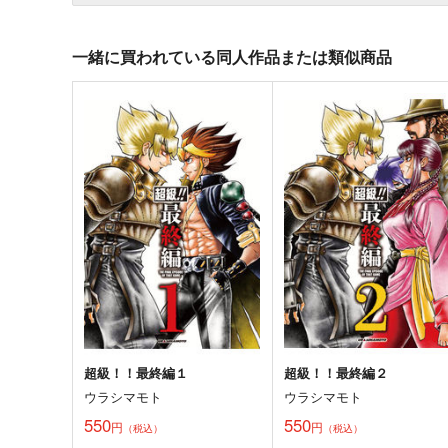
一緒に買われている同人作品または類似商品
超級！！最終編１
超級！！最終編２
ウラシマモト
ウラシマモト
550
550
円
円
（税込）
（税込）