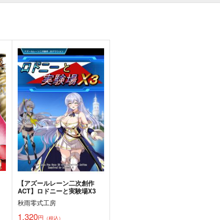
【アズールレーン二次創作
ACT】ロドニーと実験場X3
秋雨零式工房
1,320
円
（税込）