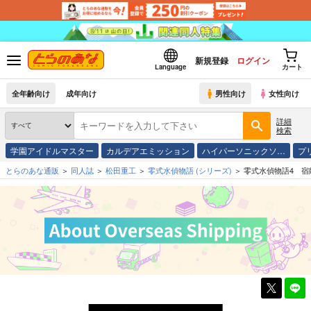
新規登録
ログイン
Language
カート
全年齢向け
成年向け
男性向け
女性向け
詳細
検索
学園アイドルマスター
カルデアエミッション
ハイパーソニックソ…
プ
とらのあな通販
同人誌
松田重工
零式水偵物語
(シリーズ)
零式水偵物語4 宿