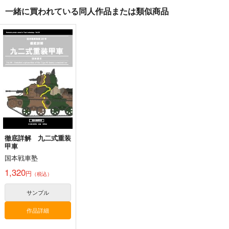
一緒に買われている同人作品または類似商品
コミケ童話の裏話総集
黒白のアヴェスター 4
黒白のアヴェスター 2
編4
神座万象・第十四機
神座万象・第十四機
おのでら総本舗
関
関
1,540
円
3,144
（税込）
2,178
円
専売
円
専売
（税込）
（税込）
オリジナル
メロス
オリジナル
オリジナル
サンプル
サンプル
サンプル
カート
カート
カート
徹底詳解 九二式重装
甲車
国本戦車塾
1,320
円
（税込）
サンプル
作品詳細