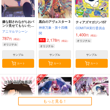
嫌な顔されながらおパ
黒白のアヴェスター 3
ティアズマガジン157
ンツ見せてもらいたい
神座万象・第十四機
COMITIA実行委員会
本14
アニマルマシーン
関
1,400
円
（税込）
787
円
2,178
（税込）
円
専売
オリジナル
（税込）
オリジナル
オリジナル
サンプル
サンプル
サンプル
カート
カート
カート
もっと見る！