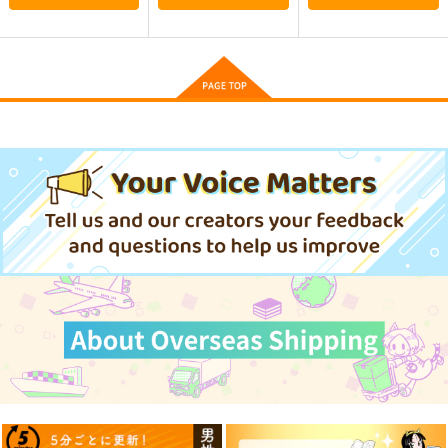
まぐ太ノート16冊
通勤道中であの娘がぱ
≪新刊発売記念
目 The Bunny's Tail
んつを見せてくる本
≫【B5アクリルボー
2
13
ド】艶娘幻夢譚
C-ARTS
嘘つき屋
T2 ART WORKS
1,430
662
4,400
円
円
円
専売
（税込）
（税込）
（税込）
オリジナル
オリジナル
オリジナル
サンプル
サンプル
サンプル
カート
カート
カート