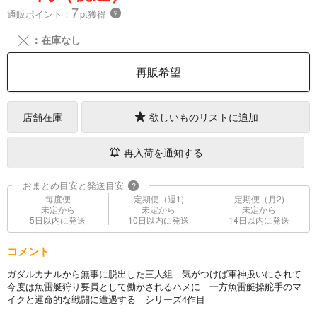
7
通販ポイント：
pt獲得
？
╳
：在庫なし
再販希望
店舗在庫
欲しいものリストに追加
再入荷を通知する
おまとめ目安と発送目安
?
毎度便
定期便（週1)
定期便（月2)
未定から
未定から
未定から
5日以内に発送
10日以内に発送
14日以内に発送
コメント
ガダルカナルから無事に脱出した三人組 気がつけば軍神扱いにされて
今度は魚雷艇狩り要員として働かされるハメに 一方魚雷艇操舵手のマ
イクと運命的な戦闘に遭遇する シリーズ4作目