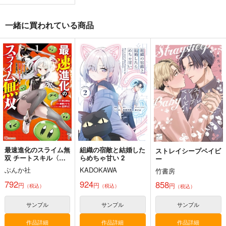
一緒に買われている商品
黒白のアヴェスター 1
Fresh＆Smooth
FETISH ACADEMY
神座万象・第十四機
ロイヤルマウンテン
ロイヤルマウンテン
関
770
770
円
円
（税込）
（税込）
2,178
円
オリジナル
専売
オリジナル
（税込）
青山 澄香
青山 澄香
オリジナル
白峰 莉花
白峰 莉花
サンプル
サンプル
サンプル
メレ・レタナグア
メレ・レタナグア
カート
カート
カート
最速進化のスライム無
組織の宿敵と結婚した
ストレイシープベイビ
双 チートスキル〈ス
らめちゃ甘い 2
ー
ライム〉により100倍
ぶんか社
KADOKAWA
竹書房
速でレベルアップして
世界最強に 1
792
924
858
円
円
円
（税込）
（税込）
（税込）
サンプル
サンプル
サンプル
作品詳細
作品詳細
作品詳細