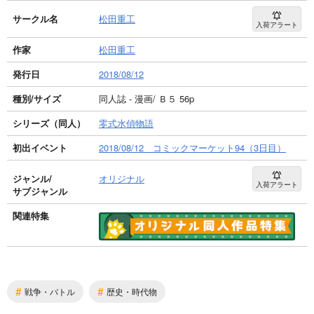
サークル名
松田重工
入荷アラート
作家
松田重工
発行日
2018/08/12
種別/サイズ
同人誌 - 漫画/ Ｂ５ 56p
シリーズ（同人）
零式水偵物語
初出イベント
2018/08/12 コミックマーケット94（3日目）
ジャンル/
オリジナル
入荷アラート
サブジャンル
関連特集
#
#
戦争・バトル
歴史・時代物