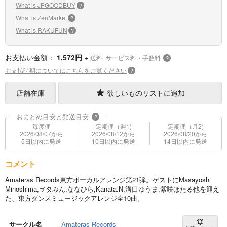
What is JPGOODBUY
?
What is ZenMarket
?
What is RAKUFUN
?
お支払い金額：
1,572円
+
送料+サービス料・手数料
?
お支払時期についてはこちらをご覧ください
?
店舗在庫
欲しいものリストに追加
おまとめ目安と発送目安
?
毎度便
定期便（週1)
定期便（月2)
2026/08/07から
2026/08/12から
2026/08/20から
5日以内に発送
10日以内に発送
14日以内に発送
コメント
Amateras Records東方ボーカルアレンジ第21弾。ゲストにMasayoshi
Minoshima,ヲタみん,ななひら,Kanata.N,溝口ゆうま,紫咲ほたる他を迎え
た、東方ダンスミュージックアレンジ全10曲。
サークル名
Amateras Records