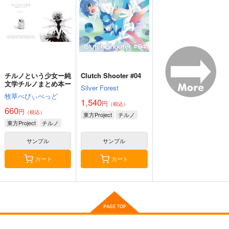
770
1,430
1,572
円
円
円
（税込）
（税込）
（税込）
チルノ
橙
サンプル
サンプル
サンプル
作品詳細
作品詳細
作品詳細
チルノという少女ー純
Clutch Shooter #04
文学チルノまとめ本ー
Silver Forest
牧草べびぃべっど
1,540
円
（税込）
660
円
（税込）
東方Project
チルノ
東方Project
チルノ
サンプル
サンプル
カート
カート
ご用心
御伽噺のカラクリは、
DOLLY MIXTURES
オタギイン
幽閉サテライト
Meme in Wonderland.
880
770
1,222
円
円
円
（税込）
（税込）
（税込）
藤原妹紅