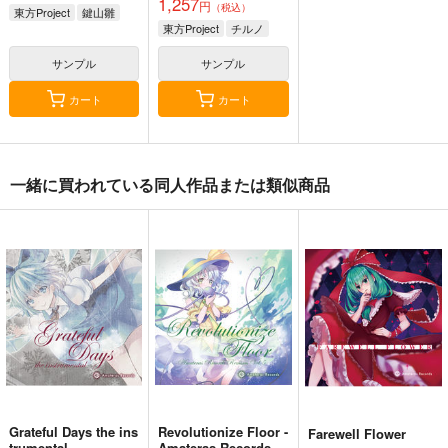
1,257
円
（税込）
東方Project
鍵山雛
東方Project
チルノ
サンプル
サンプル
カート
カート
東方剛欲異聞～水没し
東方紅魔郷～
Clutch Shooter #05
一緒に買われている同人作品または類似商品
た沈愁地獄
the Embodiment of
Silver Forest
Scarlet Devil～
黄昏フロンティア
上海アリス幻樂団
1,430
円
（税込）
2,200
1,100
円
円
（税込）
（税込）
東方Project
東方Project
東方Project
十六夜 咲夜
サンプル
サンプル
サンプル
カート
カート
カート
Grateful Days the ins
Revolutionize Floor -
Farewell Flower
trumental
Amateras Records R