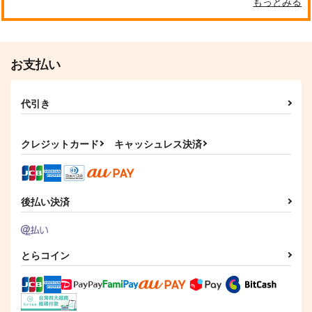
もっとみる
お支払い
代引き
クレジットカード
キャッシュレス決済
魂の語りに導かれて
draft4
STARSHIP'S TOY BO
X!
幽閉サテライト
スタジオdraft
djgenki.net
後払い決済
1,564
1,284
円
円
（税込）
（税込）
1,980
円
（税込）
サンプル
サンプル
サンプル
とらコイン
作品詳細
作品詳細
作品詳細