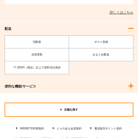
詳しくはこちら
配送
宅配便
ポスト投函
店頭受取
おまとめ配送
Reflection of
懐色坂
11,000円（税込）以上で送料当社負担
Alkanet & dj
Bad Fennec Records
genki.net
2,200
円
（税込）
1,980
便利な機能/サービス
円
（税込）
サンプル
サンプル
作品詳細
作品詳細
店舗を探す
WEBSITE利用規約
とらのあな会員規約
通信販売ポイント規約