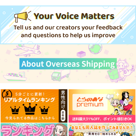
サンプル
サンプル
サンプル
作品詳細
作品詳細
作品詳細
東方インストEDM8
幻想クライシス
絵空事でいいから。
Spacelectro
IRON ATTACK！
少女フラクタル
1,572
1,320
1,572
円
円
円
（税込）
（税込）
（税込）
レミリア・スカーレット
サンプル
サンプル
サンプル