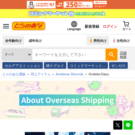
新規登録
ログイン
Language
カート
全年齢向け
成年向け
男性向け
女性向け
詳細
検索
カルデアエミッション
賭ケグルイ
コミックマーケット…
ゼンゼロ
とらのあな通販
同人アイテム
Amateras Records
Grateful Days