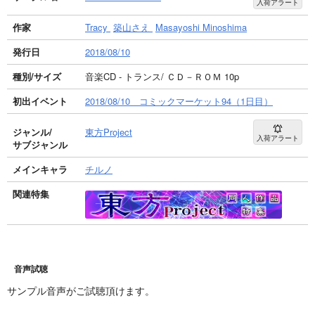
入荷アラート
作家
Tracy
築山さえ
Masayoshi Minoshima
発行日
2018/08/10
種別/サイズ
音楽CD - トランス/ ＣＤ－ＲＯＭ 10p
初出イベント
2018/08/10 コミックマーケット94（1日目）
ジャンル/
東方Project
入荷アラート
サブジャンル
メインキャラ
チルノ
関連特集
音声試聴
サンプル音声がご試聴頂けます。