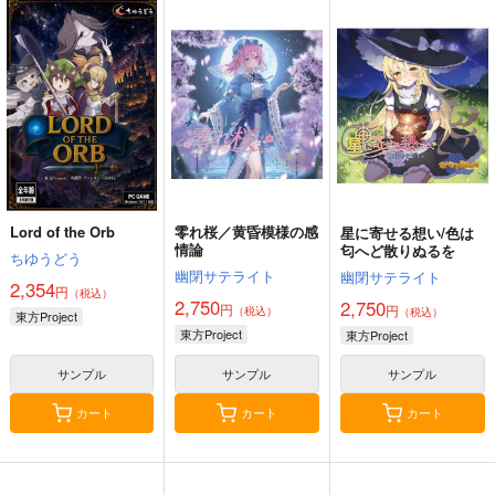
Lord of the Orb
零れ桜／黄昏模様の感
星に寄せる想い/色は
情論
匂へど散りぬるを
ちゆうどう
幽閉サテライト
幽閉サテライト
2,354
円
（税込）
2,750
2,750
円
円
（税込）
（税込）
東方Project
東方Project
東方Project
サンプル
サンプル
サンプル
カート
カート
カート