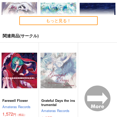
もっと見る！
関連商品(サークル)
始まりの雨
東方錦上
寂光寂
京 ～ Fossilized Won
滅 ～ The Truth of th
幽閉サテライト
ders.
e Cessation of Dukkh
上海アリス幻樂団
Demetori
a
2,200
円
（税込）
1,760
1,320
円
円
（税込）
（税込）
東方Project
東方Project
東方Project
博麗霊夢
サンプル
サンプル
サンプル
カート
カート
カート
Farewell Flower
Grateful Days the ins
trumental
Amateras Records
Amateras Records
1,572
円
（税込）