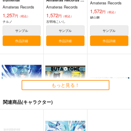
Amateras Records
emixes Vol.5-
Amateras Records
Amateras Records
1,572
円
（税込）
1,257
1,572
円
円
（税込）
（税込）
鍵山雛
チルノ
古明地こいし
サンプル
サンプル
サンプル
作品詳細
作品詳細
作品詳細
必然のカタストロフィ
／Magical-マジカル-
少女フラクタル
2,750
円
（税込）
東方Project
もっと見る！
サンプル
カート
関連商品(キャラクター)
秘密のソルベ
東方猫鍵盤16
玉響咲いた背後の永久
少女フラクタル
豚乙女
幽閉サテライト