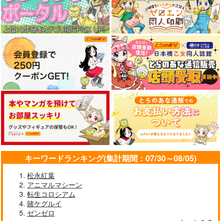
作品詳細
作品詳細
作品詳細
綴れぬ森の少女
魔法が生まれた日
必然のカタストロフィ
／Magical-マジカル-
幽閉サテライト
幽閉サテライト
キーワードランキング(集計期間：07/30～08/05)
少女フラクタル
843
843
円
円
（税込）
（税込）
2,750
円
松永紅葉
（税込）
アニマルマシーン
サンプル
サンプル
サンプル
転生コロシアム
賭ケグルイ
作品詳細
作品詳細
作品詳細
ゼンゼロ