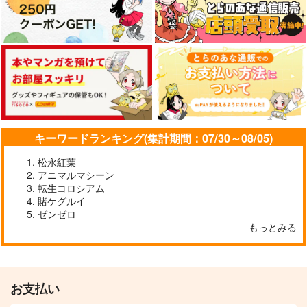
キーワードランキング(集計期間：07/30～08/05)
松永紅葉
アニマルマシーン
転生コロシアム
賭ケグルイ
ゼンゼロ
もっとみる
お支払い