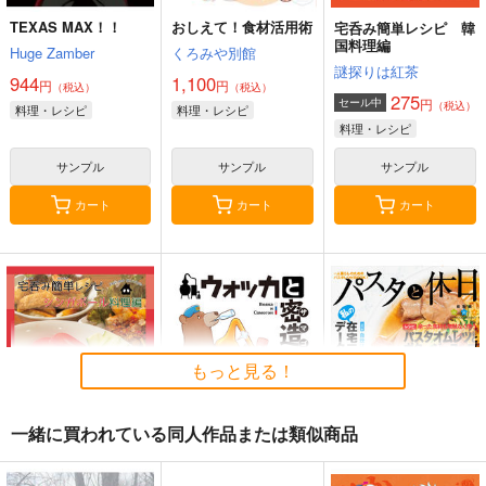
TEXAS MAX！！
おしえて！食材活用術
宅呑み簡単レシピ 韓
国料理編
Huge Zamber
くろみや別館
謎探りは紅茶
944
1,100
円
円
（税込）
（税込）
275
円
セール中
（税込）
料理・レシピ
料理・レシピ
料理・レシピ
サンプル
サンプル
サンプル
カート
カート
カート
もっと見る！
一緒に買われている同人作品または類似商品