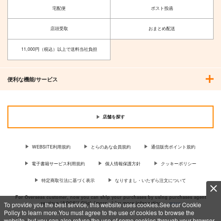
宅配便
ポスト投函
店頭受取
おまとめ配送
11,000円（税込）以上で送料当社負担
便利な機能/サービス
店舗を探す
WEBSITE利用規約
とらのあな会員規約
通信販売ポイント規約
電子書籍サービス利用規約
個人情報保護方針
クッキーポリシー
特定商取引法に基づく表示
なりすまし・いたずら注文について
For Overseas customer, now you can ship your purchases by using purchases agent
services “AOCS”! Click {more…} for more information …
more
To provide you the best service, this website uses cookies.See our Cookie
Policy to learn more.You must agree to the use of cookies to browse the
website, but you can also refuse the use of some cookies through your browser