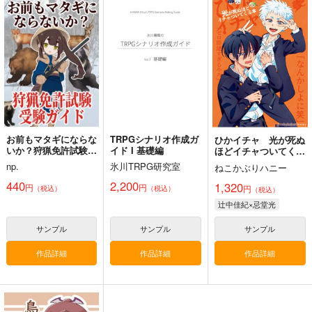
宅呑み簡単レシピシン
ウォッカと密造酒（サ
パスタと休日 総集
ガポール料理編
マゴン）
編 vol.19+20+α
謎探りは紅茶
pk510
Sayu STUDIO
1,045
1,590
円
セール中
円
（税込）
（税込）
275
円
料理・レシピ
料理・レシピ
（税込）
料理・レシピ
サンプル
サンプル
サンプル
カート
カート
カート
お前もマタギにならな
TRPGシナリオ作成ガ
ひかイチャ 光が死ぬ
いか？狩猟免許試験受
イド I 基礎編
ほどイチャついてくる
験ガイド
本
np.
氷川TRPG研究室
ねこかぶりハニー
440
2,200
1,320
円
円
円
（税込）
（税込）
（税込）
辻中佳紀×忌堂光
サンプル
サンプル
サンプル
作品詳細
作品詳細
作品詳細