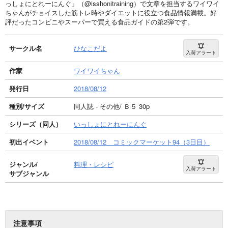
っしょにとれーにんぐ」（@isshonitraining）で文章を担当するワイワイ
ちゃんがチョイスした筋トレ時やダイエットに役立つ食品情報満載。好
評だったコンビニやスーパーで買える食品ガイドの第2弾です。
サークル名
ひなこだよ
入荷アラート
作家
ワイワイちゃん
発行日
2018/08/12
種別/サイズ
同人誌 - その他/ Ｂ５ 30p
シリーズ（同人）
いっしょにとれーにんぐ
初出イベント
2018/08/12 コミックマーケット94（3日目）
ジャンル/
料理・レシピ
入荷アラート
サブジャンル
注意事項