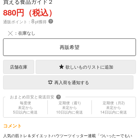
買える食品ガイド２
880円（税込）
8
通販ポイント：
pt獲得
？
╳
：在庫なし
再販希望
店舗在庫
欲しいものリストに追加
再入荷を通知する
おまとめ目安と発送目安
?
毎度便
定期便（週1)
定期便（月2)
未定から
未定から
未定から
5日以内に発送
10日以内に発送
14日以内に発送
コメント
人気の筋トレ＆ダイエットハウツーツイッター連載「ついったーでもい