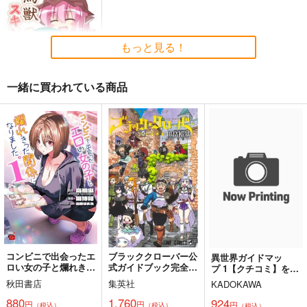
A380全クラス搭乗記
至高の月見アドベンチ
究極の月見アドベンチ
ャー
ャー
RED RIBBON
松浦リッチ研究所
松浦リッチ研究所
REVENGER
もっと見る！
1,800
1,800
円
円
898
（税込）
（税込）
円
（税込）
料理・レシピ
料理・レシピ
旅行・ルポ作品
A380
一緒に買われている商品
サンプル
サンプル
サンプル
鳥獣スキンシップ
カート
カート
カート
ついらくげんば
550
円
（税込）
ミスティア・ローレライ
サンプル
作品詳細
コンビニで出会ったエ
ブラッククローバー公
異世界ガイドマッ
ロい女の子と爛れきっ
式ガイドブック完全魔
プ 1【クチコミ】を頼
た関係になりまし
導書
りに悠々自適な異世界
秋田書店
集英社
KADOKAWA
た。 1
旅行スローライフを満
喫します
880
1,760
924
円
円
円
（税込）
（税込）
（税込）