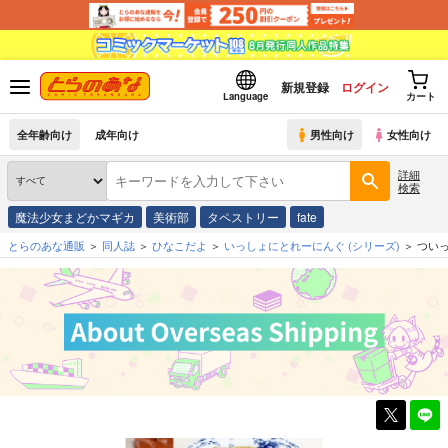
新規登録
ログイン
Language
カート
全年齢向け
成年向け
男性向け
女性向け
詳細
検索
魔法少女まどかマギカ
美術部
タペストリー
fate
とらのあな通販
同人誌
ひなこだよ
いっしょにとれーにんぐ
(シリーズ)
つい