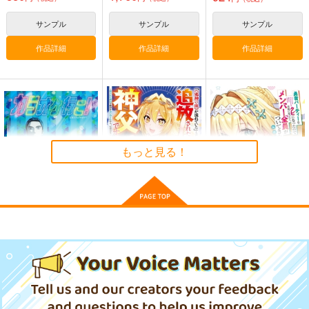
サンプル
サンプル
サンプル
作品詳細
作品詳細
作品詳細
もっと見る！
カラオケ行こ!公式ビ
「《邪神の血》が流れ
勇者パーティーをクビ
ジュアルガイド
ている」と言われ、神
になったので故郷に帰
聖教会を追放された神
ったら、メンバー全員
KADOKAWA
ぶんか社
KADOKAWA
父です。 理不尽な理
がついてきたんだが 2
由で教会を追い出され
2,640
858
924
円
円
円
（税込）
（税込）
（税込）
たら、信仰対象の女神
様も一緒についてきち
サンプル
サンプル
サンプル