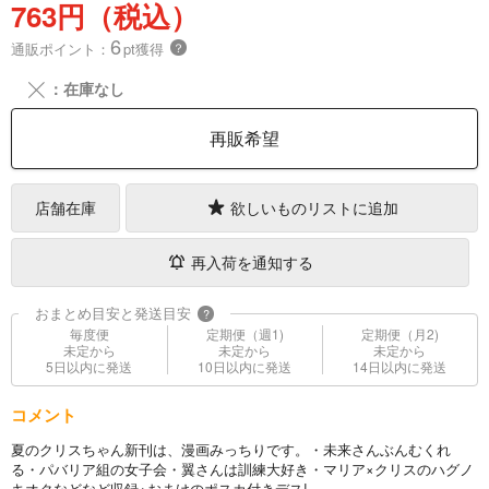
763円（税込）
6
通販ポイント：
pt獲得
？
╳
：在庫なし
再販希望
店舗在庫
欲しいものリストに追加
再入荷を通知する
おまとめ目安と発送目安
?
毎度便
定期便（週1)
定期便（月2)
未定から
未定から
未定から
5日以内に発送
10日以内に発送
14日以内に発送
コメント
夏のクリスちゃん新刊は、漫画みっちりです。・未来さんぶんむくれ
る・パバリア組の女子会・翼さんは訓練大好き・マリア×クリスのハグノ
キオクなどなど収録+おまけのポスカ付きデス!