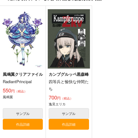
風鳴翼クリアファイル
カンプグルッペ黒森峰
RadiantPrincipal
四等兵と愉快な仲間た
ち
550
円
（税込）
700
風鳴翼
円
（税込）
逸見エリカ
サンプル
サンプル
作品詳細
作品詳細