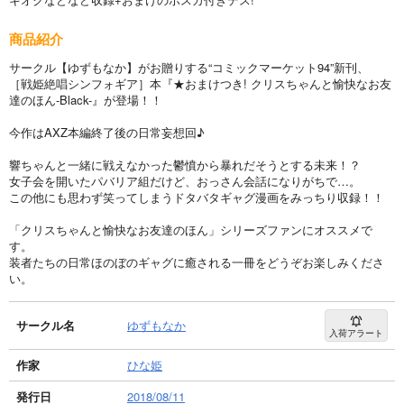
商品紹介
サークル【ゆずもなか】がお贈りする“コミックマーケット94”新刊、
［戦姫絶唱シンフォギア］本『★おまけつき! クリスちゃんと愉快なお友
達のほん-Black-』が登場！！
今作はAXZ本編終了後の日常妄想回♪
響ちゃんと一緒に戦えなかった鬱憤から暴れだそうとする未来！？
女子会を開いたパバリア組だけど、おっさん会話になりがちで…。
この他にも思わず笑ってしまうドタバタギャグ漫画をみっちり収録！！
「クリスちゃんと愉快なお友達のほん」シリーズファンにオススメで
す。
装者たちの日常ほのぼのギャグに癒される一冊をどうぞお楽しみくださ
い。
サークル名
ゆずもなか
入荷アラート
作家
ひな姫
発行日
2018/08/11