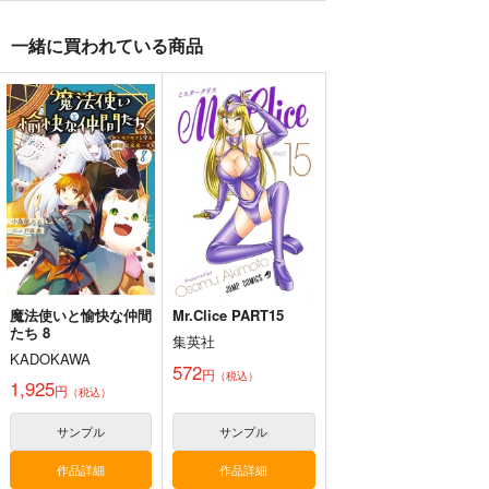
一緒に買われている商品
魔法使いと愉快な仲間
Mr.Clice PART15
たち 8
集英社
KADOKAWA
572
円
（税込）
1,925
円
（税込）
サンプル
サンプル
作品詳細
作品詳細