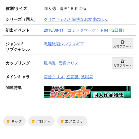
種別/サイズ
同人誌 - 漫画/ Ｂ５ 24p
シリーズ（同人）
クリスちゃんと愉快なお友達のほん
初出イベント
2018/08/11 コミックマーケット94（2日目）
ジャンル/
戦姫絶唱シンフォギア
入荷アラート
サブジャンル
カップリング
風鳴翼×雪音クリス
入荷アラート
メインキャラ
雪音クリス
立花響
風鳴翼
関連特集
#
#
#
ギャグ
パロディ
エアコミケ