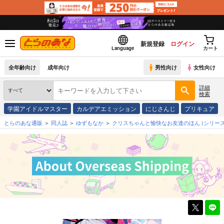
新規登録
ログイン
Language
カート
全年齢向け
成年向け
男性向け
女性向け
詳細
検索
学園アイドルマスター
カルデアエミッション
にじさんじ
プリキュア
とらのあな通販
同人誌
ゆずもなか
クリスちゃんと愉快なお友達のほん
(シリーズ