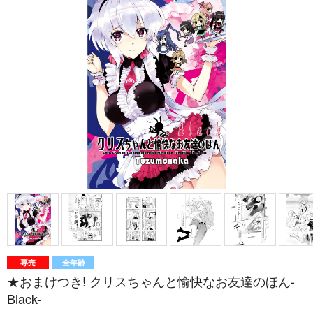
専売
全年齢
★おまけつき! クリスちゃんと愉快なお友達のほん-
Black-