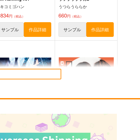
タキコミゴハン
うつらうららか
,834
660
円
円
（税込）
（税込）
サンプル
作品詳細
サンプル
作品詳細
rateful Days
Reflection of
materas Records
Alkanet & dj genki.net