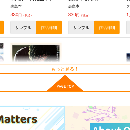
裏島本
裏島本
330
330
1
円
円
（税込）
（税込）
サンプル
作品詳細
サンプル
作品詳細
もっと見る！
トリプルックバック
draft4
G
ウラシマモト
スタジオdraft
A