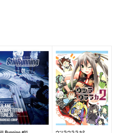
ill Running #01
ウツラウララカ2