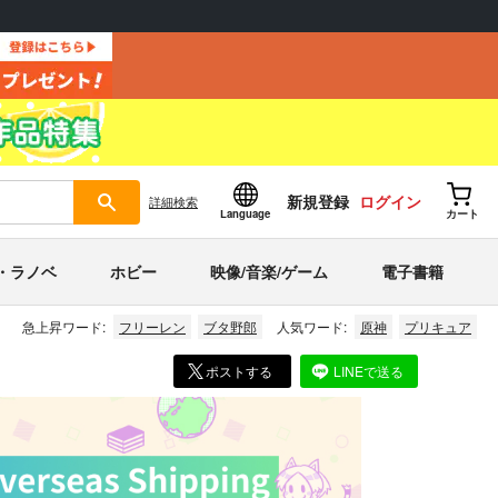
新規登録
ログイン
詳細
検索
Language
カート
・ラノベ
ホビー
映像/音楽/ゲーム
電子書籍
急上昇ワード:
フリーレン
ブタ野郎
人気ワード:
原神
プリキュア
ポストする
LINEで送る