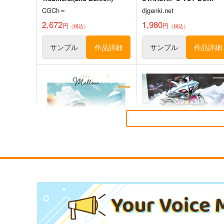
CGCh＝
djgenki.net
2,672
1,980
円
円
（税込）
（税込）
サンプル
作品詳細
サンプル
作品詳細
Mellow
ナナーシャ
HitenKei
ウラシマモト