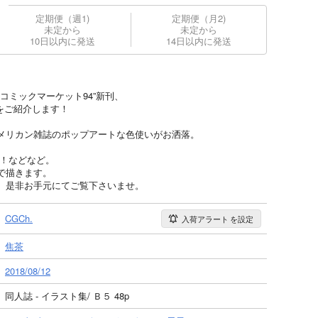
定期便（週1)
定期便（月2)
未定から
未定から
10日以内に発送
14日以内に発送
コミックマーケット94”新刊、
をご紹介します！
メリカン雑誌のポップアートな色使いがお洒落。
ツ！などなど。
で描きます。
、是非お手元にてご覧下さいませ。
CGCh.
入荷アラート
を設定
焦茶
2018/08/12
同人誌 - イラスト集/ Ｂ５ 48p