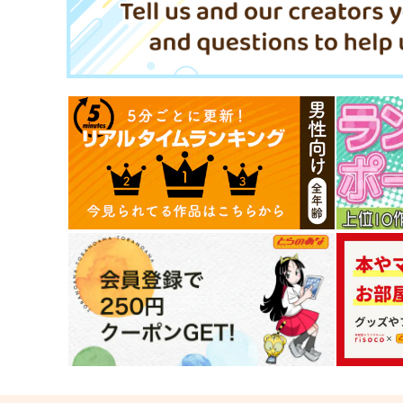
770
550
円
円
（税込）
（税込）
サンプル
作品詳細
サンプル
作品詳細
マハトマにおまかせ！
懐色坂
うつらうららか
Bad Fennec Records