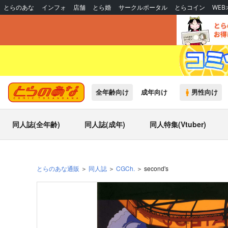
とらのあな
インフォ
店舗
とら婚
サークルポータル
とらコイン
WE
全年齢向け
成年向け
男性向け
同人誌(全年齢)
同人誌(成年)
同人特集(Vtuber)
とらのあな通販
同人誌
CGCh.
second's