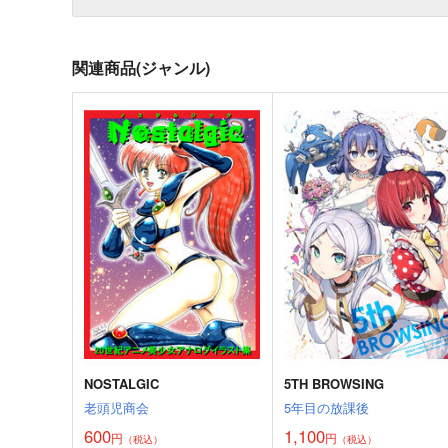
関連商品(ジャンル)
NOSTALGIC
5TH BROWSING
老頭児商会
5年目の放課後
600
1,100
円
円
（税込）
（税込）