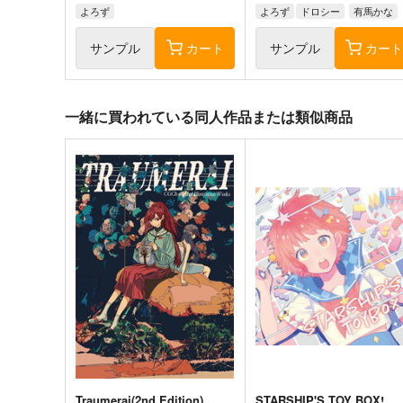
よろず
よろず
ドロシー
有馬かな
サンプル
カート
サンプル
カー
一緒に買われている同人作品または類似商品
Traumerai(2nd Edition)
STARSHIP'S TOY BOX!