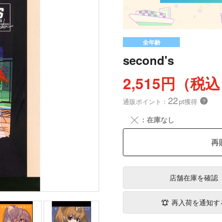
全年齢
second's
2,515円（税
22
通販ポイント：
pt獲得
？
╳
：在庫なし
再
店舗在庫
を確認
再入荷を通知す