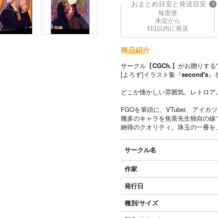
おまとめ目安と発送目安
?
毎度便
未定から
5日以内に発送
商品紹介
サークル【
CGCh.
】がお贈りする”
[よろず]イラスト集『
second's
』
どこか懐かしい雰囲気。レトロア
FGOを筆頭に、VTuber、アイカ
幾多のキャラを焦茶先生独自の線
納得のクオリティ。珠玉の一冊を
サークル名
作家
発行日
種別/サイズ