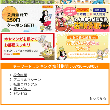
作品詳細
作品詳細
作品詳細
キーワードランキング(集計期間：07/30～08/05)
【クリエイティアイラ
【クリエイティアイラ
【クリエイティアイラ
スト展】クリアファイ
スト展】クリアファイ
スト展】クリアファイ
松永紅葉
ルセット 池上幸輝
ルセット 甘城なつき
ルセット asato
クリエイティア
クリエイティア
クリエイティア
アニマルマシーン
転生コロシアム
660
660
660
円
円
円
（税込）
（税込）
（税込）
賭ケグルイ
ゼンゼロ
サンプル
サンプル
サンプル
もっとみる
作品詳細
作品詳細
作品詳細