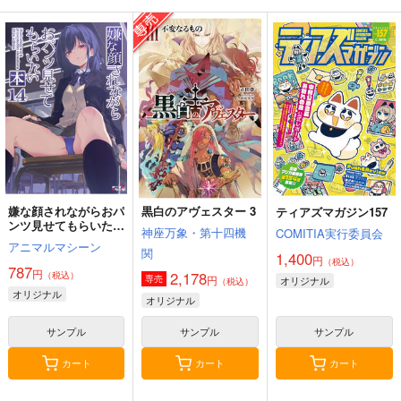
嫌な顔されながらおパ
黒白のアヴェスター 3
ティアズマガジン157
ンツ見せてもらいたい
神座万象・第十四機
COMITIA実行委員会
本14
アニマルマシーン
関
1,400
円
（税込）
787
円
2,178
（税込）
円
専売
オリジナル
（税込）
オリジナル
オリジナル
サンプル
サンプル
サンプル
カート
カート
カート