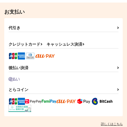
お支払い
代引き
クレジットカード
キャッシュレス決済
後払い決済
澱 -よどめき-
シンクロ6
イマジナリア
かんづめ
森羅万象
森羅万象
880
2,357
3,300
円
円
円
（税込）
（税込）
（税込）
とらコイン
Speciale
フランドール・スカーレ
ット
サンプル
サンプル
サンプル
作品詳細
作品詳細
作品詳細
詳しくはこちら