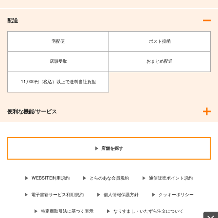
配送
宅配便
ポスト投函
店頭受取
おまとめ配送
11,000円（税込）以上で送料当社負担
風鳴翼クリアファイル
東方Projectクリアフ
ァイル藍
便利な機能/サービス
RadiantPrincipal
Przm Star
550
円
（税込）
330
円
（税込）
風鳴翼
八雲藍
店舗を探す
サンプル
サンプル
WEBSITE利用規約
とらのあな会員規約
通信販売ポイント規約
作品詳細
作品詳細
電子書籍サービス利用規約
個人情報保護方針
クッキーポリシー
特定商取引法に基づく表示
なりすまし・いたずら注文について