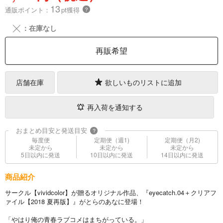
13
通販ポイント：
pt獲得
？
╳
：在庫なし
再販希望
店舗在庫
欲しいものリストに追加
再入荷を通知する
おまとめ目安と発送目安
?
毎度便
定期便（週1)
定期便（月2)
未定から
未定から
未定から
5日以内に発送
10日以内に発送
14日以内に発送
商品紹介
サークル【vividcolor】が贈るオリジナル作品、『eyecatch.04＋クリアフ
ァイル【2018 夏再版】』がとらのあなに登場！
「やはり俺の青春ラブコメはまちがっている。」