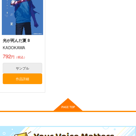
660
660
660
円
円
円
（税込）
（税込）
（税込）
サンプル
サンプル
サンプル
作品詳細
作品詳細
作品詳細
光が死んだ夏 8
KADOKAWA
792
円
（税込）
黒白のアヴェスター 1
ぽに子の食レポごはん
≪新刊発売記念
図鑑3
≫【B5アクリルボー
サンプル
神座万象・第十四機
ド】艶娘幻夢譚
なぐもカレー部
T2 ART WORKS
関
作品詳細
2,200
4,400
円
円
専売
2,178
（税込）
（税込）
円
専売
（税込）
オリジナル
オリジナル
オリジナル
サンプル
サンプル
サンプル
【クリエイティアイラ
【クリエイティアイラ
【クリエイティアイラ
スト展】クリアファイ
スト展】クリアファイ
スト展】クリアファイ
カート
カート
カート
ルセット pupps
ルセット 花咲方茶
ルセット so品
クリエイティア
クリエイティア
クリエイティア
660
660
660
円
円
円
（税込）
（税込）
（税込）