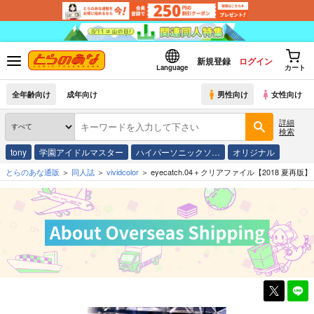
新規登録
ログイン
Language
カート
全年齢向け
成年向け
男性向け
女性向け
詳細
検索
tony
学園アイドルマスター
ハイパーソニックソ…
オリジナル
とらのあな通販
同人誌
vividcolor
eyecatch.04＋クリアファイル【2018 夏再版】