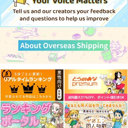
サンプル
サンプル
サンプル
作品詳細
作品詳細
作品詳細
競売でマンションを買
壁配置の話２
通勤道中であの娘がぱ
った話。３
んつを見せてくる本13
さくら研究室
さくら研究室
嘘つき屋
550
円
（税込）
550
662
円
円
（税込）
（税込）
オリジナル
作者
オリジナル
作者
オリジナル
パイセン
パイセン
【クリエイティアイラ
【クリエイティアイラ
【クリエイティアイラ
スト展】クリアファイ
スト展】クリアファイ
スト展】クリアファイ
サンプル
サンプル
サンプル
ルセット サイトー
ルセット ぐらんで
ルセット 加川壱互
クリエイティア
クリエイティア
クリエイティア
カート
カート
カート
660
660
660
円
円
円
（税込）
（税込）
（税込）
サンプル
サンプル
サンプル