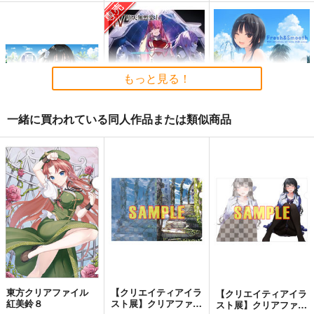
もっと見る！
一緒に買われている同人作品または類似商品
夏色しずく
黒白のアヴェスター 4
Fresh＆Smooth
5年目の放課後
神座万象・第十四機
ロイヤルマウンテン
関
899
770
円
円
（税込）
（税込）
3,144
オリジナル
しずく
円
専売
オリジナル
（税込）
青山 澄香
オリジナル
白峰 莉花
サンプル
サンプル
サンプル
メレ・レタナグア
カート
カート
カート
東方クリアファイル
【クリエイティアイラ
【クリエイティアイラ
紅美鈴８
スト展】クリアファイ
スト展】クリアファイ