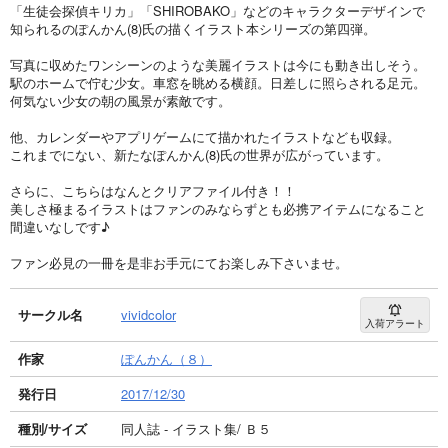
「生徒会探偵キリカ」「SHIROBAKO」などのキャラクターデザインで
知られるのぽんかん(8)氏の描くイラスト本シリーズの第四弾。
写真に収めたワンシーンのような美麗イラストは今にも動き出しそう。
駅のホームで佇む少女。車窓を眺める横顔。日差しに照らされる足元。
何気ない少女の朝の風景が素敵です。
他、カレンダーやアプリゲームにて描かれたイラストなども収録。
これまでにない、新たなぽんかん(8)氏の世界が広がっています。
さらに、こちらはなんとクリアファイル付き！！
美しさ極まるイラストはファンのみならずとも必携アイテムになること
間違いなしです♪
ファン必見の一冊を是非お手元にてお楽しみ下さいませ。
サークル名
vividcolor
入荷アラート
作家
ぽんかん（８）
発行日
2017/12/30
種別/サイズ
同人誌 - イラスト集/ Ｂ５