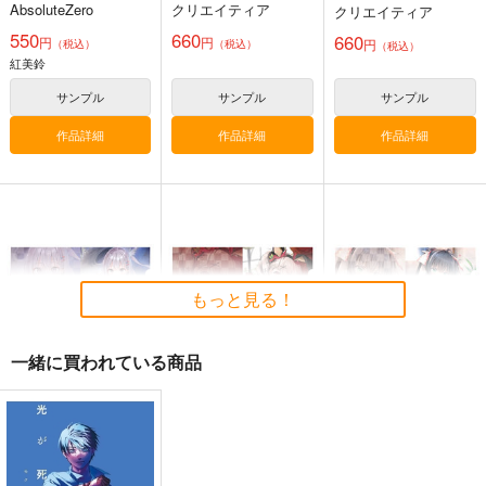
ルセット わいっしゅ
ルセット Re岳
AbsoluteZero
クリエイティア
クリエイティア
550
660
660
円
円
円
（税込）
（税込）
（税込）
紅美鈴
サンプル
サンプル
サンプル
作品詳細
作品詳細
作品詳細
コミケ童話の裏話総集
FETISH ACADEMY
黒白のアヴェスター 2
編4
ロイヤルマウンテン
神座万象・第十四機
おのでら総本舗
関
770
円
（税込）
もっと見る！
1,540
円
（税込）
2,178
オリジナル
円
専売
（税込）
オリジナル
メロス
青山 澄香
オリジナル
白峰 莉花
一緒に買われている商品
サンプル
サンプル
サンプル
メレ・レタナグア
カート
カート
カート
【クリエイティアイラ
【クリエイティアイラ
【クリエイティアイラ
スト展】クリアファイ
スト展】クリアファイ
スト展】クリアファイ
ルセット らんぐ
ルセット YuzuKi
ルセット maruma(ま
クリエイティア
クリエイティア
クリエイティア
るま)