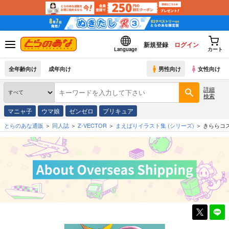
新規登録
ログイン
Language
カート
全年齢向け
成年向け
男性向け
女性向け
詳細
検索
マニャ子
ウマ娘
ゼンゼロ
プリキュア
とらのあな通販
同人誌
Z-VECTOR
まえばりイラスト集
(シリーズ)
きららコ