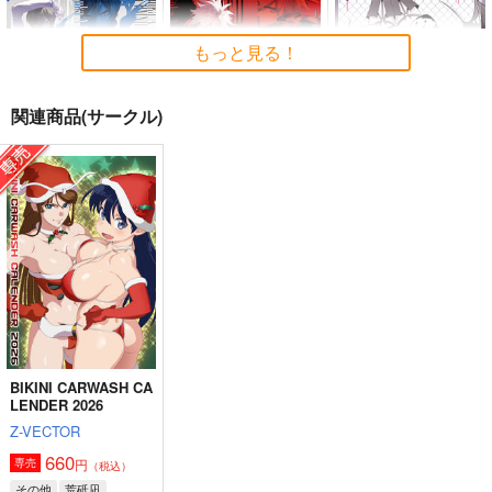
もっと見る！
関連商品(サークル)
BLUE nankaAkanjin
RED nankaAkanjino
悪縁
oOMNIBUS
OMNIBUS
ぽむ屋
ハイパーソニックソウ
ハイパーソニックソウ
770
円
（税込）
ル
ル
Fate/Grand Order
3,025
3,025
円
円
（税込）
（税込）
マシュ・キリエライト
Fate/Grand Order
Fate/Grand Order
リリス
アルジュナ
カルナ
カルナ
アルジュナ
サンプル
サンプル
サンプル
BIKINI CARWASH CA
カート
カート
カート
LENDER 2026
Z-VECTOR
660
円
専売
（税込）
その他
荒砥凪