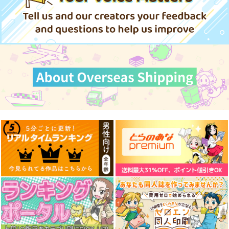
550
円
円
円
（税込）
（税込）
（税込）
サンプル
サンプル
サンプル
作品詳細
作品詳細
作品詳細
海嘯に永訣
火よ！星の光の瞬きよ
刑部姫 豪華客船へ行
く
Owen
Owen
んじゃめな本舗
787
5,500
円
円
（税込）
（税込）
605
円
（税込）
Fate/Grand Order
Fate/Grand Order
Fate/Grand Order
斎藤一
藤丸立香
巌窟王 エドモン・ダンテス
刑部姫
蘆屋道満
巌窟王 モンテ・クリスト
サンプル
サンプル
サンプル
藤丸立香
FGO Illustrations 11
ぐだ君のモテログ３
FGO Illustrations 9
ReDrop
PONZOOM
ReDrop
カート
カート
カート
1,320
1,210
1,210
円
円
円
（税込）
（税込）
（税込）
カーマ
カーマ
サンプル
サンプル
サンプル