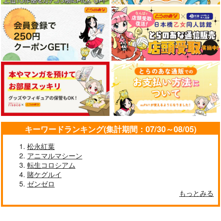
作品詳細
作品詳細
作品詳細
Fate Log Grand UNO
FGO/FAKE DUME
可愛い後輩に『先
FFICIAL FANBOOK
輩！』と呼ばれたい
TOKIMOOON
3 完全版
act on
はぽい処
495
円
（税込）
1,430
1,887
キーワードランキング(集計期間：07/30～08/05)
円
円
（税込）
（税込）
オー
Fate/Grand Order
Fate/Grand Order
ルキャラ
Fate/Grand Order
松永紅葉
超鋼奇動！アラハバ
ぐだ君のモテログ２
巌窟王ショッパー
岸波白野
マシュ・キリエライト
アニマルマシーン
キ！
ギルガメッシュ
PONZOOM
藤丸立香（♂・♀）
Owen
転生コロシアム
Owen
サンプル
サンプル
サンプル
フランケンシュタイン
1,320
賭ケグルイ
629
円
円
（税込）
（税込）
787
ゼンゼロ
円
（税込）
モルガン
カート
カート
カート
巌窟王 エドモン・ダンテ
ス
もっとみる
高杉晋作
サンプル
サンプル
サンプル