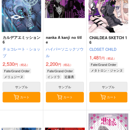
カルデアエミッション
nanka A kanji no titl
CHALDEA SKETCH 1
6
e
6
チョコレート・ショッ
ハイパーソニックソウ
CLOSET CHILD
プ
ル
1,481
円
（税込）
2,530
2,200
円
円
Fate/Grand Order
（税込）
（税込）
メタトロン・ジャンヌ
Fate/Grand Order
Fate/Grand Order
リリス
メリュジーヌ
インドラ
近藤勇
サンプル
サンプル
サンプル
カート
カート
カート