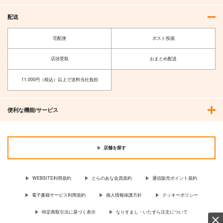
作品詳細
作品詳細
作品詳細
配送
宅配便
ポスト投函
店頭受取
おまとめ配送
11,000円（税込）以上で送料当社負担
便利な機能/サービス
多元妖精領域メリュジ
RAITAのFGO落書き
酒本。5.5
ーヌヴァース
本06
こいむし
店舗を探す
チョコレート・ショッ
絶対少女
787
円
（税込）
プ
1,309
円
（税込）
長尾景虎
WEBSITE利用規約
とらのあな会員規約
通信販売ポイント規約
1,210
円
（税込）
メリュジーヌ
電子書籍サービス利用規約
個人情報保護方針
クッキーポリシー
サンプル
サンプル
サンプル
特定商取引法に基づく表示
なりすまし・いたずら注文について