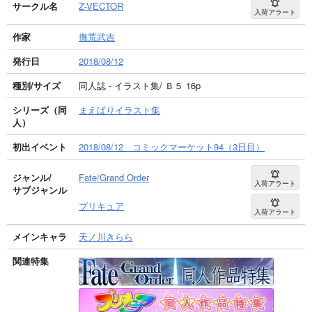
サークル名
Z-VECTOR
入荷アラート
作家
撫荒武吉
発行日
2018/08/12
種別/サイズ
同人誌 - イラスト集/ Ｂ５ 16p
シリーズ（同
まえばりイラスト集
人）
初出イベント
2018/08/12 コミックマーケット94（3日目）
ジャンル/
Fate/Grand Order
入荷アラート
サブジャンル
プリキュア
入荷アラート
メインキャラ
天ノ川きらら
関連特集