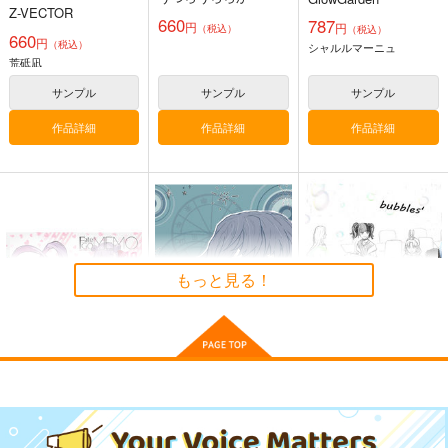
Z-VECTOR
660
787
円
円
（税込）
（税込）
660
円
（税込）
シャルルマーニュ
荒砥凪
サンプル
サンプル
サンプル
作品詳細
作品詳細
作品詳細
Fate/GOMEMO10
えふじいおう和風肖像
斎藤一の本2
画集参
ワダメモ
斎藤一の本を出すサー
800個入りタコ焼き
クル
785
円
（税込）
787
円
専売
（税込）
2,357
Fate/Grand Order
円
（税込）
Fate/Grand Order
もっと見る！
Fate/Grand Order
葛飾北斎
斎藤一
サンプル
サンプル
サンプル
カート
カート
カート
Fate/GOMEMO10
compass
bubbles'
ワダメモ
牛乳石鹸
牛乳石鹸
785
550