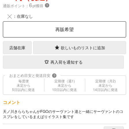
6
通販ポイント：
pt獲得
？
╳
：在庫なし
再販希望
店舗在庫
欲しいものリストに追加
再入荷を通知する
おまとめ目安と発送目安
?
毎度便
定期便（週1)
定期便（月2)
未定から
未定から
未定から
5日以内に発送
10日以内に発送
14日以内に発送
コメント
天ノ川きららちゃんがFGOのサーヴァント達と一緒にサーヴァントのコ
スプレをしているまえばりイラスト集です