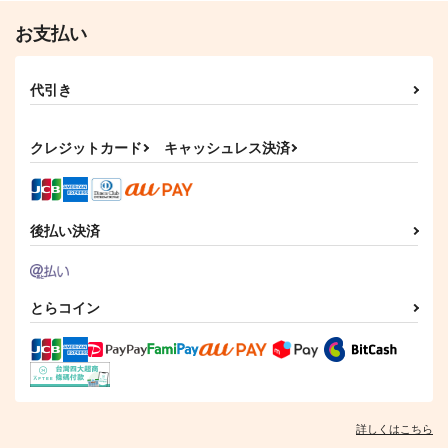
作品詳細
作品詳細
作品詳細
お支払い
代引き
クレジットカード
キャッシュレス決済
後払い決済
海嘯に永訣
カルデアエミッション
ブルーモーメント
6
Owen
Owen
とらコイン
チョコレート・ショッ
787
629
円
円
（税込）
（税込）
プ
斎藤一
斎藤一
2,530
円
（税込）
メリュジーヌ
サンプル
サンプル
サンプル
詳しくはこちら