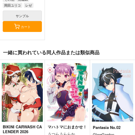
岡田ユリコ
レゼ
サンプル
カート
一緒に買われている同人作品または類似商品
人類最古と人類最後 I
FGO OEKAKI Rando
Fate/Grand Order ma
m5
terial XXI
壱番地
たけさと
TYPE-MOON
2,860
円
（税込）
1,320
2,200
円
円
（税込）
（税込）
Fate/Grand Order
Fate/Grand Order
Fate/Grand Order
ギルガメッシュ〔キャスター〕×ぐだ子
鈴鹿御前
サンプル
サンプル
サンプル
カート
カート
カート
BIKINI CARWASH CA
マハトマにおまかせ！
Pantasia No.02
LENDER 2026
うつらうららか
GlowGarden