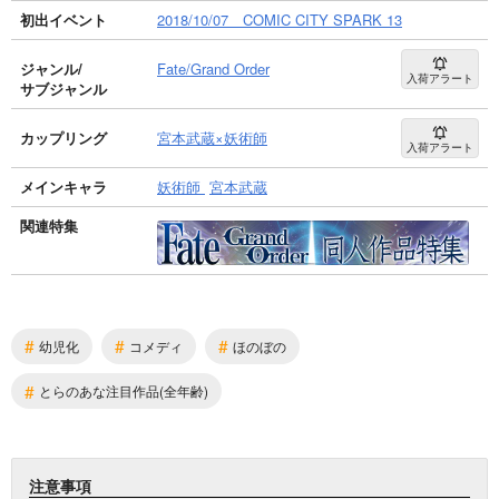
初出イベント
2018/10/07 COMIC CITY SPARK 13
ジャンル/
Fate/Grand Order
入荷アラート
サブジャンル
カップリング
宮本武蔵×妖術師
入荷アラート
メインキャラ
妖術師
宮本武蔵
関連特集
#
#
#
幼児化
コメディ
ほのぼの
#
とらのあな注目作品(全年齢)
注意事項