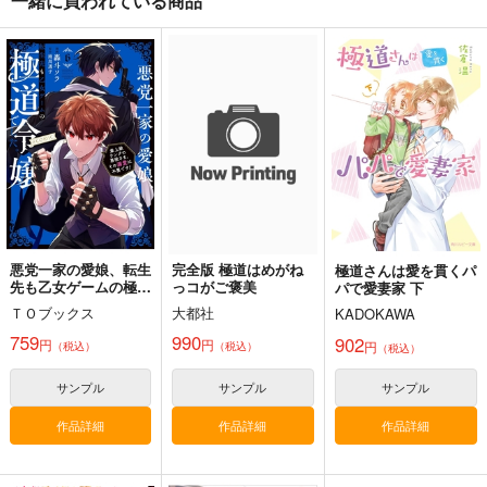
一緒に買われている商品
BLUE nankaAkanjin
RED nankaAkanjino
悪縁
oOMNIBUS
OMNIBUS
ぽむ屋
ハイパーソニックソウ
ハイパーソニックソウ
770
円
（税込）
ル
ル
Fate/Grand Order
3,025
3,025
円
円
（税込）
（税込）
マシュ・キリエライト
Fate/Grand Order
Fate/Grand Order
リリス
アルジュナ
カルナ
カルナ
アルジュナ
サンプル
サンプル
サンプル
悪党一家の愛娘、転生
完全版 極道はめがね
極道さんは愛を貫くパ
カート
カート
カート
先も乙女ゲームの極道
っコがご褒美
パで愛妻家 下
令嬢でした。～最上級
ＴＯブックス
大都社
KADOKAWA
ランクの悪役さま、そ
の溺愛は不要です!～
759
990
902
円
円
円
（税込）
（税込）
（税込）
@COMIC 第6巻
サンプル
サンプル
サンプル
作品詳細
作品詳細
作品詳細