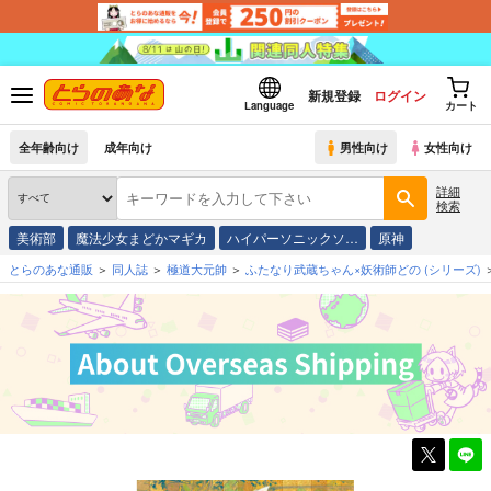
新規登録
ログイン
Language
カート
全年齢向け
成年向け
男性向け
女性向け
詳細
検索
美術部
魔法少女まどかマギカ
ハイパーソニックソ…
原神
とらのあな通販
同人誌
極道大元帥
ふたなり武蔵ちゃん×妖術師どの
(シリーズ)