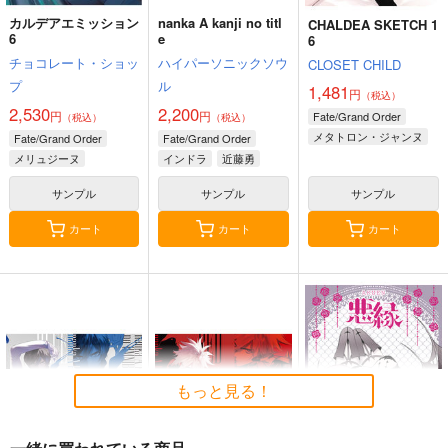
カルデアエミッション
nanka A kanji no titl
CHALDEA SKETCH 1
6
e
6
チョコレート・ショッ
ハイパーソニックソウ
CLOSET CHILD
プ
ル
1,481
円
（税込）
2,530
2,200
円
円
Fate/Grand Order
（税込）
（税込）
メタトロン・ジャンヌ
Fate/Grand Order
Fate/Grand Order
リリス
メリュジーヌ
インドラ
近藤勇
サンプル
サンプル
サンプル
カート
カート
カート
もっと見る！