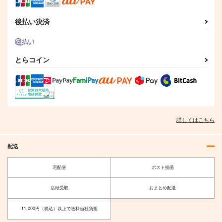
後払い決済
Fate Log Grand UNO
FGO/FAKE DUME
可愛い後輩に『先
FFICIAL FANBOOK
輩！』と呼ばれたい
TOKIMOOON
とらコイン
3 完全版
act on
はぽい処
495
円
（税込）
1,430
1,887
円
円
（税込）
（税込）
オー
Fate/Grand Order
Fate/Grand Order
ルキャラ
Fate/Grand Order
岸波白野
マシュ・キリエライト
ギルガメッシュ
藤丸立香（♂・♀）
サンプル
サンプル
サンプル
フランケンシュタイン
詳しくはこちら
カート
カート
カート
配送
宅配便
ポスト投函
店頭受取
おまとめ配送
11,000円（税込）以上で送料当社負担