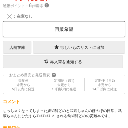
6
通販ポイント：
pt獲得
？
╳
：在庫なし
再販希望
店舗在庫
欲しいものリストに追加
再入荷を通知する
おまとめ目安と発送目安
?
毎度便
定期便（週1)
定期便（月2)
未定から
未定から
未定から
5日以内に発送
10日以内に発送
14日以内に発送
コメント
ちっちゃくなってしまった妖術師どのと武蔵ちゃんのほのぼの日常。武
蔵ちゃんにひたすらｽﾝｶｽﾝｶｽｰﾊｰされる幼術師どのの災難本です。
商品紹介