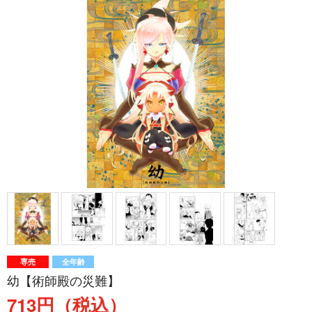
専売
全年齢
幼【術師殿の災難】
713円（税込）