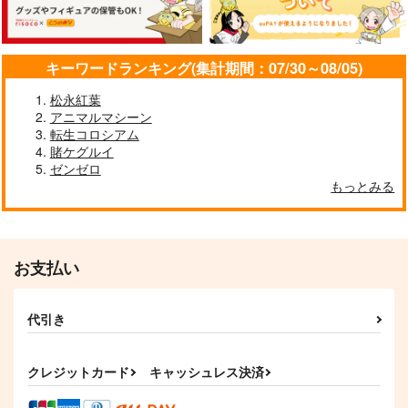
キーワードランキング(集計期間：07/30～08/05)
海嘯に永訣
火よ！星の光の瞬きよ
刑部姫 豪華客船へ行
く
Owen
Owen
松永紅葉
んじゃめな本舗
アニマルマシーン
787
5,500
円
円
（税込）
（税込）
転生コロシアム
605
円
（税込）
Fate/Grand Order
Fate/Grand Order
賭ケグルイ
Fate/Grand Order
斎藤一
藤丸立香
巌窟王 エドモン・ダンテス
ゼンゼロ
刑部姫
蘆屋道満
もっとみる
巌窟王 モンテ・クリスト
サンプル
サンプル
サンプル
藤丸立香
カート
カート
カート
お支払い
代引き
クレジットカード
キャッシュレス決済