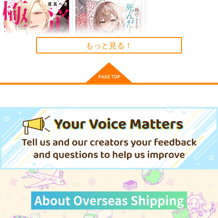
人類最古と人類最後 I
FGO OEKAKI Rando
Fate/Grand Order ma
m5
terial XXI
もっと見る！
壱番地
たけさと
TYPE-MOON
2,860
円
（税込）
1,320
2,200
円
円
（税込）
（税込）
Fate/Grand Order
Fate/Grand Order
Fate/Grand Order
ギルガメッシュ〔キャスター〕×ぐだ子
鈴鹿御前
極道アンダーラバー
俺のことを死んだと勘
サンプル
サンプル
サンプル
違いしていた幼なじみ
双葉社
の愛が重すぎる
ＳＢクリエイティブ
カート
カート
カート
803
円
（税込）
814
円
（税込）
サンプル
サンプル
作品詳細
作品詳細