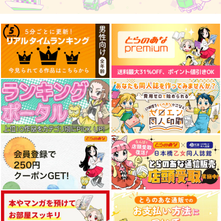
Fate/GOMEMO10
えふじいおう和風肖像
斎藤一の本2
画集参
ワダメモ
斎藤一の本を出すサー
800個入りタコ焼き
クル
785
円
（税込）
787
円
専売
（税込）
2,357
Fate/Grand Order
円
（税込）
Fate/Grand Order
Fate/Grand Order
葛飾北斎
斎藤一
サンプル
サンプル
サンプル
カート
カート
カート