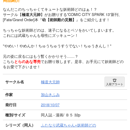
なんだこのちっちゃくてキュートな妖術師どのはぁ！？
サークル【
極道大元帥
】がお贈りする”COMIC CITY SPARK 13”新刊、
[Fate/Grand Order]本『
幼【術師殿の災難】
』をご紹介します！
ちっちゃな妖術師どのは、迷子になるとベソをかいてしまいます。
これには武蔵ちゃんも母性にズッキューン！
"やめい！やめんか！ちゅうちゅうすうでない！ちゅうきんし！"
元の姿に戻るにはもう暫くかかりそう……？
こちら
とらのあな専売
でお贈り致します。是非、お手元にて妖術師どの
をお愛で下さいませ！
サークル名
極道大元帥
入荷アラート
作家
加山きふみ
発行日
2018/10/07
種別/サイズ
同人誌 - 漫画/ Ｂ５ 32p
シリーズ（同人）
ふたなり武蔵ちゃん×妖術師どの