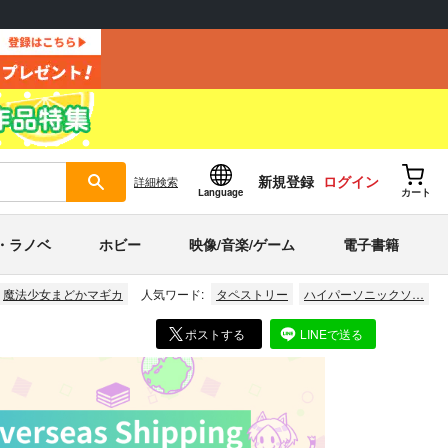
新規登録
ログイン
詳細
検索
Language
カート
・ラノベ
ホビー
映像/音楽/ゲーム
電子書籍
魔法少女まどかマギカ
人気ワード:
タペストリー
ハイパーソニックソ…
ポストする
LINEで送る