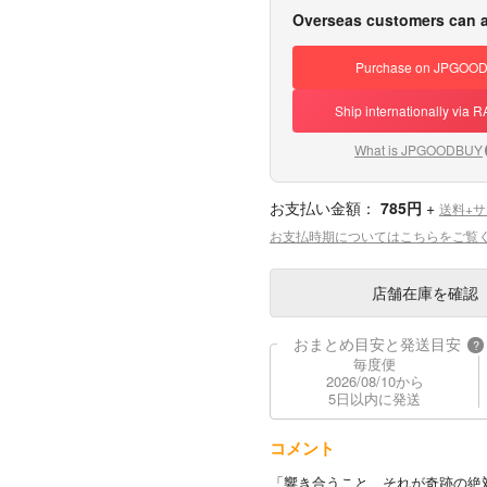
Overseas customers can a
Purchase on JPGOO
Ship internationally via
What is JPGOODBUY
お支払い金額：
785円
+
送料+
お支払時期についてはこちらをご覧
店舗在庫
を確認
おまとめ目安と発送目安
?
毎度便
2026/08/10から
5日以内に発送
コメント
「響き合うこと、それが奇跡の絶