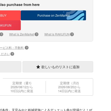
lso purchase from here
DBUY
Purchase on ZenMarket
 RAKUFUN
What is ZenMarket
What is RAKUFUN
?
?
?
サービス料・手数料
?
ください
?
欲しいものリストに追加
定期便（週1)
定期便（月2)
2026/08/12から
2026/08/20から
10日以内に発送
14日以内に発送
対条件」天宮みやと姫城碧海によるデュエット曲が登場だよ！ぜ