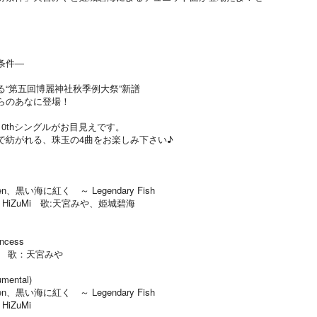
条件―
“第五回博麗神社秋季例大祭”新譜
らのあなに登場！
0thシングルがお目見えです。
で紡がれる、珠玉の4曲をお楽しみ下さい♪
ven、黒い海に紅く ～ Legendary Fish
HiZuMi 歌:天宮みや、姫城碧海
ncess
ry 歌：天宮みや
ental)
ven、黒い海に紅く ～ Legendary Fish
iZuMi