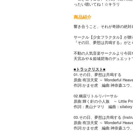
ったい聴いてね！☆キラリ
商品紹介
響き合うこと、それが奇跡の絶対
サークル【少女フラクタル】が贈る
『その日、夢想は共鳴する』がと
不動の人気音楽サークルより今回1
天宮みや＆姫城碧海のデュエット
■トラックリスト■
01.その日、夢想は共鳴する
原曲:有頂天変 ～ Wonderful Hea
作詞:かませ虎 編曲:神奈森ユウ、
02.幽寂リトルリバーサル
原曲:輝く針の小人族 ～ Little Pri
作詞：奥山ナマリ 編曲：silato
03.その日、夢想は共鳴する (Instrum
原曲:有頂天変 ～ Wonderful Hea
作詞:かませ虎 編曲:神奈森ユウ、H