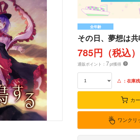
全年齢
その日、夢想は共
785円（税込
7
通販ポイント：
pt獲得
？
△
：在庫残
カ
ワンクリ