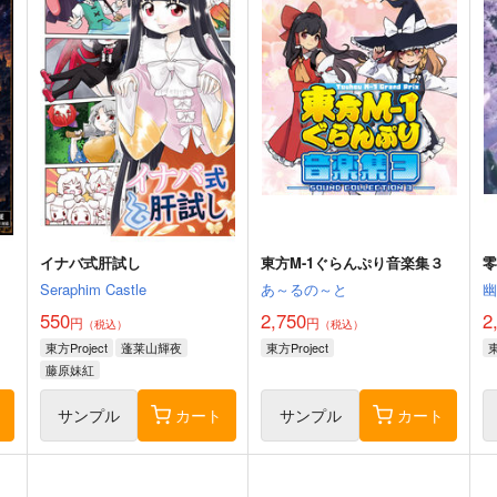
イナバ式肝試し
東方M-1ぐらんぷり音楽集３
Seraphim Castle
あ～るの～と
550
2,750
2
円
円
（税込）
（税込）
東方Project
蓬莱山輝夜
東方Project
東
藤原妹紅
ト
サンプル
カート
サンプル
カート