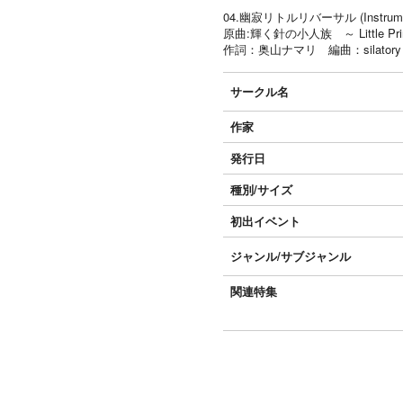
04.幽寂リトルリバーサル (Instrumen
原曲:輝く針の小人族 ～ Little Pri
作詞：奥山ナマリ 編曲：silatory
サークル名
作家
発行日
種別/サイズ
初出イベント
ジャンル/
サブジャンル
関連特集