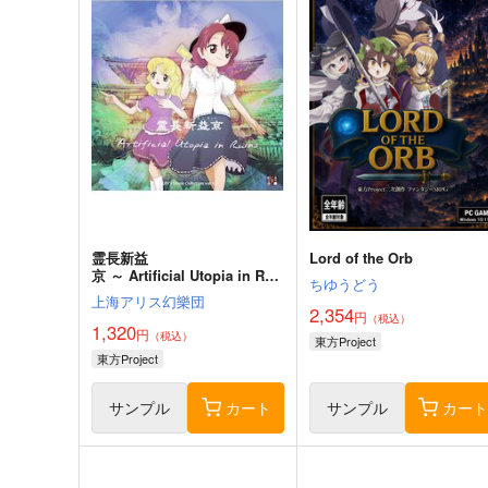
霊長新益
Lord of the Orb
京 ～ Artificial Utopia in Rui
ちゆうどう
ns.
上海アリス幻樂団
2,354
円
（税込）
1,320
円
（税込）
東方Project
東方Project
サンプル
カート
サンプル
カー