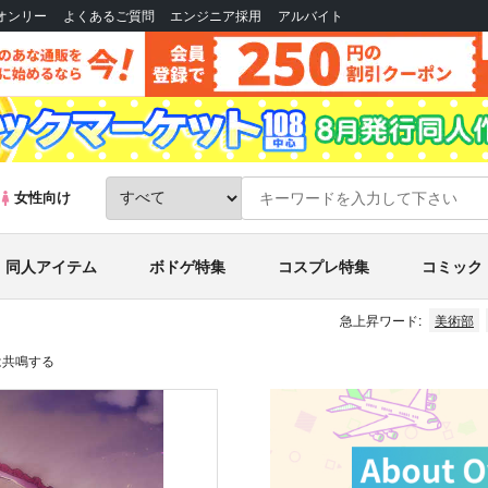
Bオンリー
よくあるご質問
エンジニア採用
アルバイト
女性向け
同人アイテム
ボドゲ特集
コスプレ特集
コミック
急上昇ワード:
美術部
は共鳴する