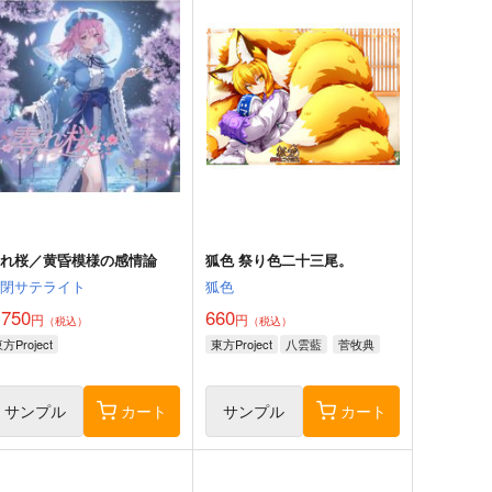
零れ桜／黄昏模様の感情論
狐色 祭り色二十三尾。
幽閉サテライト
狐色
,750
660
円
円
（税込）
（税込）
方Project
東方Project
八雲藍
菅牧典
サンプル
カート
サンプル
カート