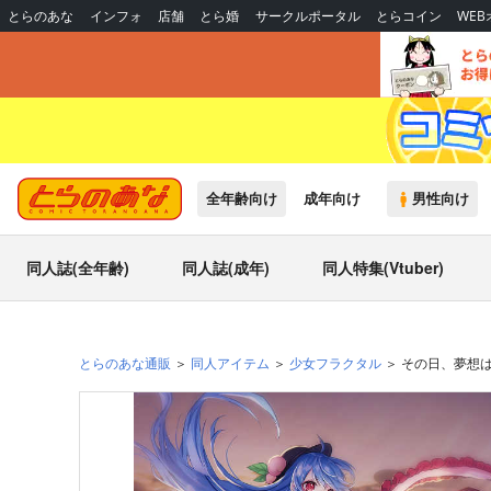
とらのあな
インフォ
店舗
とら婚
サークルポータル
とらコイン
WE
全年齢向け
成年向け
男性向け
同人誌(全年齢)
同人誌(成年)
同人特集(Vtuber)
とらのあな通販
同人アイテム
少女フラクタル
その日、夢想