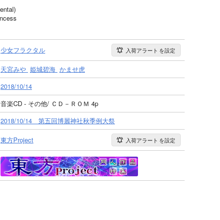
tal)
ncess
少女フラクタル
入荷アラート
を設定
天宮みや
姫城碧海
かませ虎
2018/10/14
音楽CD - その他/ ＣＤ－ＲＯＭ 4p
2018/10/14 第五回博麗神社秋季例大祭
東方Project
入荷アラート
を設定