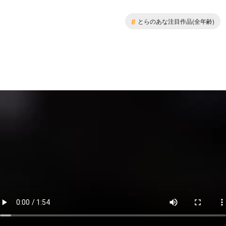
#
とらのあな注目作品(全年齢)