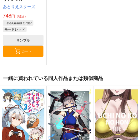
あとりえスターズ
748
円
（税込）
Fate/Grand Order
モードレッド
セミラミス
宮本武蔵
サンプル
カート
一緒に買われている同人作品または類似商品
悪縁
Fate Log Grand UNO
Fate/GOMEMO10
FFICIAL FANBOOK
ぽむ屋
ワダメモ
act on
770
785
円
円
（税込）
（税込）
1,430
円
（税込）
Fate/Grand Order
Fate/Grand Order
Fate/Grand Order
マシュ・キリエライト
岸波白野
リリス
ギルガメッシュ
サンプル
サンプル
サンプル
カート
カート
カート