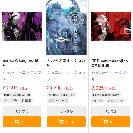
nanka A kanji no titl
カルデアエミッション
RED nankaAkanjino
e
6
OMNIBUS
ハイパーソニックソウ
チョコレート・ショッ
ハイパーソニックソウ
ル
プ
ル
2,200
2,530
3,025
円
円
円
（税込）
（税込）
（税込）
Fate/Grand Order
Fate/Grand Order
Fate/Grand Order
インドラ
近藤勇
メリュジーヌ
カルナ
アルジュナ
サンプル
サンプル
サンプル
カート
カート
カート