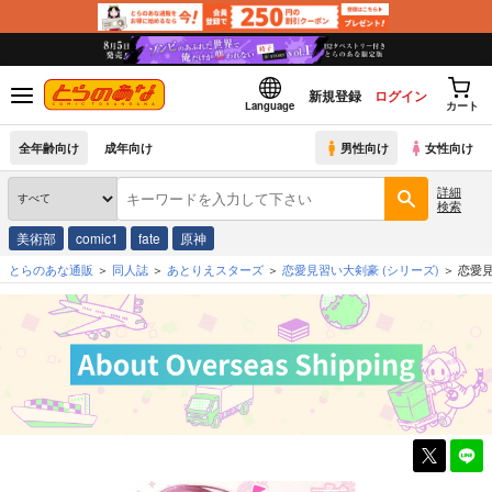
新規登録
ログイン
Language
カート
全年齢向け
成年向け
男性向け
女性向け
詳細
検索
美術部
comic1
fate
原神
とらのあな通販
同人誌
あとりえスターズ
恋愛見習い大剣豪
(シリーズ)
恋愛