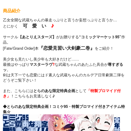
商品紹介
乙女全開な武蔵ちゃんの暴走っぷりと言うか妄想っぷりと言うか…
可 愛 い
♪
とにかく
サークル
【あとりえスターズ】
がお贈りする
“コミックマーケット95”
作
品。
『恋愛見習い大剣豪二巻』
[Fate/Grand Order]本
をご紹介！
美少女も見たいし美少年も大好きだけど……
最後はやっぱり
マスターラヴ
?
な武蔵ちゃんのあたふた具合が
尊すぎる
ッ
。
剣は天下一でも恋愛にはド素人な武蔵ちゃんのカルデア日常劇第二弾を
どうぞご覧下さい！
また、こちらには
とらのあな限定特典企画
として
「特製ブロマイド付
き」
！こちらもお見逃しなく♪
◆とらのあな限定特典企画！コミケ95・特製ブロマイド付きアイテム特
集☆