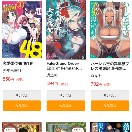
魔女見習いのオペラ
魔女見習いのカプリチ
へきれき ～氷川へき
オ
る20周年記念短編集～
ウサギンガわーくす
ウサギンガわーくす
スパイシー大作戦
3,520
円
（税込）
3,520
1,650
円
円
（税込）
（税込）
レベッカ宮本
サンプル
サンプル
サンプル
作品詳細
作品詳細
作品詳細
恋愛体位48 第1巻
Fate/Grand Order-
ハーレム王の異世界プ
Epic of Remnant-亜
レス漫遊記 最強無双
少年画報社
種特異点3/亜種並行世
のおじさんはあらゆる
講談社
双葉社
FGO/FAKE DUME
蒐集
えふじいおう和風肖像
界 屍山血河舞台 下総
種族を嫁にする 6
858
円
（税込）
画集参
国 英霊剣豪七番勝
594
792
TOKIMOOON
羊小屋
円
円
（税込）
（税込）
負 6
800個入りタコ焼き
495
787
円
円
専売
（税込）
（税込）
サンプル
サンプル
サンプル
787
円
専売
（税込）
オー
Fate/Grand Order
Fate/Grand Order
ルキャラ
Fate/Grand Order
曲亭馬琴
作品詳細
作品詳細
作品詳細
葛飾北斎
サンプル
サンプル
サンプル
カート
カート
カート