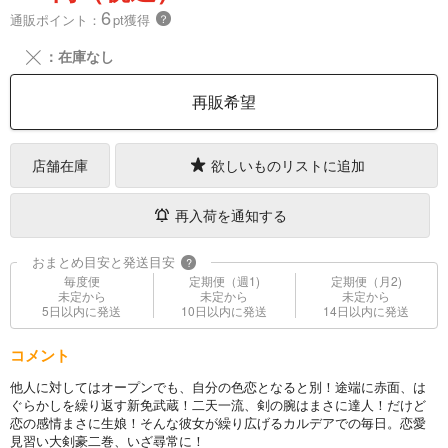
6
通販ポイント：
pt獲得
？
╳
：在庫なし
再販希望
店舗在庫
欲しいものリストに追加
再入荷を通知する
おまとめ目安と発送目安
?
毎度便
定期便（週1)
定期便（月2)
未定から
未定から
未定から
5日以内に発送
10日以内に発送
14日以内に発送
コメント
他人に対してはオープンでも、自分の色恋となると別！途端に赤面、は
ぐらかしを繰り返す新免武蔵！二天一流、剣の腕はまさに達人！だけど
恋の感情まさに生娘！そんな彼女が繰り広げるカルデアでの毎日。恋愛
見習い大剣豪二巻、いざ尋常に！