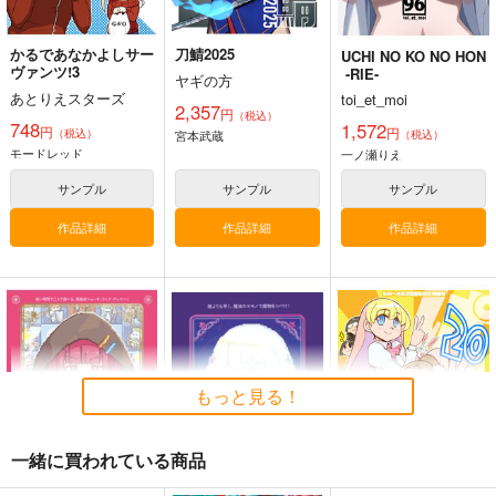
かるであなかよしサー
刀鯖2025
UCHI NO KO NO HON
ヴァンツ!3
-RIE-
ヤギの方
あとりえスターズ
toi_et_moi
2,357
円
（税込）
748
1,572
円
円
（税込）
宮本武蔵
（税込）
モードレッド
一ノ瀬りえ
サンプル
サンプル
サンプル
作品詳細
作品詳細
作品詳細
火よ！星の光の瞬きよ
海嘯に永訣
刑部姫 豪華客船へ行
く
Owen
Owen
んじゃめな本舗
5,500
787
円
円
（税込）
（税込）
605
円
（税込）
Fate/Grand Order
Fate/Grand Order
Fate/Grand Order
巌窟王 エドモン・ダンテス
斎藤一
藤丸立香
もっと見る！
刑部姫
蘆屋道満
巌窟王 モンテ・クリスト
サンプル
サンプル
サンプル
藤丸立香
一緒に買われている商品
カート
カート
カート