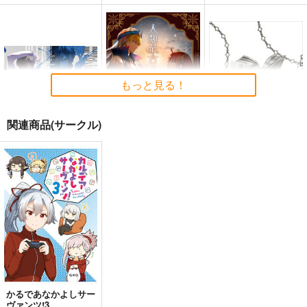
もっと見る！
関連商品(サークル)
BLUE nankaAkanjin
人類最古と人類最後 I
Fate/Grand Order ma
oOMNIBUS
terial XXI
壱番地
ハイパーソニックソウ
TYPE-MOON
2,860
円
（税込）
ル
2,200
円
（税込）
Fate/Grand Order
3,025
円
Fate/Grand Order
（税込）
ギルガメッシュ〔キャスター〕×ぐだ子
Fate/Grand Order
アルジュナ
カルナ
サンプル
サンプル
サンプル
かるであなかよしサー
カート
カート
カート
ヴァンツ!3