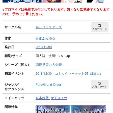
※ブロマイドは先着でお付けしております。無くなり次第終了となります
ので、予めご了承ください。
サークル名
あとりえスターズ
入荷アラート
作家
有都あらゆる
発行日
2018/12/30
種別/サイズ
同人誌 - 漫画/ Ｂ５ 24p
シリーズ（同人）
恋愛見習い大剣豪
初出イベント
2018/12/30 コミックマーケット95（2日目）
ジャンル/
Fate/Grand Order
入荷アラート
サブジャンル
メインキャラ
宮本武蔵
女王メイヴ
関連特集