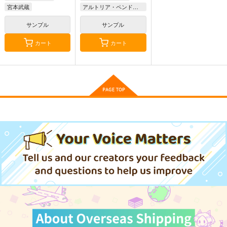
カート
カート
カート
宮本武蔵
アルトリア・ペンドラゴン〔ランサー〕
宮本武蔵
サンプル
サンプル
カート
カート
異郷の爪塗り見習い 1
異郷の爪塗り見習い 2
唯一無二の最強テイマ
ー 国の全てのギルド
主婦と生活社
主婦と生活社
で門前払いされたか
一二三書房
ら、他国に行ってスロ
990
990
円
円
（税込）
（税込）
ーライフします 5
1,650
円
（税込）
サンプル
サンプル
サンプル
雷霆の気まぐれ
本庄雷太アートワーク
ス Fate/Grand Order
作品詳細
作品詳細
作品詳細
コレ！
篇03
PhraseGallery
858
円
専売
（税込）
3,300
円
（税込）
Fate/Grand Order
Fate/Grand Order
藤丸立香
インドラ
ジェームズ・モリアーティ
サンプル
サンプル