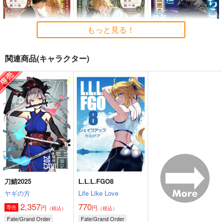
もっと見る！
関連商品(キャラクター)
黒猫の黄金、狐の
黒猫の黄金、狐の
落ちこぼれ衛士見習い
夜 下
夜 上
の少年。(実は) 5
KADOKAWA
KADOKAWA
一迅社
968
1,001
814
円
円
円
（税込）
（税込）
（税込）
探偵モンテ・クリスト
斎藤一の本2
LACKGAKIBOX2025
完全幻覚本
斎藤一の本を出すサー
珈琲紳士の部屋
サンプル
サンプル
サンプル
Owen
クル
3,144
円
（税込）
作品詳細
作品詳細
作品詳細
944
円
2,357
（税込）
円
Fate/Grand Order
（税込）
Fate/Grand Order
藤堂平助
一文字則宗
Fate/Grand Order
刀鯖2025
L.L.L.FGO8
巌窟王 モンテ・クリスト
岡田以蔵
斎藤一
ヤギの方
Life Like Love
藤丸立香
2,357
770
サンプル
サンプル
サンプル
円
円
専売
（税込）
（税込）
Fate/Grand Order
Fate/Grand Order