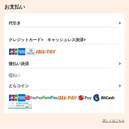
サンプル
サンプル
サンプル
お支払い
作品詳細
作品詳細
作品詳細
代引き
クレジットカード
キャッシュレス決済
後払い決済
とらコイン
ウェディング・ブルー
ペット擬人化サークル
(BD)
ズ
「BanG Dream!」ゆ
ふゅーじょんぷろだく
めみたのあゆみ/夢限
ふゅーじょんぷろだく
11,000
円
と
（税込）
大みゅーたいぷ
と
825
円
（税込）
770
円
（税込）
詳しくはこちら
サンプル
サンプル
サンプル