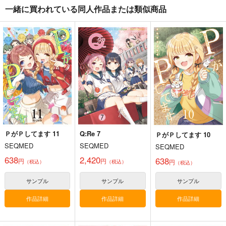
オリジナル
一緒に買われている同人作品または類似商品
オリジナル
オリジナル
サンプル
サンプル
サンプル
ＰがＰしてます 10
カート
カート
カート
SEQMED
638
円
（税込）
学園アイドルマスター
サンプル
カート
ＰがＰしてます 11
Q:Re 7
ＰがＰしてます 10
SEQMED
SEQMED
SEQMED
638
2,420
638
円
円
円
（税込）
（税込）
（税込）
Fresh＆Smooth
FETISH ACADEMY
まぐ太ノート16冊
サンプル
サンプル
サンプル
目 The Bunny's Tail 2
ロイヤルマウンテン
ロイヤルマウンテン
作品詳細
作品詳細
作品詳細
C-ARTS
770
770
円
円
（税込）
（税込）
1,430
円
（税込）
オリジナル
オリジナル