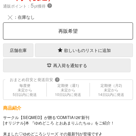
5
通販ポイント：
pt獲得
？
╳
：在庫なし
再販希望
店舗在庫
欲しいものリストに追加
再入荷を通知する
おまとめ目安と発送目安
?
毎度便
定期便（週1)
定期便（月2)
未定から
未定から
未定から
5日以内に発送
10日以内に発送
14日以内に発送
商品紹介
サークル【SEQMED】が贈る“COMITIA126”新刊
[オリジナル]本 『ゆめどころ とおあまりふたちゅ』をご紹介！
来ました♡ゆめどころシリーズ その最新刊が登場です♪