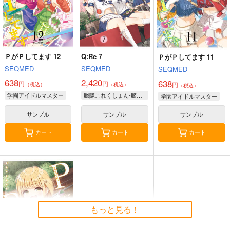
オリジナル
オリジナル
メロス
オリジナル
ガンヘッド
ニム
ブルックリン
サンプル
サンプル
サンプル
カート
カート
カート
ＰがＰしてます 12
Q:Re 7
ＰがＰしてます 11
SEQMED
SEQMED
SEQMED
638
2,420
638
円
円
円
（税込）
（税込）
（税込）
学園アイドルマスター
艦隊これくしょん-艦これ-
学園アイドルマスター
サンプル
サンプル
サンプル
カート
カート
カート
≪C108作品セット
黒白のアヴェスター 2
黒白のアヴェスター 1
≫B2タペストリー
神座万象・第十四機
神座万象・第十四機
【サークル：アニマル
もっと見る！
アニマルマシーン
関
マシーン】
関
2,750
円
専売
2,178
（税込）
2,178
円
専売
円
専売
（税込）
（税込）