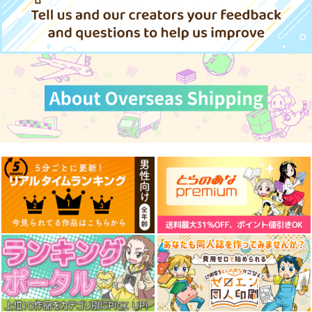
770
円
（税込）
770
円
（税込）
サンプル
サンプル
サンプル
作品詳細
作品詳細
作品詳細
ボルドーの丘
てふや食堂のジャスミ
グレートホールの住人
ンライス
たち
さとーふぁみりあ
てふや食堂
御蔵
4,950
円
（税込）
787
1,887
円
円
（税込）
（税込）
サンプル
サンプル
サンプル
作品詳細
作品詳細
作品詳細
今日を流す
何卒ご自愛ください。
魔物の花嫁 1
ふゅーじょんぷろだく
ふゅーじょんぷろだく
ふゅーじょんぷろだく
と
と
と
770
770
770
円
円
円
（税込）
（税込）
（税込）