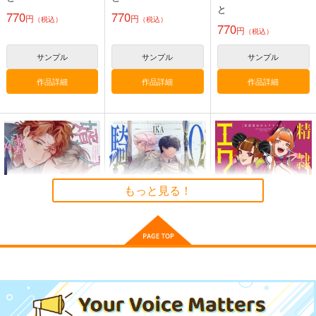
と
770
770
サンプル
サンプル
円
円
（税込）
（税込）
770
円
（税込）
カート
カート
サンプル
サンプル
サンプル
作品詳細
作品詳細
作品詳細
【クリエイティアイラ
【クリエイティアイラ
雨あがりの子供たち
スト展】クリアファイ
スト展】缶バッジセッ
コバルト・リッチ・ク
ルセット わいっしゅ
ト わいっしゅ
クリエイティア
クリエイティア
ラスト
660
990
円
円
もっと見る！
（税込）
（税込）
2,499
円
（税込）
オベロン
サンプル
サンプル
サンプル
作品詳細
作品詳細
作品詳細
婿入りアルファは愛を
Ωの騎士～黎明の剣～
精隷都市のエクスタス
知る
ふゅーじょんぷろだく
KADOKAWA
ふゅーじょんぷろだく
と
902
円
（税込）
と