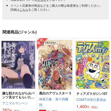
イベント応募券付商品などをご購入の際は毎度便をご利用ください。
詳細は
こちら
をご覧ください。
関連商品(ジャンル)
嫌な顔されながらおパ
黒白のアヴェスター 3
ティアズマガジン157
ンツ見せてもらいたい
神座万象・第十四機
COMITIA実行委員会
本14
アニマルマシーン
関
1,400
円
（税込）
787
円
（税込）