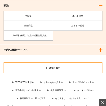
配送
作品詳細
作品詳細
作品詳細
宅配便
ポスト投函
店頭受取
おまとめ配送
11,000円（税込）以上で送料当社負担
便利な機能/サービス
店舗を探す
嫌い同士のわたしたち
は一夜の過ちで
KADOKAWA
WEBSITE利用規約
とらのあな会員規約
通信販売ポイント規約
902
円
（税込）
電子書籍サービス利用規約
個人情報保護方針
クッキーポリシー
サンプル
特定商取引法に基づく表示
なりすまし・いたずら注文について
作品詳細