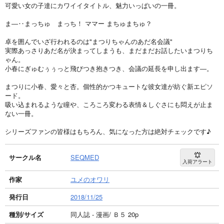
可愛い女の子達にカワイイタイトル、魅力いっぱいの一冊。
ま―‥まっちゅ まっち！ ママー まちゅまちゅ？
卓を囲んでいざ行われるのは"まつりちゃんのあだ名会議"
実際あっさりあだ名が決まってしまうも、まだまだお話したいまつりち
ゃん。
小春にぎゅむぅぅっと飛びつき抱きつき、会議の延長を申し出ます―。
まつりに小春、愛々と杏。個性的かつキュートな彼女達が紡ぐ新エピソ
ード。
吸い込まれるような瞳や、ころころ変わる表情＆しぐさにも悶えが止ま
ない一冊。
シリーズファンの皆様はもちろん、気になった方は絶対チェックです♪
サークル名
SEQMED
入荷アラート
作家
ユメのオワリ
発行日
2018/11/25
種別/サイズ
同人誌 - 漫画/ Ｂ５ 20p