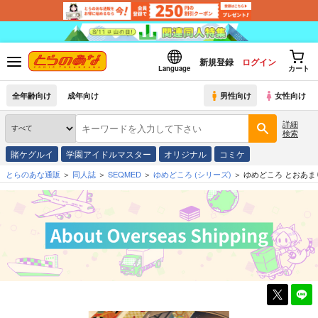
新規登録
ログイン
Language
カート
全年齢向け
成年向け
男性向け
女性向け
詳細
検索
賭ケグルイ
学園アイドルマスター
オリジナル
コミケ
とらのあな通販
同人誌
SEQMED
ゆめどころ
(シリーズ)
ゆめどころ とおあま