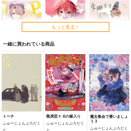
オリジナル
青山 澄香
青山 澄香
白峰 莉花
白峰 莉花
サンプル
サンプル
サンプル
メレ・レタナグア
メレ・レタナグア
カート
カート
カート
もっと見る！
一緒に買われている商品
ＰがＰしてます 12
魔法少年少女たち！
愛織りて、アイをライ
トに恋ふあまり
SEQMED
はれのゆめ
一斗館
638
787
円
円
（税込）
（税込）
200
円
（税込）
イオリ×アマリ
通勤道中であの娘がぱ
≪新刊発売記念
サンプル
サンプル
サンプル
んつを見せてくる本
≫【B5アクリルボー
13
ド】艶娘幻夢譚
作品詳細
作品詳細
作品詳細
嘘つき屋
T2 ART WORKS
トーチ
龍虎恋々 Ωの嫁入り
魔女集会で番いましょ
662
4,400
円
円
専売
う 3
（税込）
（税込）
ふゅーじょんぷろだく
ふゅーじょんぷろだく
オリジナル
オリジナル
ふゅーじょんぷろだく
と
と