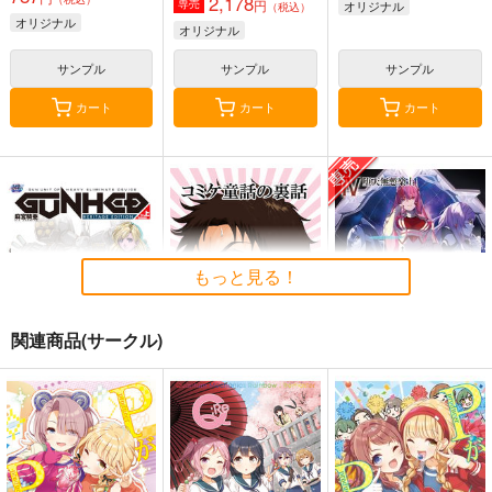
2,178
円
専売
オリジナル
（税込）
オリジナル
オリジナル
サンプル
サンプル
サンプル
カート
カート
カート
もっと見る！
関連商品(サークル)
麻宮騎亜ヘリテージエ
コミケ童話の裏話総集
黒白のアヴェスター 4
ディション「ガンヘッ
編4
神座万象・第十四機
ド」上巻
太陽系旅団
おのでら総本舗
関
4,235
1,540
円
円
（税込）
（税込）
3,144
円
専売
（税込）