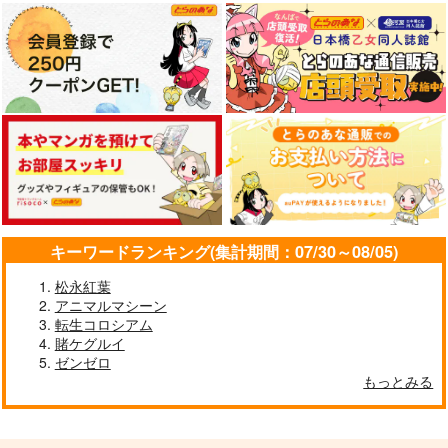
サンプル
サンプル
サンプル
作品詳細
作品詳細
作品詳細
キーワードランキング(集計期間：07/30～08/05)
松永紅葉
アニマルマシーン
転生コロシアム
魔物の花嫁 2
魔物の花嫁 3
魔物の花嫁 4
賭ケグルイ
ふゅーじょんぷろだく
ふゅーじょんぷろだく
ゼンゼロ
ふゅーじょんぷろだく
もっとみる
と
と
と
770
770
770
円
円
円
（税込）
（税込）
（税込）