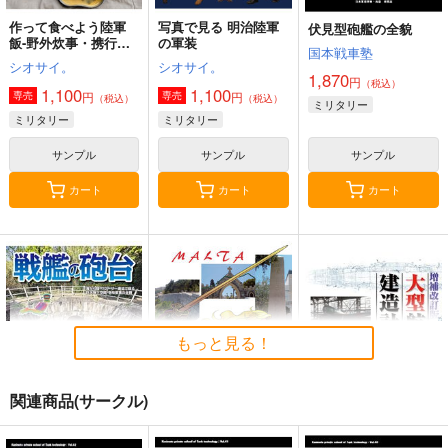
作って食べよう陸軍
写真で見る 明治陸軍
伏見型砲艦の全貌
飯-野外炊事・携行食
の軍装
国本戦車塾
編-
シオサイ。
シオサイ。
1,870
円
（税込）
1,100
1,100
円
円
専売
専売
（税込）
（税込）
ミリタリー
ミリタリー
ミリタリー
サンプル
サンプル
サンプル
カート
カート
カート
もっと見る！
関連商品(サークル)