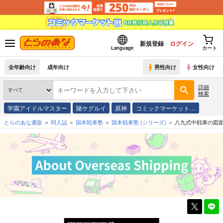
新規登録
ログイン
Language
カート
全年齢向け
成年向け
男性向け
女性向け
詳細
検索
学園アイドルマスター
賭ケグルイ
原神
コミックマーケット…
とらのあな通販
同人誌
国本戦車塾
国本戦車塾
(シリーズ)
八九式中戦車の図