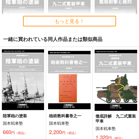
艦船の本 III
徹底詳解 九二式重装
復刻 拳銃取扱要綱
甲車
T.N.T.SHOW
辛子工房
国本戦車塾
660
1,650
もっと見る！
円
円
専売
（税込）
（税込）
1,320
円
（税込）
ミリタリー
ミリタリー
ミリタリー
一緒に買われている同人作品または類似商品
サンプル
サンプル
サンプル
カート
カート
カート
陸軍砲の塗装
徹底詳解 九二式重装
艦砲射撃と標的
甲車
国本戦車塾
国本戦車塾
国本戦車塾
660
1,650
円
円
（税込）
（税込）
1,320
円
（税込）
ミリタリー
ミリタリー
ミリタリー
サンプル
サンプル
サンプル
カート
カート
カート
陸軍砲の塗装
砲術教科書巻之一
徹底詳解 九二式重装
甲車
国本戦車塾
国本戦車塾
国本戦車塾
660
2,200
円
円
（税込）
（税込）
1,320
艦船の本 II
紫電改343完結編2巻
紫電改343完結編1巻
円
（税込）