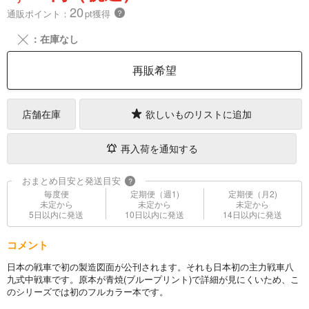
20
通販ポイント：
pt獲得
？
╳
：在庫なし
再販希望
店舗在庫
欲しいものリストに追加
再入荷を通知する
おまとめ目安と発送目安
?
毎度便
定期便（週1)
定期便（月2)
未定から
未定から
未定から
5日以内に発送
10日以内に発送
14日以内に発送
コメント
日本の戦車で初の製造図面が公刊されます。それも日本初の主力戦車八
九式中戦車です。原本が青焼(ブループリント)で詳細が見にくいため、こ
のシリーズでは初のフルカラー本です。