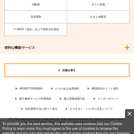
宅配便
ポスト投函
店頭受取
おまとめ配送
11,000円（税込）以上で送料当社負担
便利な機能/サービス
大和 プレイマット 翠
店舗を探す
燕×Trinity Note
Trinity Note
4,400
円
WEBSITE利用規約
とらのあな会員規約
通信販売ポイント規約
（税込）
大和
電子書籍サービス利用規約
個人情報保護方針
クッキーポリシー
サンプル
特定商取引法に基づく表示
なりすまし・いたずら注文について
作品詳細
For Overseas customer, now you can ship your purchases by using purchases agent
services “AOCS”! Click {more…} for more information …
more
To provide you the best service, this website uses cookies.See our Cookie
Policy to learn more.You must agree to the use of cookies to browse the
website, but you can also refuse the use of some cookies through your browser