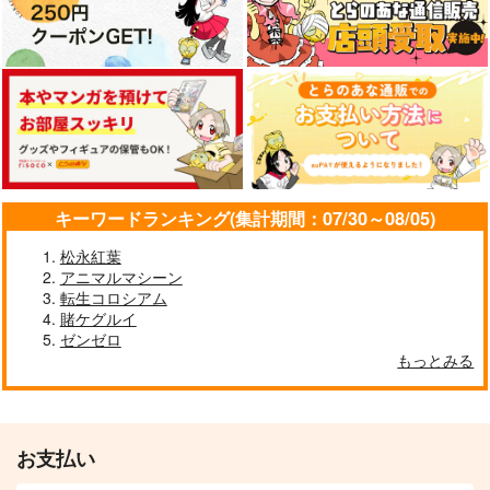
キーワードランキング(集計期間：07/30～08/05)
松永紅葉
アニマルマシーン
スペイン軍とフィンラ
ポーランド軍の装甲列
艦船の本 II
転生コロシアム
ンド軍の装甲列車
車（前編）
T.N.T.SHOW
賭ケグルイ
オペレーション・ボッ
オペレーション・ボッ
ゼンゼロ
660
円
（税込）
クス
クス
もっとみる
853
854
円
円
（税込）
（税込）
サンプル
サンプル
サンプル
お支払い
作品詳細
作品詳細
作品詳細