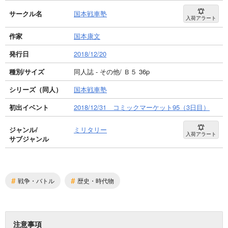
サークル名
国本戦車塾
入荷アラート
作家
国本康文
発行日
2018/12/20
種別/サイズ
同人誌 - その他/ Ｂ５ 36p
シリーズ（同人）
国本戦車塾
初出イベント
2018/12/31 コミックマーケット95（3日目）
ジャンル/
ミリタリー
入荷アラート
サブジャンル
#
#
戦争・バトル
歴史・時代物
注意事項