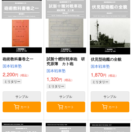
戦艦の砲台 ～海から
世界の沿岸砲台・マル
大型航空母艦建造計
陸へ！レーザー測量で
タ編Vol.3
画 増補改訂版
蘇る巨大地下空間・壱
さざなみ壊変
芬蘭堂
烈風改
岐要塞の全貌
1,320
2,500
1,999
円
円
円
（税込）
（税込）
（税込）
ドイツ
ミリタリー
赤城
ミリタリー
ミリタリー
大鳳
加賀
信濃
サンプル
サンプル
サンプル
カート
カート
カート
砲術教科書巻之一
試製十糎対戦車砲 研
伏見型砲艦の全貌
究原簿 カト砲
国本戦車塾
国本戦車塾
国本戦車塾
2,200
1,870
円
円
（税込）
（税込）
1,320
円
（税込）
ミリタリー
ミリタリー
ミリタリー
サンプル
サンプル
サンプル
カート
カート
カート