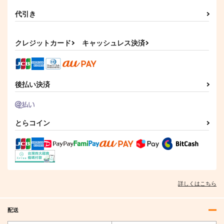
代引き
クレジットカード
キャッシュレス決済
後払い決済
世界の沿岸砲台・マル
世界の沿岸砲台・マル
とらコイン
煉獄さん生存ルート2
タ編Vol.2
タ編Vol.3
スタジオ
芬蘭堂
芬蘭堂
KIMIGABUCHI
2,500
2,500
円
円
（税込）
（税込）
990
円
（税込）
ドイツ
ドイツ×イタリア
竈門炭治郎
詳しくはこちら
サンプル
サンプル
サンプル
作品詳細
作品詳細
作品詳細
配送