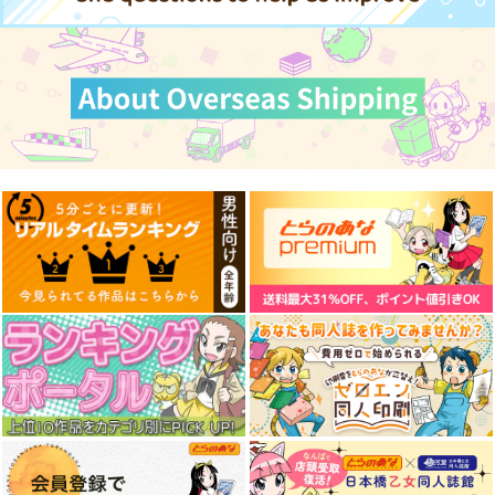
奥州つはもの文庫
pk510
隅田金属ぼるじひ社
3,300
作品詳細
作品詳細
作品詳細
円
（税込）
1,045
990
円
円
（税込）
（税込）
ミリタリー
零戦
料理・レシピ
評論・研究
零式水上偵察機
サンプル
サンプル
サンプル
カート
カート
カート
写真集 陸軍戦車学校
J-Tank40号
艦船の本 III
練習隊
J-Tank
T.N.T.SHOW
伊太利堂
1,320
660
円
円
（税込）
（税込）
1,210
円
（税込）
ガルパン
サンプル
サンプル
サンプル
作品詳細
作品詳細
作品詳細