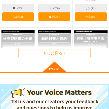
T.N.T.SHOW
須本壮一
須本壮一
サンプル
サンプル
サンプル
660
3,080
3,080
円
円
円
（税込）
（税込）
（税込）
作品詳細
作品詳細
作品詳細
ミリタリー
オリジナル
菅野直
オリジナル
菅野直
源田実
源田実
サンプル
サンプル
サンプル
カート
カート
カート
もっと見る！
伏見型砲艦の全貌
艦砲射撃と標的
試製十糎対戦車砲 研
究原簿 カト砲
国本戦車塾
国本戦車塾
国本戦車塾
1,870
1,650
円
円
（税込）
（税込）
1,320
円
（税込）
ウォッカと密造酒（サ
帝国海軍航空写真集
武統の場合-中国によ
マゴン）
る台湾上陸戦
サンプル
サンプル
サンプル