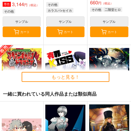
660
円
3,144
（税込）
円
その他
専売
（税込）
その他
二階堂ヒロ
カラスバ×セイカ
その他
サンプル
サンプル
サンプル
カート
カート
カート
もっと見る！
一緒に買われている同人作品または類似商品
アヴァンギャルズ&ド
有罪KISS～まのさば
一途【完全特装版】
ラゴンズVSミラーボ
キス合同誌～
人生あの日まで君と競
キヅタ荘
ぽにゃあん
走
1,100
770
円
円
専売
（税込）
（税込）