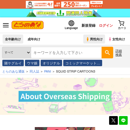
新規登録
ログイン
Language
カート
全年齢向け
成年向け
男性向け
女性向け
詳細
検索
賭ケグルイ
ウマ娘
オリジナル
コミックマーケット…
とらのあな通販
同人誌
PANI
SQUID STRIP CARTOON3