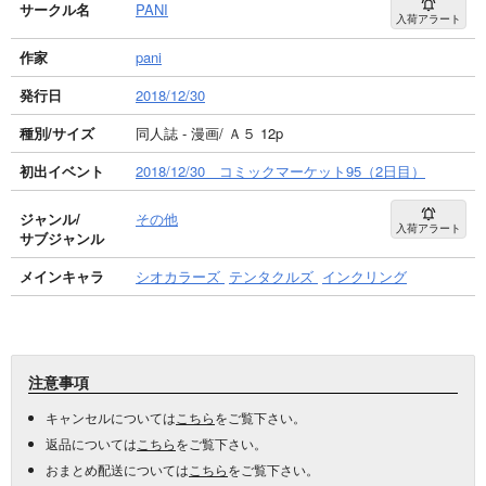
サークル名
PANI
入荷アラート
作家
pani
発行日
2018/12/30
種別/サイズ
同人誌 - 漫画/ Ａ５ 12p
初出イベント
2018/12/30 コミックマーケット95（2日目）
ジャンル/
その他
入荷アラート
サブジャンル
メインキャラ
シオカラーズ
テンタクルズ
インクリング
注意事項
キャンセルについては
こちら
をご覧下さい。
返品については
こちら
をご覧下さい。
おまとめ配送については
こちら
をご覧下さい。