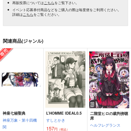
再販投票については
こちら
をご覧下さい。
イベント応募券付商品などをご購入の際は毎度便をご利用ください。
詳細は
こちら
をご覧ください。
関連商品(ジャンル)
神座七秘聖典
L’HOMME IDEAL0.5
二階堂ヒロの裁判傍聴
席
神座万象・第十四機
すしとかき
ヘルフレグランス
関
157
円
（税込）