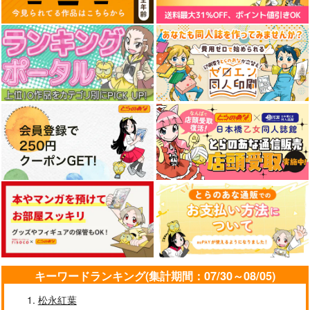
13,200
13,200
13,200
円
円
円
（税込）
（税込）
（税込）
その他
ミタ
その他
橘シェリー
Fate/GOMEMO10
神座七秘聖典
その他
カナリィ
割職WARS
ワダメモ
神座万象・第十四機
あまどや
サンプル
サンプル
サンプル
関
785
704
円
円
（税込）
（税込）
作品詳細
作品詳細
作品詳細
3,144
オールキャラ
円
（税込）
サンプル
サンプル
サンプル
作品詳細
作品詳細
作品詳細
デス坊が他界しました
Fleur et Fleur
Stand by me 2_
時空警察高機動小隊
ぽよみもち
Daisy / Straight
キーワードランキング(集計期間：07/30～08/05)
220
1,100
1,100
円
円
専売
円
専売
（税込）
（税込）
（税込）
松永紅葉
その他
フェニックス
その他
その他
重音テトSV