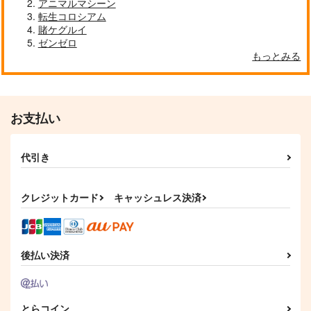
推しの台詞が知りた
アニマルマシーン
い！！カラ丸全台詞採
キャプテン・ファルコン
ユカリ×ハルジオ
Megpoid SV
転生コロシアム
録集
ブラッド・ファルコン
小鈴屋
賭ケグルイ
サンプル
サンプル
サンプル
ゼンゼロ
787
円
（税込）
もっとみる
カート
カート
カート
カラ丸
サンプル
作品詳細
お支払い
代引き
クレジットカード
キャッシュレス決済
後払い決済
とらコイン