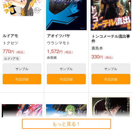
8,561
円
（税込）
その他
コルサ
その他
その他
キバナ
ハッサク
ミラーボ
桜羽エマ×紫藤アリサ、蓮見レイア×二階堂ヒロ
ダンデ
マサル
サンプル
サンプル
サンプル
カート
カート
カート
ルドアモ
アオイツバサ
トンコメーテル流出事
件
トクセツ
ウラシマモト
裏島本
770
1,572
円
円
（税込）
（税込）
330
円
炎尾燃
（税込）
ルド×アモ
サンプル
サンプル
サンプル
作品詳細
作品詳細
作品詳細
スマホに凸っただけな
横：オリビエ乳寄せ
ポケッ●モン●ター ス
のに
_BD2(HanhChu)_sB2
カーレット・バイオレ
もっと見る！
タペストリー
ット-ナンジャ
あまどや
くわい屋
eb
モ-160X50cm抱き枕