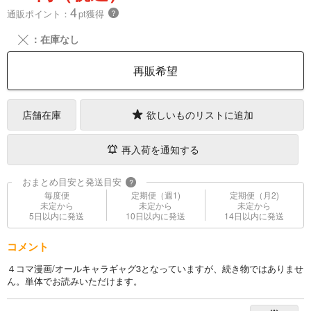
4
通販ポイント：
pt獲得
？
╳
：在庫なし
再販希望
店舗在庫
欲しいものリストに追加
再入荷を通知する
おまとめ目安と発送目安
?
毎度便
定期便（週1)
定期便（月2)
未定から
未定から
未定から
5日以内に発送
10日以内に発送
14日以内に発送
コメント
４コマ漫画/オールキャラギャグ3となっていますが、続き物ではありませ
ん。単体でお読みいただけます。