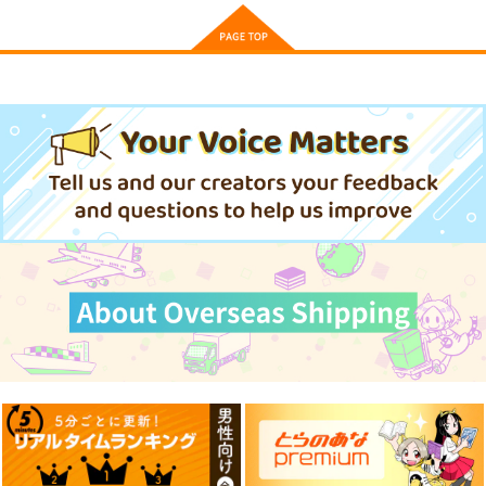
カバー【YC1155】
704
3,929
13,200
円
円
円
（税込）
（税込）
（税込）
その他
タチャンカ
その他
オリビエ
その他
ナンジャモ
トッケビ
Rave-SLave 2018
絵空事でいいから。
サンプル
サンプル
サンプル
トリプルックバック
Feline Groove
少女フラクタル
ウラシマモト
作品詳細
作品詳細
カート
2,090
1,572
1,572
円
円
円
（税込）
（税込）
（税込）
サンプル
サンプル
サンプル
作品詳細
作品詳細
作品詳細
『MiSide：ミサイ
魔法少女ノ魔女裁判-
ポ●モン -カナリ
ド』-ミ
橘シェリ
ィ-160X50cm抱き枕
タ-160CMX50CM抱き
ー-160CMX50CM抱き
カバー【YC1355】
eb
eb
eb
枕カバー【YC1315】
枕カバー【YC1353】