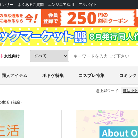
Bオンリー
よくあるご質問
エンジニア採用
アルバイト
女性向け
同人アイテム
ボドゲ特集
コスプレ特集
コミック
急上昇ワード:
魔法少女
の生活（前編）