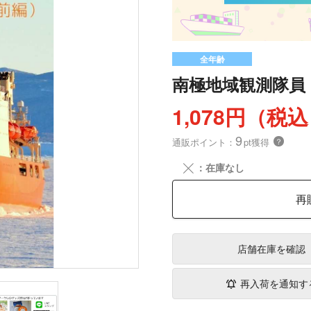
全年齢
南極地域観測隊員
1,078円（税
9
通販ポイント：
pt獲得
？
╳
：在庫なし
再
店舗在庫
を確認
再入荷を通知す