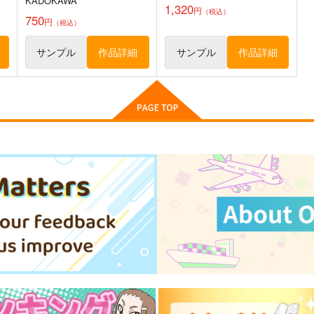
KADOKAWA
1,320
円
（税込）
750
円
（税込）
サンプル
作品詳細
サンプル
作品詳細
ク
サンフレッチェ広島サポータ
ナリムラアサクサ そのゴ
ー遠征記
ナリムラ屋。
りだんだんと。
399
3
円
（税込）
660
円
専売
（税込）
旅行・ルポ作品
旅行・ルポ作品
ト
サンプル
カート
サンプル
カート