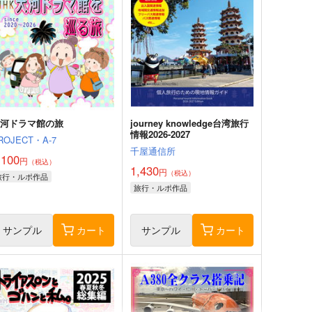
大河ドラマ館の旅
journey knowledge台湾旅行
情報2026-2027
ROJECT・A-7
千屋通信所
,100
円
（税込）
1,430
円
（税込）
旅行・ルポ作品
旅行・ルポ作品
サンプル
カート
サンプル
カート