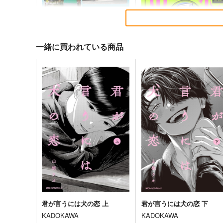
一緒に買われている商品
台湾的旅遊風景 東台湾・南迴
お気を確かにできない
旅遊(宜蘭・花蓮・台東・屏
SAVA DESIGN
東)
千屋通信所
1,100
円
（税込）
880
円
（税込）
オリジナル
旅行・ルポ作品
サンプル
カート
サンプル
カー
君が言うには犬の恋 上
君が言うには犬の恋 下
KADOKAWA
KADOKAWA