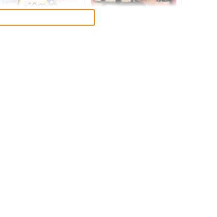
【総集編】トライアスロンと
A380全クラス搭乗記
ハンと私。-2025春夏秋冬-
RED RIBBON REVENGER
こもれびのーと
898
円
（税込）
,650
円
（税込）
旅行・ルポ作品
A380
オリジナル
サンプル
カート
サンプル
カート