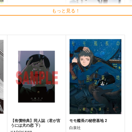
もっと見る！
ねねりっぷ７ 千葉 房総・
憧憬の温泉宿2
銚子
ゴ
享洛食楽
おしょスタジオ
1,210
円
（税込）
770
1
円
専売
（税込）
旅行・ルポ作品
ラブプラス
姉ヶ崎寧々
ト
サンプル
カート
サンプル
カート
【有償特典】同人誌（君が言
モモ艦長の秘密基地 2
うには犬の恋 下）
白泉社