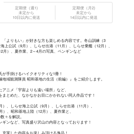
定期便（週1)
定期便（月2)
未定から
未定から
10日以内に発送
14日以内に発送
。「よりもい」が好きな方も楽しめる内容です。冬山訓練（3
海上公試（9月）、しらせ出港（11月）、しらせ乗艦（12月）、
12月）、夏作業、2～4月の写真、ペンギンなど
氏が手掛けるハイクオリティな1冊！
極地域観測隊員 昭和基地の生活（前編）』をご紹介します。
たアニメ「宇宙よりも遠い場所」など、
をまとめた、なかなかお目にかかれない同人作品です！
月）、しらせ海上公試（9月）、しらせ出港（11月）、
2月）、昭和基地上陸（12月）、夏作業と、
の数々を解説。
ンギンなど、写真盛り沢山の内容となっております！
、充実した内容をお楽しみ頂ける逸品！