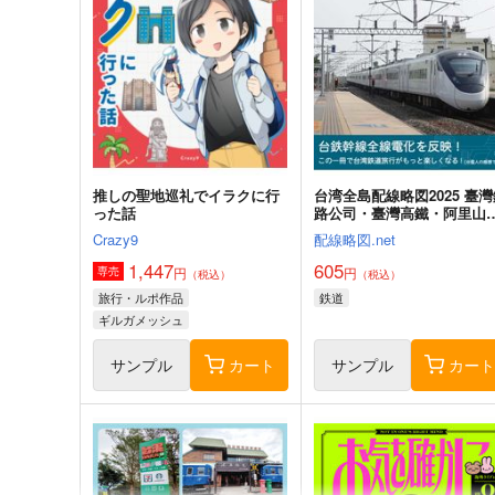
推しの聖地巡礼でイラクに行
台湾全島配線略図2025 臺灣
った話
路公司・臺灣高鐵・阿里山
林鐵路
Crazy9
配線略図.net
1,447
605
円
円
専売
（税込）
（税込）
旅行・ルポ作品
鉄道
ギルガメッシュ
サンプル
カート
サンプル
カー