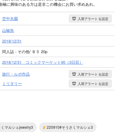
南極に興味のある方は是非この機会にお買い求めあれ。
空中氷園
入荷アラート
を設定
山椒魚
2018/12/31
同人誌 - その他/ Ｂ５ 20p
2018/12/31 コミックマーケット95（3日目）
旅行・ルポ作品
入荷アラート
を設定
ミリタリー
入荷アラート
を設定
#
さくマルシェjewelry3
220910#そうさくマルシェ3