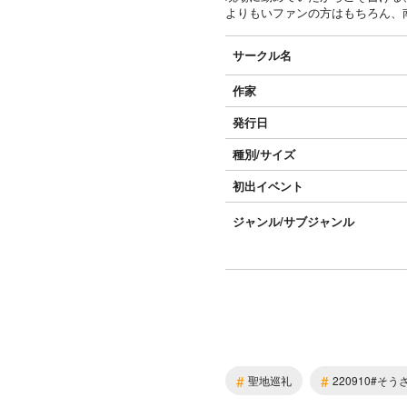
よりもいファンの方はもちろん、
サークル名
作家
発行日
種別/サイズ
初出イベント
ジャンル/
サブジャンル
#
#
聖地巡礼
220910#そう