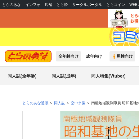
とらのあな
インフォ
店舗
とら婚
サークルポータル
とらコイン
WE
全年齢向け
成年向け
男性向け
同人誌(全年齢)
同人誌(成年)
同人特集(Vtuber)
とらのあな通販
同人誌
空中氷園
南極地域観測隊員 昭和基地