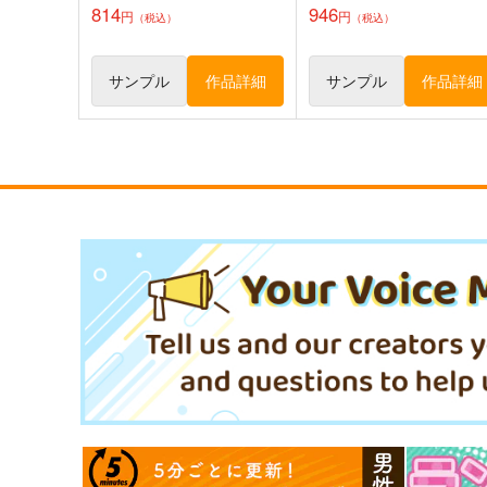
814
946
円
円
（税込）
（税込）
サンプル
作品詳細
サンプル
作品詳細
journey knowledge台湾旅行
ナリムラアサクサ そのロ
情報2026
ナリムラ屋。
千屋通信所
399
円
（税込）
1,320
円
（税込）
旅行・ルポ作品
旅行・ルポ作品
サンプル
カート
サンプル
カー