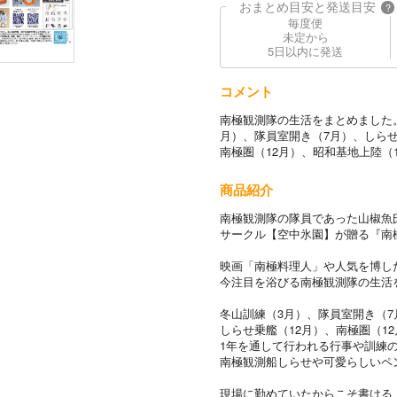
おまとめ目安と発送目安
?
毎度便
未定から
5日以内に発送
コメント
南極観測隊の生活をまとめました
月）、隊員室開き（7月）、しらせ
南極圏（12月）、昭和基地上陸（
商品紹介
南極観測隊の隊員であった山椒魚
サークル【空中氷園】が贈る『南
映画「南極料理人」や人気を博し
今注目を浴びる南極観測隊の生活
冬山訓練（3月）、隊員室開き（7
しらせ乗艦（12月）、南極圏（1
1年を通して行われる行事や訓練
南極観測船しらせや可愛らしいペ
現場に勤めていたからこそ書ける