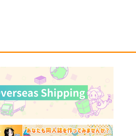
ナリムラアサクサ そのヨン
ナリムラアサクサ そのサン
ナリムラ屋。
ナリムラ屋。
99
399
円
円
（税込）
（税込）
旅行・ルポ作品
旅行・ルポ作品
サンプル
カート
サンプル
カート