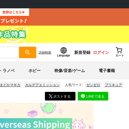
新規登録
ログイン
詳細
検索
Language
カート
・ラノベ
ホビー
映像/音楽/ゲーム
電子書籍
まどかマギカ
カルデアエミッション
人気ワード:
ゼンゼロ
プリキュア
ポストする
LINEで送る