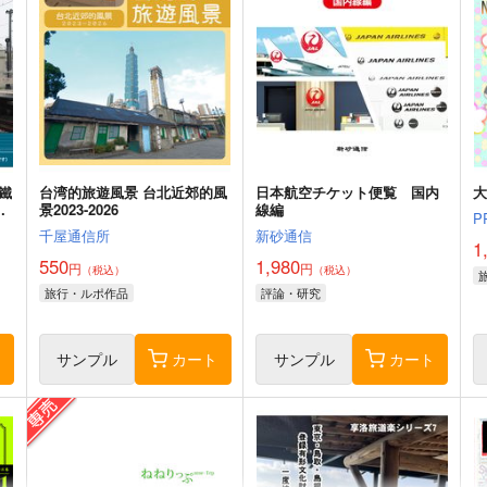
鐵
台湾的旅遊風景 台北近郊的風
日本航空チケット便覧 国内
森
景2023-2026
線編
P
千屋通信所
新砂通信
1
550
1,980
円
円
（税込）
（税込）
旅行・ルポ作品
評論・研究
ト
サンプル
カート
サンプル
カート