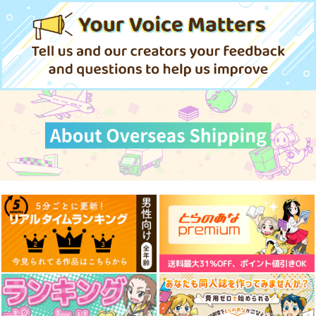
踏破録 1
死亡届
きた 1
KADOKAWA
KADOKAWA
一二三書房
924
902
935
円
円
円
（税込）
（税込）
（税込）
サンプル
サンプル
サンプル
作品詳細
作品詳細
作品詳細
始まりの雨
星に寄せる想い/色は
零れ桜／黄昏模様の感
匂へど散りぬるを
情論
幽閉サテライト
幽閉サテライト
幽閉サテライト
2,200
円
（税込）
2,750
2,750
円
円
（税込）
（税込）
サンプル
サンプル
サンプル
作品詳細
作品詳細
作品詳細
もどかしコンプレック
悪役令嬢の遺言状 1
異世界からエルフさん
ス 1
が落ちてきたのです
一二三書房
が!? 3
芳文社
アルファポリス