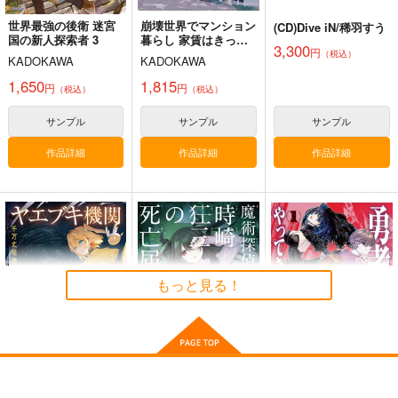
世界最強の後衛 迷宮
崩壊世界でマンション
(CD)Dive iN/稀羽すう
国の新人探索者 3
暮らし 家賃はきっち
3,300
円
りもらいます
（税込）
KADOKAWA
KADOKAWA
1,650
1,815
円
円
（税込）
（税込）
サンプル
サンプル
サンプル
作品詳細
作品詳細
作品詳細
魂の語りに導かれて
綴れぬ森の少女
玉響咲いた背後の永久
幽閉サテライト
幽閉サテライト
幽閉サテライト
1,564
843
1,572
円
円
円
（税込）
（税込）
（税込）
もっと見る！
サンプル
サンプル
サンプル
作品詳細
作品詳細
作品詳細
ヤエブキ機関千万丈塔
魔術探偵・時崎狂三の
勇者が商店街へやって