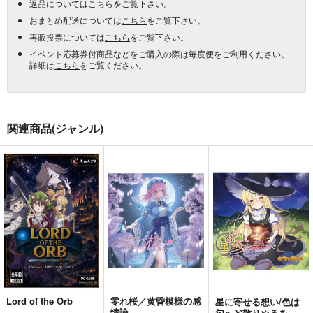
返品については
こちら
をご覧下さい。
おまとめ配送については
こちら
をご覧下さい。
再販投票については
こちら
をご覧下さい。
イベント応募券付商品などをご購入の際は毎度便をご利用ください。
詳細は
こちら
をご覧ください。
関連商品(ジャンル)
Lord of the Orb
零れ桜／黄昏模様の感
星に寄せる想い/色は
情論
匂へど散りぬるを