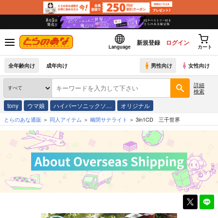
新規登録
ログイン
Language
カート
全年齢向け
成年向け
男性向け
女性向け
詳細
検索
tony
ウマ娘
ハイパーソニックソ…
オリジナル
とらのあな通販
同人アイテム
幽閉サテライト
3in1CD 三千世界