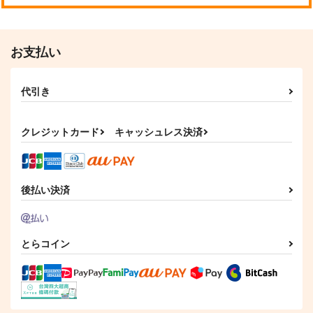
サンプル
サンプル
サンプル
作品詳細
作品詳細
作品詳細
お支払い
代引き
クレジットカード
キャッシュレス決済
後払い決済
崩壊世界の魔法杖職
世界最強の後衛 迷宮
人 3
国の新人探索者 3
とらコイン
KADOKAWA
KADOKAWA
1,980
924
円
円
（税込）
（税込）
サンプル
サンプル