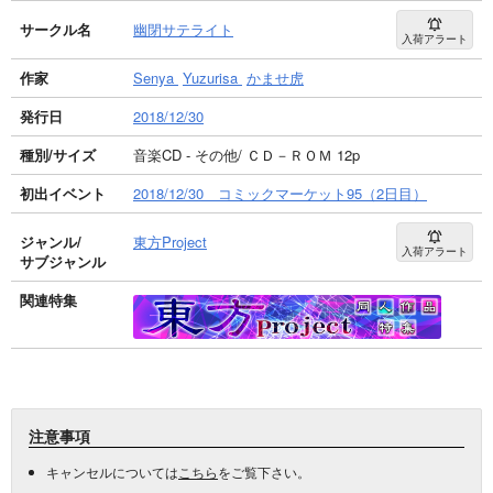
サークル名
幽閉サテライト
入荷アラート
作家
Senya
Yuzurisa
かませ虎
発行日
2018/12/30
種別/サイズ
音楽CD - その他/ ＣＤ－ＲＯＭ 12p
初出イベント
2018/12/30 コミックマーケット95（2日目）
ジャンル/
東方Project
入荷アラート
サブジャンル
関連特集
注意事項
キャンセルについては
こちら
をご覧下さい。