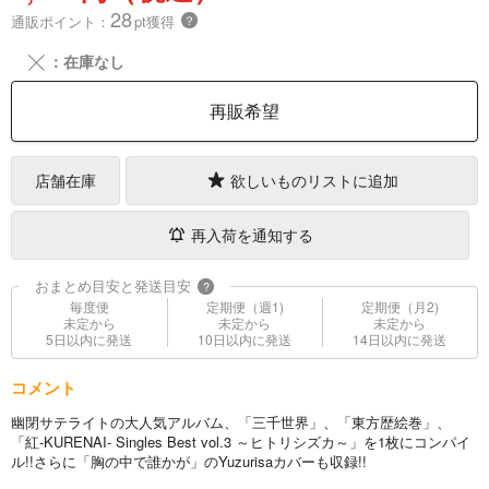
28
通販ポイント：
pt獲得
？
╳
：在庫なし
再販希望
店舗在庫
欲しいものリストに追加
再入荷を通知する
おまとめ目安と発送目安
?
毎度便
定期便（週1)
定期便（月2)
未定から
未定から
未定から
5日以内に発送
10日以内に発送
14日以内に発送
コメント
幽閉サテライトの大人気アルバム、「三千世界」、「東方歴絵巻」、
「紅-KURENAI- Singles Best vol.3 ～ヒトリシズカ～」を1枚にコンパイ
ル!!さらに「胸の中で誰かが」のYuzurisaカバーも収録!!