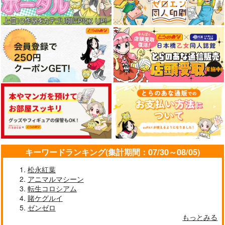
880
円
（税込）
869
792
円
円
（税込）
（税込）
サンプル
サンプル
サンプル
作品詳細
作品詳細
作品詳細
異世界オーク
でびるんびより3
咎人log.3
三色坊
しーずはうす
三季
1,430
396
865
円
円
円
（税込）
（税込）
（税込）
オークヒーロー
でびでび・でびる
伏見ガク
サンプル
サンプル
サンプル
作品詳細
作品詳細
作品詳細
キーワードランキング(集計期間：07/30～08/05)
松永紅葉
アニマルマシーン
異世界転生ダンジョン
異世界転移、地雷付
この世界の攻略本を拾
転生コロシアム
マスター温泉ダンジョ
き。 3
ってしまいました 3
賭ケグルイ
ンを作る 3
KADOKAWA
KADOKAWA
KADOKAWA
ゼンゼロ
946
968
1,078
もっとみる
円
円
円
（税込）
（税込）
（税込）