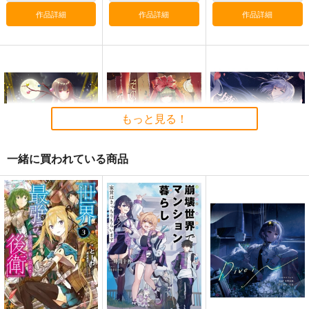
2,750
円
（税込）
作品詳細
作品詳細
作品詳細
東方Project
サンプル
カート
もっと見る！
一緒に買われている商品
御伽噺のカラクリは、
その神のジレンマに
壊れた運命を紡いで
幽閉サテライト
幽閉サテライト
幽閉サテライト
770
843
770
円
円
円
（税込）
（税込）
（税込）
魂魄妖夢
サンプル
サンプル
サンプル
作品詳細
作品詳細
作品詳細