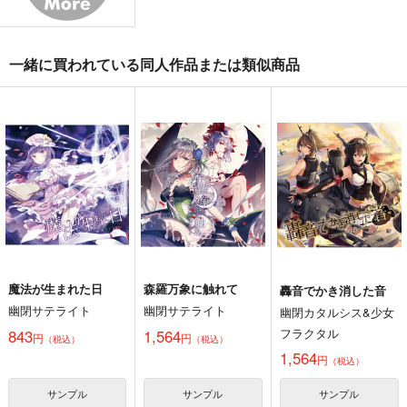
1,430
円
（税込）
2,200
1,100
円
円
（税込）
（税込）
東方Project
東方Project
東方Project
十六夜 咲夜
一緒に買われている同人作品または類似商品
サンプル
サンプル
サンプル
カート
カート
カート
魔法が生まれた日
森羅万象に触れて
轟音でかき消した音
幽閉サテライト
幽閉サテライト
幽閉カタルシス&少女
フラクタル
843
1,564
円
円
（税込）
（税込）
必然のカタストロフィ
1,564
円
／Magical-マジカル-
（税込）
少女フラクタル
サンプル
サンプル
サンプル