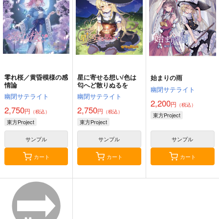
上海アリス幻樂団
Demetori
a
2,200
円
（税込）
1,760
1,320
円
円
（税込）
（税込）
東方Project
東方Project
東方Project
博麗霊夢
サンプル
サンプル
サンプル
カート
カート
カート
零れ桜／黄昏模様の感
星に寄せる想い/色は
始まりの雨
情論
匂へど散りぬるを
幽閉サテライト
幽閉サテライト
幽閉サテライト
2,200
円
（税込）
2,750
2,750
円
円
（税込）
（税込）
東方Project
東方Project
東方Project
サンプル
サンプル
サンプル
カート
カート
カート
東方剛欲異聞～水没し
東方紅魔郷～
Clutch Shooter #05
た沈愁地獄
the Embodiment of
Silver Forest
Scarlet Devil～
黄昏フロンティア
上海アリス幻樂団