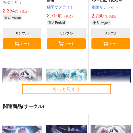
ちゆうどう
幽閉サテライト
幽閉サテライト
2,354
円
（税込）
2,750
2,750
円
円
（税込）
（税込）
東方Project
東方Project
東方Project
サンプル
サンプル
サンプル
カート
カート
カート
もっと見る！
関連商品(サークル)
始まりの雨
東方錦上
寂光寂
京 ～ Fossilized Won
滅 ～ The Truth of th
幽閉サテライト
ders.
e Cessation of Dukkh