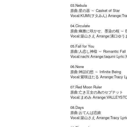
03.Nebula
原曲:星の器 ～ Casket of Star
Vocal:KUMI(ヲタみん) Arrange:Trac
04.Circulate
原曲:幽雅に咲かせ、墨染の桜 ～ Borde
Vocal:築山さえ Arrange:溝口ゆうま
05.Fall for You
原曲:人恋し神様 ～ Romantic Fall
Vocal:nachi Arrange:taqumi Lyri
06.None
原曲:神話幻想 ～ Infinite Being
Vocal:紫咲ほたる Arrange:Tracy L
07.Red Moon Ruler
原曲:亡き王女の為のセプテット
Vocal:まめみ Arrange:VALLEYST
08.Days
原曲:おてんば恋娘
Vocal:築山さえ Arrange:Tracy Lyr