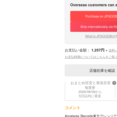
Overseas customers can a
Purchase on JPGOO
Ship internationally via
What is JPGOODBUY
お支払い金額：
1,257円
+
送料
お支払時期についてはこちらをご覧
店舗在庫
を確認
おまとめ目安と発送目安
?
毎度便
2026/08/09から
5日以内に発送
コメント
Amateras Records東方アレ