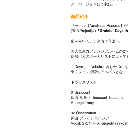
ストバージョンにて収録。
商品紹介
サークル【Amateras Records
[東方Project]の
『Grateful Days t
前を向いて、歩き出そうよ―。
大人気東方アレンジアルバムの21
総勢七人のボーカリストによって
「Days」「Nebula」含む全1
東方ファン必聴のアルバムとなっ
トラックリスト
01.Innocent
原曲:童祭 ～ Innocent Treasures
Arrange:Tracy
02.Observation
原曲:プレインエイジア
Vocal:ななひら Arrange:Masayoshi