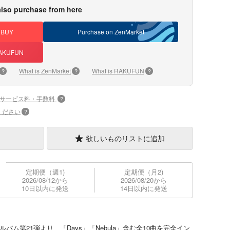
lso purchase from here
DBUY
Purchase on ZenMarket
 RAKUFUN
What is ZenMarket
What is RAKUFUN
?
?
?
+サービス料・手数料
?
ください
?
欲しいものリストに追加
定期便（週1)
定期便（月2)
2026/08/12から
2026/08/20から
10日以内に発送
14日以内に発送
ンジアルバム第21弾より、「Days」「Nebula」含む全10曲を完全イン