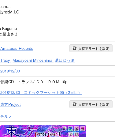
am...
yric:M.I.O
Kagome
yric:築山さえ
Amateras Records
入荷アラート
を設定
Tracy
Masayoshi Minoshima
溝口ゆうま
2018/12/30
音楽CD - トランス/ ＣＤ－ＲＯＭ 10p
2018/12/30 コミックマーケット95（2日目）
東方Project
入荷アラート
を設定
チルノ