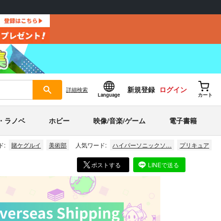
新規登録
ログイン
詳細
検索
Language
カート
・ラノベ
ホビー
映像/音楽/ゲーム
電子書籍
ド:
賭ケグルイ
美術部
人気ワード:
ハイパーソニックソ…
プリキュア
ポストする
LINEで送る