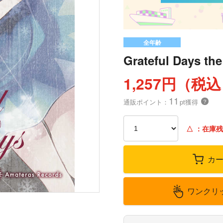
全年齢
Grateful Days the
1,257円（税
11
通販ポイント：
pt獲得
？
△
：在庫残
カ
ワンクリ