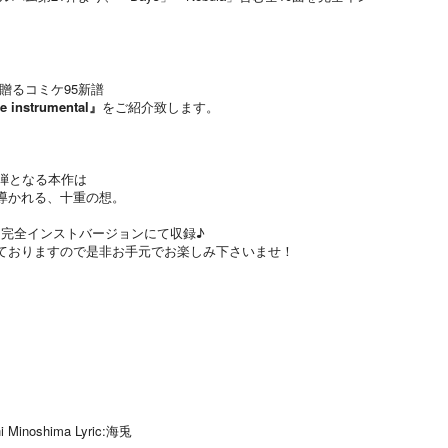
】が贈るコミケ95新譜
he instrumental』
をご紹介致します。
弾となる本作は
導かれる、十重の想。
0曲を完全インストバージョンにて収録♪
ておりますので是非お手元でお楽しみ下さいませ！
 Minoshima Lyric:海兎