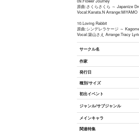
09.Flower Journey
原曲:さくらさくら ～ Japanize Dre
Vocal:Kanata.N Arrange:MiYAMO L
10.Loving Rabbit
原曲:シンデレラケージ ～ Kagome-
Vocal:築山さえ Arrange:Tracy L
サークル名
作家
発行日
種別/サイズ
初出イベント
ジャンル/
サブジャンル
メインキャラ
関連特集