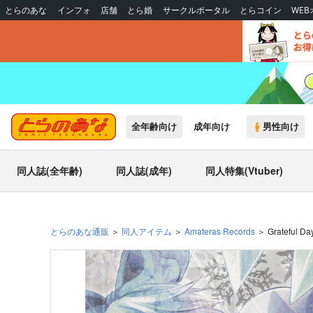
とらのあな
インフォ
店舗
とら婚
サークルポータル
とらコイン
WE
全年齢向け
成年向け
男性向け
同人誌(全年齢)
同人誌(成年)
同人特集(Vtuber)
とらのあな通販
同人アイテム
Amateras Records
Grateful Da