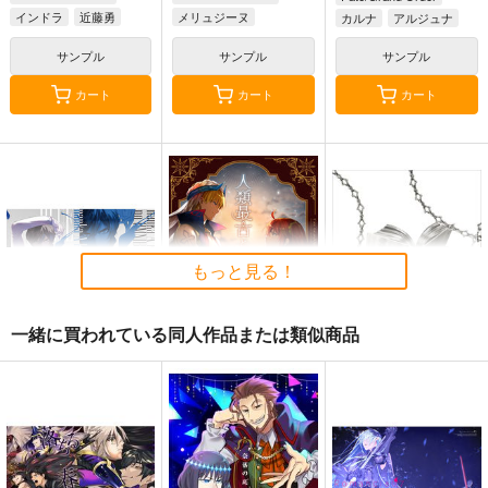
インドラ
近藤勇
メリュジーヌ
カルナ
アルジュナ
サンプル
サンプル
サンプル
カート
カート
カート
もっと見る！
一緒に買われている同人作品または類似商品
BLUE nankaAkanjin
人類最古と人類最後 I
Fate/Grand Order ma
oOMNIBUS
terial XXI
壱番地
ハイパーソニックソウ
TYPE-MOON
2,860
円
（税込）
ル
2,200
円
（税込）
Fate/Grand Order
3,025
円
Fate/Grand Order
（税込）