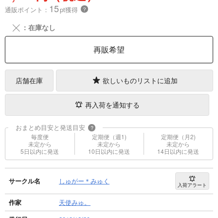
15
通販ポイント：
pt獲得
？
╳
：在庫なし
再販希望
店舗在庫
欲しいものリストに追加
再入荷を通知する
おまとめ目安と発送目安
?
毎度便
定期便（週1)
定期便（月2)
未定から
未定から
未定から
5日以内に発送
10日以内に発送
14日以内に発送
サークル名
しゅがー＊みゅく
入荷アラート
作家
天使みゅ。