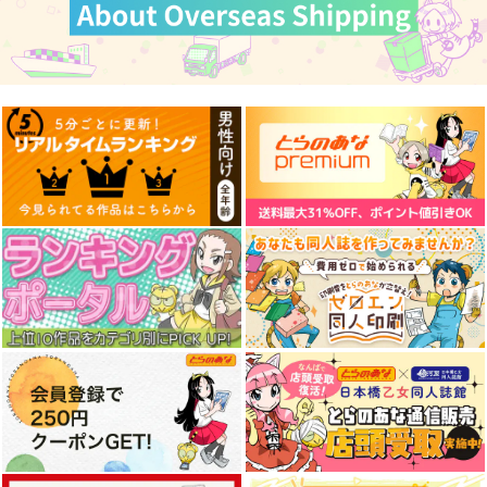
787
円
専売
（税込）
オー
Fate/Grand Order
Fate/Grand Order
ルキャラ
Fate/Grand Order
曲亭馬琴
葛飾北斎
サンプル
サンプル
サンプル
カート
カート
カート
探偵モンテ・クリスト
斎藤一の本2
LACKGAKIBOX2025
完全幻覚本
斎藤一の本を出すサー
珈琲紳士の部屋
Owen
クル
3,144
円
（税込）