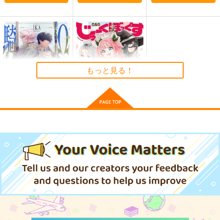
605
円
（税込）
Fate/Grand Order
Fate/Grand Order
Fate/Grand Order
巌窟王 エドモン・ダンテス
斎藤一
藤丸立香
刑部姫
蘆屋道満
巌窟王 モンテ・クリスト
SAKIYAMAMA GRAN
マハトマにおまかせ！
#おうちあんじゅ
サンプル
サンプル
サンプル
藤丸立香
D ORDER 4.0
うつらうららか
黒波会
sakiyama幕府
カート
カート
カート
660
1,100
円
円
（税込）
（税込）
もっと見る！
440
円
（税込）
イシュタル
サンプル
サンプル
サンプル
作品詳細
作品詳細
作品詳細
Ωの騎士～黎明の剣～
じゅーくぼっくす 1
ふゅーじょんぷろだく
講談社
と
792
円
（税込）
770
円
（税込）
サンプル
サンプル
FGO/FAKE DUME
蒐集
えふじいおう和風肖像
画集参
TOKIMOOON
羊小屋
作品詳細
作品詳細
800個入りタコ焼き
495
787
円
円
専売
（税込）
（税込）