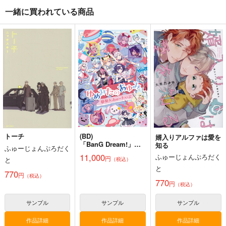
（税込）
Fate/Grand Order
Fate/Grand Order
一緒に買われている商品
Fate/Grand Order
マシュ・キリエライト
岸波白野
リリス
ギルガメッシュ
サンプル
サンプル
サンプル
ドバイフィックス
アクリルカレイドフレ
FGO Illustrations 12
ーム『オベロン・リバ
チョコレート・ショッ
ReDrop
ーシブル』
カート
カート
カート
チョコレート・ショッ
プ
1,210
円
（税込）
プ
1,100
カーマ
円
（税込）
4,400
円
（税込）
メリュジーヌ
オベロン
サンプル
サンプル
サンプル
作品詳細
作品詳細
作品詳細
トーチ
(BD)
婿入りアルファは愛を
「BanG Dream!」ゆ
知る
ふゅーじょんぷろだく
めみたのあゆみ/夢限
11,000
ふゅーじょんぷろだく
円
と
（税込）
大みゅーたいぷ
と
770
円
（税込）
770
円
（税込）
火よ！星の光の瞬きよ
海嘯に永訣
刑部姫 豪華客船へ行
く
サンプル
サンプル
サンプル
Owen
Owen
んじゃめな本舗
5,500
787
円
円
（税込）
（税込）
作品詳細
作品詳細
作品詳細