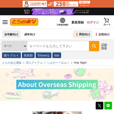
新規登録
ログイン
Language
カート
全年齢向け
成年向け
男性向け
女性向け
詳細
検索
賭ケグルイ
美術部
Toloveる
fate
とらのあな通販
同人アイテム
しゅがー＊みゅく
Holy Night