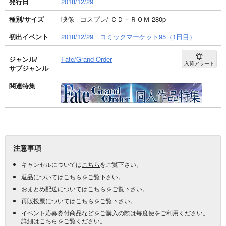
発行日
2018/12/29
種別/サイズ
映像 - コスプレ/ ＣＤ－ＲＯＭ 280p
初出イベント
2018/12/29 コミックマーケット95（1日目）
ジャンル/
Fate/Grand Order
入荷アラート
サブジャンル
関連特集
注意事項
キャンセルについては
こちら
をご覧下さい。
返品については
こちら
をご覧下さい。
おまとめ配送については
こちら
をご覧下さい。
再販投票については
こちら
をご覧下さい。
イベント応募券付商品などをご購入の際は毎度便をご利用ください。
詳細は
こちら
をご覧ください。