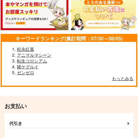
944
円
2,357
（税込）
円
Fate/Grand Order
（税込）
Fate/Grand Order
藤堂平助
一文字則宗
Fate/Grand Order
巌窟王 モンテ・クリスト
岡田以蔵
斎藤一
藤丸立香
サンプル
サンプル
サンプル
キーワードランキング(集計期間：07/30～08/05)
カート
カート
カート
松永紅葉
アニマルマシーン
転生コロシアム
賭ケグルイ
ゼンゼロ
もっとみる
お支払い
雷霆の気まぐれ
本庄雷太アートワーク
代引き
ス Fate/Grand Order
コレ！
篇03
PhraseGallery
858
円
専売