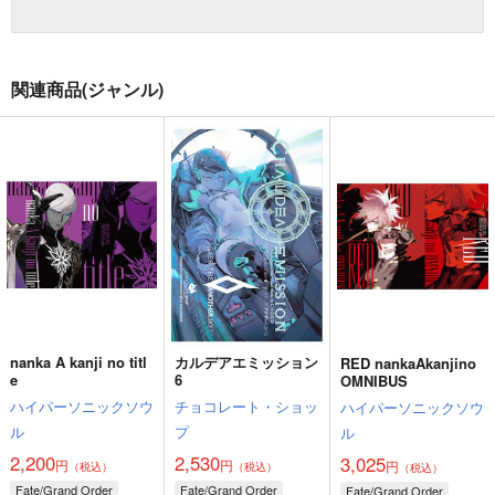
関連商品(ジャンル)
nanka A kanji no titl
カルデアエミッション
RED nankaAkanjino
e
6
OMNIBUS
ハイパーソニックソウ
チョコレート・ショッ
ハイパーソニックソウ
ル
プ
ル
2,200
2,530
3,025
円
円
円
（税込）
（税込）
（税込）
Fate/Grand Order
Fate/Grand Order
Fate/Grand Order