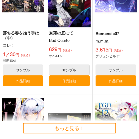
ギルガメッシュ〔キャスター〕×ぐだ子
Fate/Grand Order
アルジュナ
カルナ
サンプル
サンプル
サンプル
落ちる春を掬う手は
奈落の底にて
Romancia07
カート
カート
カート
（中）
Bad Quarto
m.m.m.
コレ！
629
3,615
円
円
（税込）
（税込）
1,430
円
（税込）
オベロン
ブリュンヒルデ
武田晴信
サンプル
サンプル
サンプル
作品詳細
作品詳細
作品詳細
悪縁
Fate Log Grand UNO
Fate/GOMEMO10
FFICIAL FANBOOK
ぽむ屋
ワダメモ
もっと見る！
act on
770
785
円
円
（税込）
（税込）
1,430
円