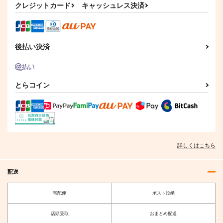
（税込）
クレジットカード
キャッシュレス決済
3,300
円
（税込）
Fate/Grand Order
Fate/Grand Order
藤丸立香
インドラ
ジェームズ・モリアーティ
後払い決済
サンプル
サンプル
カート
カート
とらコイン
詳しくはこちら
配送
宅配便
ポスト投函
店頭受取
おまとめ配送