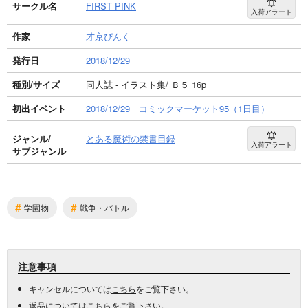
サークル名
FIRST PINK
入荷アラート
作家
才京ぴんく
発行日
2018/12/29
種別/サイズ
同人誌 - イラスト集/ Ｂ５ 16p
初出イベント
2018/12/29 コミックマーケット95（1日目）
ジャンル/
とある魔術の禁書目録
入荷アラート
サブジャンル
#
#
学園物
戦争・バトル
注意事項
キャンセルについては
こちら
をご覧下さい。
返品については
こちら
をご覧下さい。