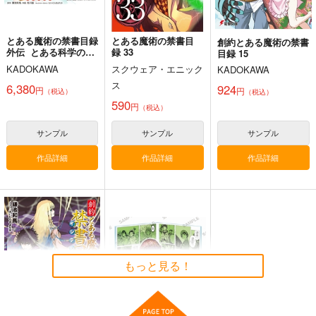
とある魔術の禁書目録
とある魔術の禁書目
創約とある魔術の禁書
外伝 とある科学の超
録 33
目録 15
電磁砲 21 特装版
KADOKAWA
スクウェア・エニック
KADOKAWA
ス
6,380
924
円
円
（税込）
（税込）
590
円
（税込）
サンプル
サンプル
サンプル
作品詳細
作品詳細
作品詳細
もっと見る！