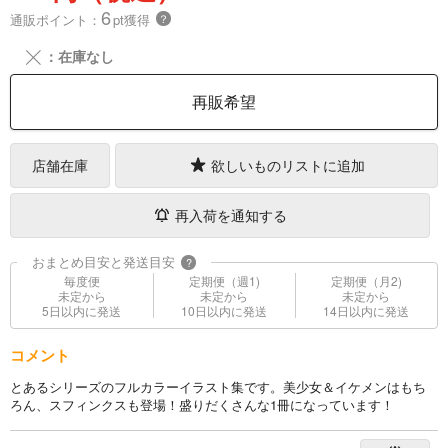
6
通販ポイント：
pt獲得
？
╳
：在庫なし
再販希望
店舗在庫
欲しいものリストに追加
再入荷を通知する
おまとめ目安と発送目安
?
毎度便
定期便（週1)
定期便（月2)
未定から
未定から
未定から
5日以内に発送
10日以内に発送
14日以内に発送
コメント
とあるシリーズのフルカラーイラスト集です。美少女＆イケメンはもち
ろん、スフィンクスも登場！盛りだくさんな1冊になっています！