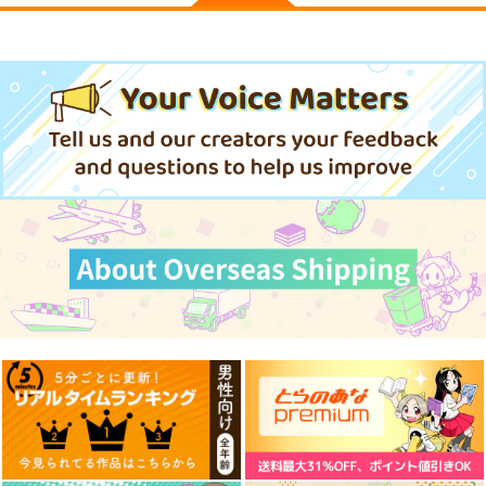
創約とある魔術の禁書
【有償特典】名シーン
目録 14
ジオラマセット
vol.2(初春飾利・佐天
KADOKAWA
KADOKAWA
涙子・御坂美琴&白井
黒子)（とある魔術の
836
12,320
円
円
（税込）
（税込）
禁書目録外伝 とある
科学の超電磁砲 21 特
サンプル
サンプル
装版）
作品詳細
作品詳細