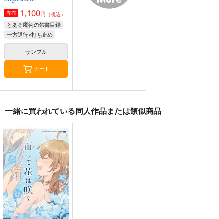
1,100
円
専売
（税込）
とある魔術の禁書目録
一方通行×打ち止め
サンプル
カート
一緒に買われている同人作品または類似商品