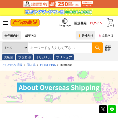
新規登録
ログイン
Language
カート
全年齢向け
成年向け
男性向け
女性向け
詳細
検索
美術部
ブタ野郎
オリジナル
プリキュア
とらのあな通販
同人誌
FIRST PINK
Intersect