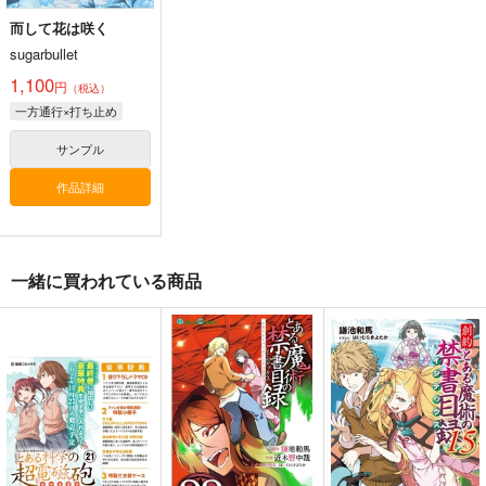
而して花は咲く
sugarbullet
1,100
円
（税込）
一方通行×打ち止め
サンプル
作品詳細
一緒に買われている商品