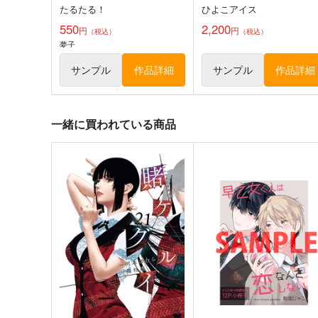
たるたる！
ひよこアイス
550
2,200
円
円
（税込）
（税込）
夢子
サンプル
作品詳細
サンプル
作品詳細
一緒に買われている商品