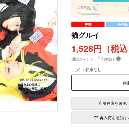
専売
全年齢
猫グルイ
1,528円（税
13
通販ポイント：
pt獲得
？
╳
：在庫なし
再
店舗在庫
を確認
再入荷を通知す