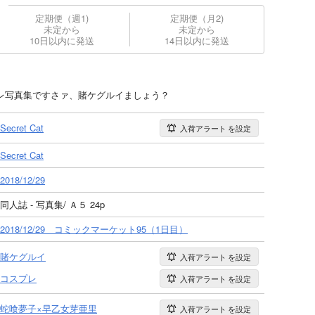
定期便（週1)
定期便（月2)
未定から
未定から
10日以内に発送
14日以内に発送
プレ写真集ですさァ、賭ケグルイましょう？
Secret Cat
入荷アラート
を設定
Secret Cat
2018/12/29
同人誌 - 写真集/ Ａ５ 24p
2018/12/29 コミックマーケット95（1日目）
賭ケグルイ
入荷アラート
を設定
コスプレ
入荷アラート
を設定
蛇喰夢子×早乙女芽亜里
入荷アラート
を設定