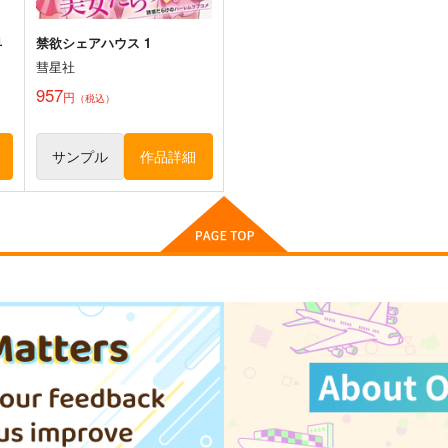
早
禁欲シェアハウス 1
）
彗星社
957
円
（税込）
サンプル
作品詳細