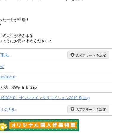
った一冊が登場！
♪
耳式先生が贈る本作
いようにお買い求めください♪
耳式』
入荷アラート
を設定
式
19/03/10
人誌 - 漫画/ Ｂ５ 28p
019/03/10 サンシャインクリエイション2019 Spring
リジナル
入荷アラート
を設定