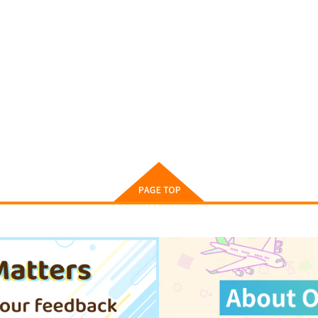
ト
サンプル
カート
サンプル
カート
4
今日の一枚 2026年 Vol.1
あお高活動日誌14
「
WhitePlanter
SUN
S
展
1,320
1,572
円
円
（税込）
（税込）
1
オリジナル
オリジナル