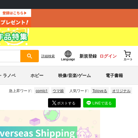
新規登録
ログイン
詳細
検索
Language
カート
・ラノベ
ホビー
映像/音楽/ゲーム
電子書籍
急上昇ワード:
comic1
ウマ娘
人気ワード:
Toloveる
オリジナル
ポストする
LINEで送る