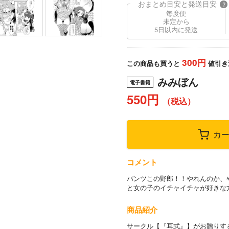
おまとめ目安と発送目安
?
毎度便
未定から
5日以内に発送
300円
この商品も買うと
値引き
みみぼん
電子書籍
550円
（税込）
カ
コメント
パンツこの野郎！！やれんのか、
と女の子のイチャイチャが好きな
商品紹介
サークル【『耳式』】がお贈りする“サ