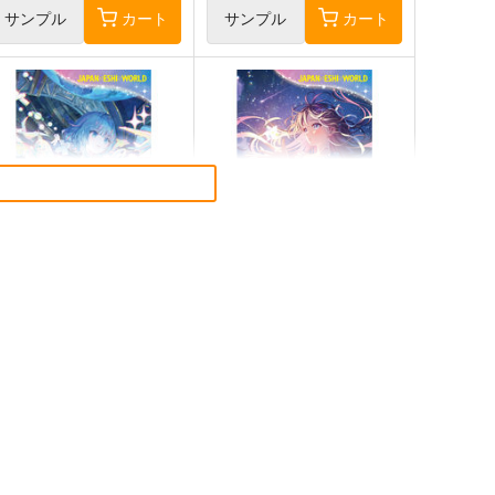
サンプル
カート
サンプル
カート
藤ちょこ「星の記憶と巡り合
森倉円「名前のない星」絵師
」絵師100人展 16 大阪
100人展 16 大阪展 前売り券
 前売り券
産経新聞社
産経新聞社
,300
1,300
円
円
（税込）
（税込）
オリジナル
オリジナル