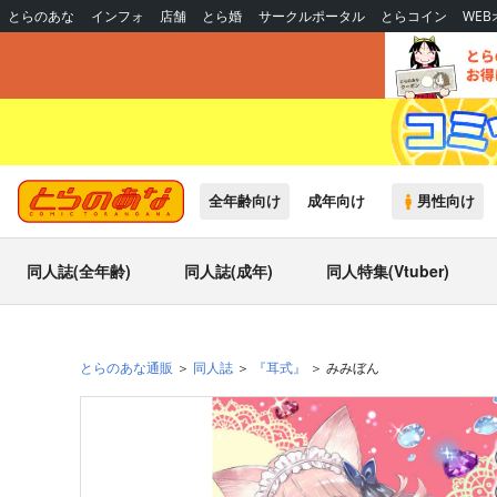
とらのあな
インフォ
店舗
とら婚
サークルポータル
とらコイン
WE
全年齢向け
成年向け
男性向け
同人誌(全年齢)
同人誌(成年)
同人特集(Vtuber)
とらのあな通販
同人誌
『耳式』
みみぼん