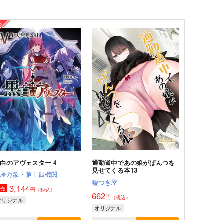
白のアヴェスター 4
通勤道中であの娘がぱんつを
見せてくる本13
神座万象・第十四機関
嘘つき屋
3,144
円
専売
（税込）
662
円
（税込）
オリジナル
オリジナル