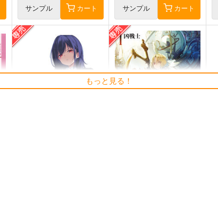
ト
サンプル
カート
サンプル
カート
もっと見る！
≪C108作品セット≫B2タペス
黒白のアヴェスター 1
トリー【サークル：アニマル
う
神座万象・第十四機関
マシーン】
展
アニマルマシーン
2,178
円
専売
（税込）
2,750
1
円
専売
（税込）
オリジナル
オリジナル