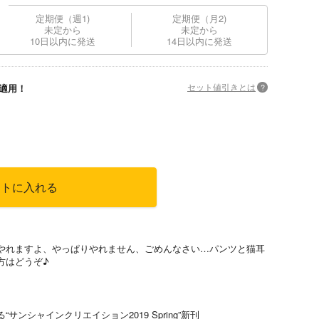
定期便（週1)
定期便（月2)
未定から
未定から
10日以内に発送
14日以内に発送
セット値引きとは
?
適用！
ートに入れる
やれますよ、やっぱりやれません、ごめんなさい…パンツと猫耳
方はどうぞ♪
ンシャインクリエイション2019 Spring”新刊