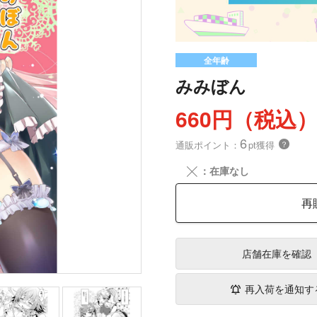
全年齢
みみぼん
660円（税込
6
通販ポイント：
pt獲得
？
╳
：在庫なし
再
店舗在庫
を確認
再入荷を通知す