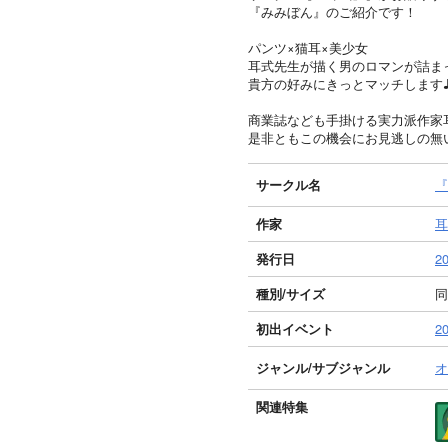
『みみぼん』のご紹介です！
パンツ×猫耳×美少女
耳式先生が描く男のロマンが詰ま
貴方の好みにきっとマッチします
商業誌なども手掛ける実力派作家
是非ともこの機会にお見逃しの無
サークル名
『
作家
耳
発行日
20
種別/サイズ
同
初出イベント
2
ジャンル/
サブジャンル
オ
関連特集