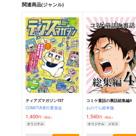
関連商品(ジャンル)
ティアズマガジン157
コミケ童話の裏話総集編4
COMITIA実行委員会
おのでら総本舗
1,400
1,540
円
円
（税込）
（税込）
オリジナル
オリジナル
メロス