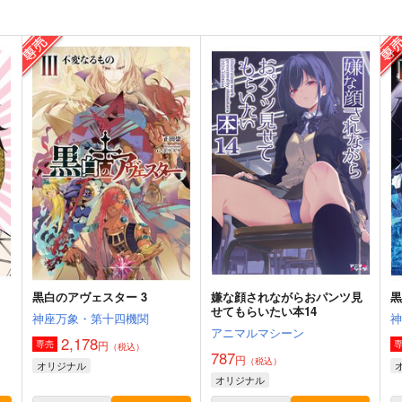
黒白のアヴェスター 3
嫌な顔されながらおパンツ見
黒
せてもらいたい本14
神座万象・第十四機関
アニマルマシーン
2,178
円
専売
（税込）
787
円
（税込）
オリジナル
オリジナル