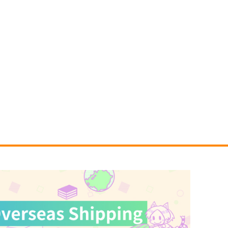
サンプル
カート
サンプル
カート
フカヒレ
もっとみてみてチェック
LUNER RABBITS SWEET
5年目の放課後
 STATION☆」絵師100人
産経新聞社
 16 大阪展 前売り券
899
円
（税込）
,300
円
（税込）
オリジナル
くるみ
しずく
オリジナル