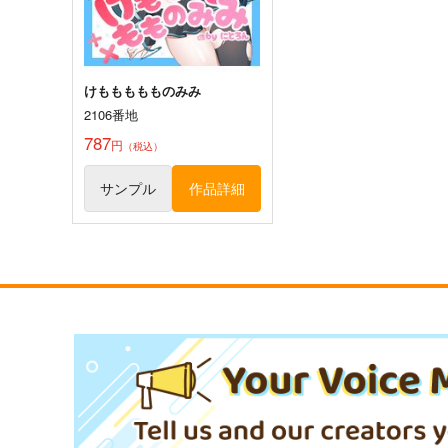
サンプル
カート
サンプル
カー
けももももものみみ
2106番地
787
円
（税込）
サンプル
作品詳細
むにんしき「届かなくても、
Postまるいち的風景総集編
届くといいな」絵師100人
天水花苑
展 16 大阪展 前売り券
産経新聞社
1,540
円
専売
（税込）
1,300
円
（税込）
オリジナル
まるいち
オリジナル