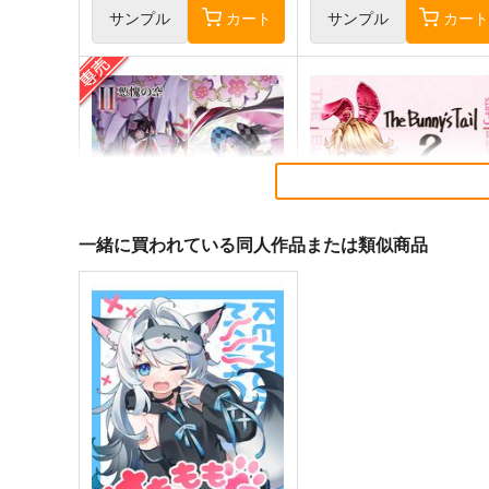
サンプル
カート
サンプル
カー
一緒に買われている同人作品または類似商品
黒白のアヴェスター 2
まぐ太ノート16冊
目 The Bunny's Tail 2
神座万象・第十四機関
C-ARTS
2,178
円
専売
（税込）
1,430
円
（税込）
オリジナル
オリジナル