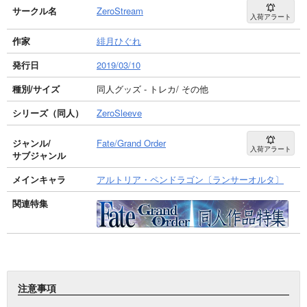
サークル名
ZeroStream
入荷アラート
作家
緋月ひぐれ
発行日
2019/03/10
種別/サイズ
同人グッズ - トレカ/ その他
シリーズ（同人）
ZeroSleeve
ジャンル/
Fate/Grand Order
入荷アラート
サブジャンル
メインキャラ
アルトリア・ペンドラゴン〔ランサーオルタ〕
関連特集
注意事項