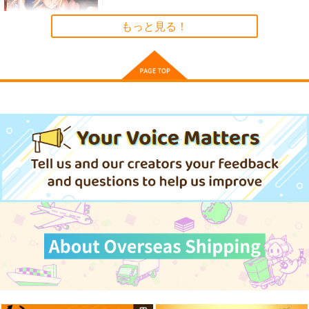
もっと見る！
火よ！星の光の瞬きよ
FGO/FAKE DUME
えふじいおう和風肖像
画集参
Owen
TOKIMOOON
800個入りタコ焼き
5,500
495
円
円
（税込）
（税込）
787
SAKIYAMAMA GRAN
円
専売
（税込）
オー
Fate/Grand Order
Fate/Grand Order
D ORDER 3.0
ルキャラ
Fate/Grand Order
巌窟王 エドモン・ダンテス
sakiyama幕府
アクリルスタンド「緋
Pekorism TB
葛飾北斎
PPP
雪」
巌窟王 モンテ・クリスト
WIREFRAME
WIREFRAME
セール中
サンプル
サンプル
サンプル
藤丸立香
夜月グループ
440
1,000
1,000
円
（税込）
円
円
（税込）
（税込）
2,829
円
カート
カート
カート
（税込）
兎田ぺこら
Fate/Grand Order
兎田ぺこら
モードレッド
サンプル
サンプル
サンプル
アルトリア・ペンドラゴン〔ランサーオルタ〕
サンプル
作品詳細
作品詳細
作品詳細
アルトリア・ペンドラゴン〔ライダーオルタ〕
カート