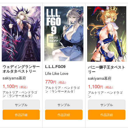
RED nankaAkanjino
GGG / EVENT QUES
悪縁
OMNIBUS
T
ぽむ屋
ハイパーソニックソウ
仕立屋D
770
円
（税込）
ル
473
円
専売
（税込）
Fate/Grand Order
3,025
円
Fate/Grand Order
（税込）
マシュ・キリエライト
柳生但馬守宗矩
Fate/Grand Order
リリス
新宿のアーチャー
カルナ
アルジュナ
レジスタンスのライダー
サンプル
サンプル
サンプル
ウェディングランサー
L.L.L.FGO9
バニー獅子王タペスト
カート
カート
カート
オルタタペストリー
リー
Life Like Love
sakiyama幕府
sakiyama幕府
770
円
（税込）
1,100
1,100
円
円
（税込）
アルトリア・ペンドラゴ
（税込）
ン〔ランサーオルタ〕
アルトリア・ペンドラゴ
アルトリア・ペンドラゴ
ン〔ランサーオルタ〕
ン
サンプル
サンプル
サンプル
作品詳細
作品詳細
作品詳細