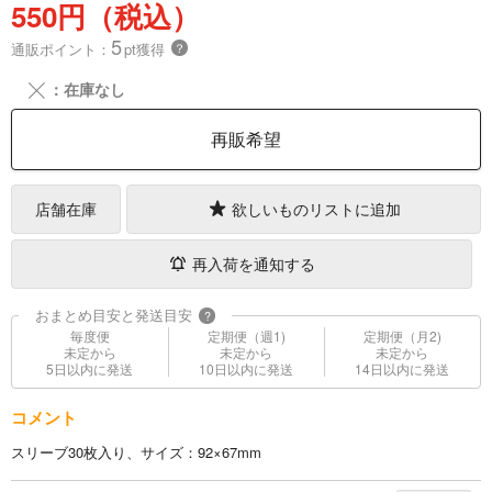
550円（税込）
5
通販ポイント：
pt獲得
？
╳
：在庫なし
再販希望
店舗在庫
欲しいものリストに追加
再入荷を通知する
おまとめ目安と発送目安
?
毎度便
定期便（週1)
定期便（月2)
未定から
未定から
未定から
5日以内に発送
10日以内に発送
14日以内に発送
コメント
スリーブ30枚入り、サイズ：92×67mm