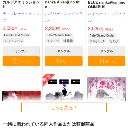
カルデアエミッション
nanka A kanji no titl
BLUE nankaAkanjino
6
e
OMNIBUS
チョコレート・ショッ
ハイパーソニックソウ
ハイパーソニックソウ
プ
ル
ル
2,530
2,200
3,025
円
円
円
（税込）
（税込）
（税込）
Fate/Grand Order
Fate/Grand Order
Fate/Grand Order
メリュジーヌ
インドラ
近藤勇
アルジュナ
カルナ
サンプル
サンプル
サンプル
カート
カート
カート
もっと見る！
一緒に買われている同人作品または類似商品