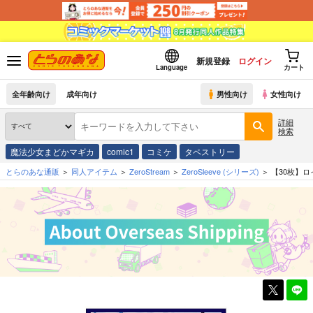
新規登録
ログイン
Language
カート
全年齢向け
成年向け
男性向け
女性向け
詳細
検索
魔法少女まどかマギカ
comic1
コミケ
タペストリー
とらのあな通販
同人アイテム
ZeroStream
ZeroSleeve
(シリーズ)
【30枚】ロ