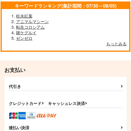
キーワードランキング(集計期間：07/30～08/05)
松永紅葉
アニマルマシーン
転生コロシアム
Bloomoutain Blend
Fresh＆Smooth
賭ケグルイ
2025
ゼンゼロ
ロイヤルマウンテン
ロイヤルマウンテン
もっとみる
770
円
（税込）
770
円
（税込）
青山 澄香
青山 澄香
サンプル
サンプル
お支払い
作品詳細
作品詳細
代引き
クレジットカード
キャッシュレス決済
後払い決済