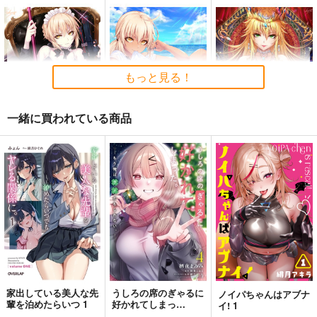
人類最古と人類最後 I
CHALDEA SKETCH 1
Fate/Grand Order ma
6
terial XXI
壱番地
CLOSET CHILD
TYPE-MOON
もっと見る！
2,860
円
（税込）
1,481
2,200
円
円
（税込）
（税込）
Fate/Grand Order
Fate/Grand Order
Fate/Grand Order
ギルガメッシュ〔キャスター〕×ぐだ子
一緒に買われている商品
メタトロン・ジャンヌ
リリス
サンプル
サンプル
サンプル
メイドオルタタペスト
日焼けメイドオルタタ
ドレス獅子王タペスト
リー
ペストリー
リー
カート
カート
カート
sakiyama幕府
sakiyama幕府
sakiyama幕府
1,100
1,100
1,100
円
円
円
（税込）
（税込）
（税込）
アルトリア・ペンドラゴ
アルトリア・ペンドラゴ
アルトリア・ペンドラゴ
ン〔オルタ〕
ン〔オルタ〕
ン
サンプル
サンプル
サンプル
作品詳細
作品詳細
作品詳細
家出している美人な先
うしろの席のぎゃるに
ノイパちゃんはアブナ
輩を泊めたらいつ 1
好かれてしまっ
イ! 1
た。 4 もう俺はダメ