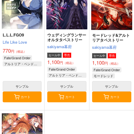
サンプル
サンプル
斎藤一の本2
刑部姫 豪華客船へ行
海嘯に永訣
作品詳細
作品詳細
く
斎藤一の本を出すサー
Owen
んじゃめな本舗
クル
787
L.L.L.FGO9
ウェディングランサー
モードレッド&アルト
円
（税込）
605
円
オルタタペストリー
リアタペストリー
2,357
（税込）
円
Life Like Love
Fate/Grand Order
（税込）
Fate/Grand Order
sakiyama幕府
sakiyama幕府
斎藤一
藤丸立香
Fate/Grand Order
770
円
（税込）
刑部姫
蘆屋道満
斎藤一
セール中
専売
セール中
専売
Fate/Grand Order
SAKIYAMAMA GRAN
TYPE-MOON非公式
さとりとおりんのほの
1,100
1,100
円
円
（税込）
D ORDER 5.0
DataBook2026
アルトリア・ペンドラゴン〔ランサーオルタ〕
（税込）
ぼの四季絵集
サンプル
サンプル
サンプル
Fate/Grand Order
岸波白野
Fate/Grand Order
sakiyama幕府
胡玉書厨
ひてさむし
カート
カート
カート
アルトリア・ペンドラゴン〔ランサーオルタ〕
モードレッド
440
3,144
787
円
円
円
（税込）
（税込）
（税込）
アルトリア・ペンドラゴン〔ランサーオルタ〕
アルトリア・ペンドラゴ
アルトリア・ペンドラゴ
サンプル
サンプル
サンプル
さとり×お燐
ン
ン
カート
カート
カート
サンプル
サンプル
サンプル
作品詳細
作品詳細
作品詳細