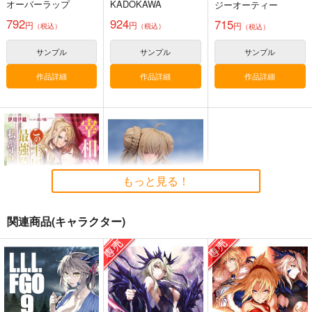
オーバーラップ
KADOKAWA
ジーオーティー
かもしれない。
792
924
715
円
円
円
（税込）
（税込）
（税込）
Fate/GOMEMO10
FGO OEKAKI Rando
Fate Log Grand UNO
m5
サンプル
サンプル
サンプル
FFICIAL FANBOOK
ワダメモ
たけさと
act on
785
作品詳細
作品詳細
作品詳細
円
（税込）
1,320
1,430
円
円
（税込）
（税込）
Fate/Grand Order
Fate/Grand Order
Fate/Grand Order
鈴鹿御前
岸波白野
ギルガメッシュ
サンプル
サンプル
サンプル
L.L.L.FGO8
L.L.L.FGO10
[2608]セイバー
_FGO(Shexyo)_sB2
Life Like Love
Life Like Love
タペストリー
カート
カート
カート
くわい屋
もっと見る！
770
770
円
円
（税込）
（税込）
3,929
円
アルトリア・ペンドラゴ
アルトリア・ペンドラゴ
（税込）
ン〔ランサー〕
ン〔ランサー〕
アルトリア・ペンドラゴ
ン
関連商品(キャラクター)
サンプル
サンプル
サンプル
宰相様の全てはこの王
あみあみ アズールレ
作品詳細
作品詳細
作品詳細
国最強騎士である私が
ーン フォーミダブ
守りましょう!
ル ロイヤルレディの
23,474
KADOKAWA
円
（税込）
海ver. 完成品
1,705
円
（税込）