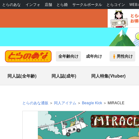
とらのあな
インフォ
店舗
とら婚
サークルポータル
とらコイン
WE
全年齢向け
成年向け
男性向け
同人誌(全年齢)
同人誌(成年)
同人特集(Vtuber)
とらのあな通販
同人アイテム
Beagle Kick
MIRACLE