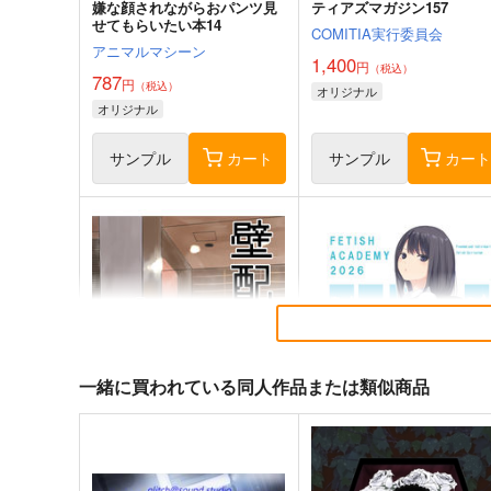
嫌な顔されながらおパンツ見
ティアズマガジン157
せてもらいたい本14
COMITIA実行委員会
アニマルマシーン
1,400
円
（税込）
787
円
（税込）
オリジナル
オリジナル
サンプル
カート
サンプル
カー
一緒に買われている同人作品または類似商品