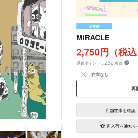
全年齢
MIRACLE
2,750円（税
25
通販ポイント：
pt獲得
？
╳
：在庫なし
再
店舗在庫
を確認
再入荷を通知す