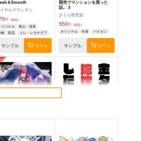
resh＆Smooth
競売でマンションを買った
話。３
ロイヤルマウンテン
さくら研究室
70
円
（税込）
550
円
（税込）
オリジナル
青山 澄香
オリジナル
作者
パイセン
白峰 莉花
メレ・レタナグア
サンプル
カート
サンプル
カート