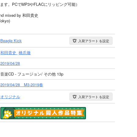
ます。PCでMP3やFLACにリッピング可能）
d and mixed by 和田貴史
okyo)
Beagle Kick
入荷アラート
を設定
和田貴史
橋爪徹
2019/04/28
音楽CD - フュージョン/ その他 13p
2019/04/28 M3-2019春
オリジナル
入荷アラート
を設定