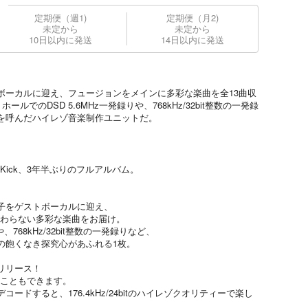
定期便（週1)
定期便（月2)
未定から
未定から
10日以内に発送
14日以内に発送
ボーカルに迎え、フュージョンをメインに多彩な楽曲を全13曲収
ルでのDSD 5.6MHz一発録りや、768kHz/32bit整数の一発録
を呼んだハイレゾ音楽制作ユニットだ。
 Kick、3年半ぶりのフルアルバム。
。
子をゲストボーカルに迎え、
にこだわらない多彩な楽曲をお届け。
、768kHz/32bit整数の一発録りなど、
の飽くなき探究心があふれる1枚。
でリリース！
むこともできます。
ードすると、176.4kHz/24bitのハイレゾクオリティーで楽し