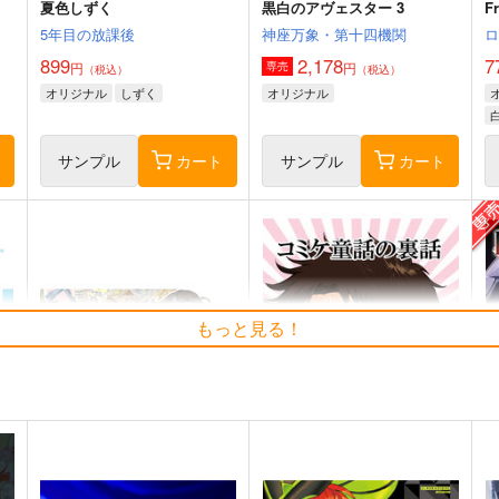
夏色しずく
黒白のアヴェスター 3
F
5年目の放課後
神座万象・第十四機関
899
2,178
7
円
円
専売
（税込）
（税込）
オリジナル
しずく
オリジナル
ト
サンプル
カート
サンプル
カート
もっと見る！