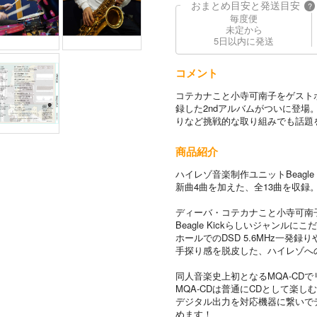
おまとめ目安と発送目安
?
毎度便
未定から
5日以内に発送
コメント
コテカナこと小寺可南子をゲスト
録した2ndアルバムがついに登場。ホー
りなど挑戦的な取り組みでも話題
商品紹介
ハイレゾ音楽制作ユニットBeagle
新曲4曲を加えた、全13曲を収録
ディーバ・コテカナこと小寺可南
Beagle Kickらしいジャンル
ホールでのDSD 5.6MHz一発録りや
手探り感を脱皮した、ハイレゾへ
同人音楽史上初となるMQA-CD
MQA-CDは普通にCDとして楽し
デジタル出力を対応機器に繋いでデコ
めます！