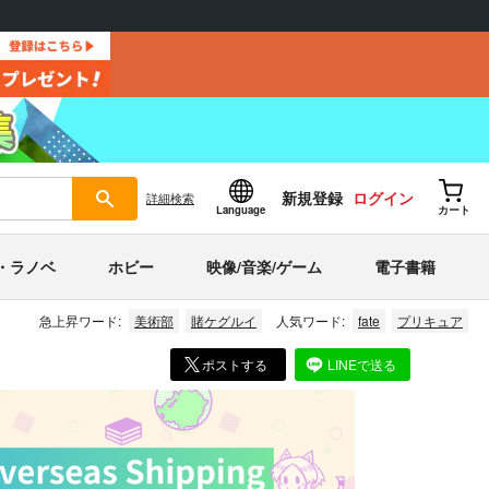
新規登録
ログイン
詳細
検索
Language
カート
・ラノベ
ホビー
映像/音楽/ゲーム
電子書籍
急上昇ワード:
美術部
賭ケグルイ
人気ワード:
fate
プリキュア
ポストする
LINEで送る