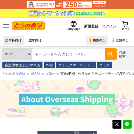
新規登録
ログイン
Language
カート
全年齢向け
成年向け
男性向け
女性向け
詳細
検索
魔法少女まどかマギカ
tony
コミックマーケット…
コミケ
とらのあな通販
同人誌
堤修一
実践ARKit - 作りながら学ぶネイティブARアプ