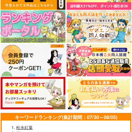
黒白のアヴェスター 2
通勤道中であの娘がぱ
まぐ太ノート16冊
んつを見せてくる本
目 The Bunny's Tail 2
神座万象・第十四機
13
嘘つき屋
C-ARTS
関
662
1,430
円
円
2,178
（税込）
（税込）
円
専売
（税込）
オリジナル
オリジナル
オリジナル
サンプル
サンプル
サンプル
カート
カート
カート
キーワードランキング(集計期間：07/30～08/05)
松永紅葉