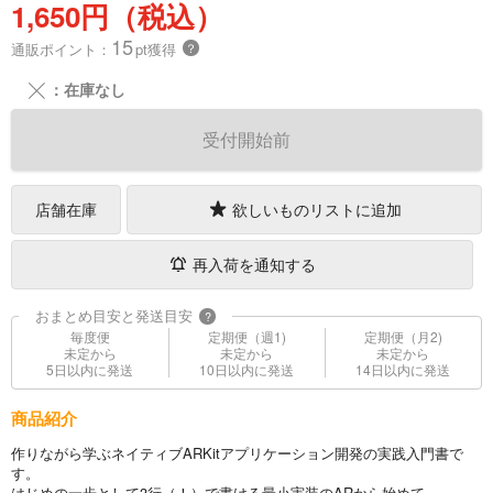
1,650円（税込）
15
通販ポイント：
pt獲得
？
╳
：在庫なし
受付開始前
店舗在庫
欲しいものリストに追加
再入荷を通知する
おまとめ目安と発送目安
?
毎度便
定期便（週1)
定期便（月2)
未定から
未定から
未定から
5日以内に発送
10日以内に発送
14日以内に発送
商品紹介
作りながら学ぶネイティブARKitアプリケーション開発の実践入門書で
す。
はじめの一歩として3行（！）で書ける最小実装のARから始めて、