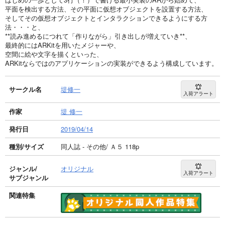
平面を検出する方法、その平面に仮想オブジェクトを設置する方法、
そしてその仮想オブジェクトとインタラクションできるようにする方
法・・・と、
**読み進めるにつれて「作りながら」引き出しが増えていき**、
最終的にはARKitを用いたメジャーや、
空間に絵や文字を描くといった、
ARKitならではのアプリケーションの実装ができるよう構成しています。
サークル名
堤修一
入荷アラート
作家
堤 修一
発行日
2019/04/14
種別/サイズ
同人誌 - その他/ Ａ５ 118p
ジャンル/
オリジナル
入荷アラート
サブジャンル
関連特集