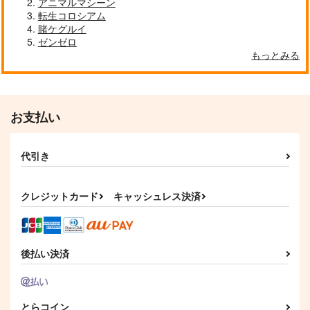
アニマルマシーン
転生コロシアム
賭ケグルイ
黒白のアヴェスター 1
藤ちょこ「星の記憶と
ゼンゼロ
今日の一枚 2026
巡り合う」絵師100人
年 Vol.1
もっとみる
神座万象・第十四機
展 16 大阪展 前売り券
産経新聞社
WhitePlanter
関
1,300
1,320
円
円
2,178
（税込）
（税込）
円
専売
（税込）
オリジナル
オリジナル
オリジナル
お支払い
サンプル
サンプル
サンプル
代引き
カート
カート
カート
クレジットカード
キャッシュレス決済
後払い決済
とらコイン