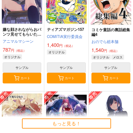
嫌な顔されながらおパ
ティアズマガジン157
コミケ童話の裏話総集
ンツ見せてもらいたい
編4
COMITIA実行委員会
本14
アニマルマシーン
おのでら総本舗
1,400
円
（税込）
787
1,540
円
円
（税込）
（税込）
オリジナル
オリジナル
オリジナル
メロス
サンプル
サンプル
サンプル
カート
カート
カート
もっと見る！