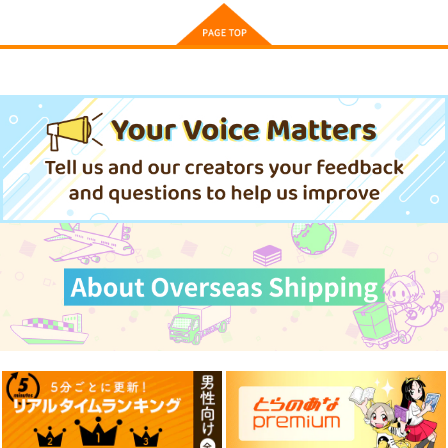
黒白のアヴェスター 3
黒白のアヴェスター 4
≪C108作品セット
≫B2タペストリー
神座万象・第十四機
神座万象・第十四機
【サークル：アニマル
アニマルマシーン
関
関
マシーン】
2,750
円
専売
2,178
3,144
（税込）
円
円
専売
専売
（税込）
（税込）
オリジナル
オリジナル
オリジナル
サンプル
サンプル
サンプル
カート
カート
カート