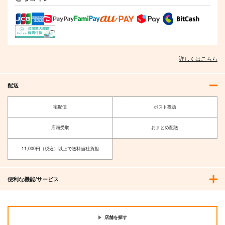
森倉円「名前のない
星」絵師100人
展 16 大阪展 前売り券
産経新聞社
1,300
詳しくはこちら
円
（税込）
オリジナル
配送
サンプル
カート
宅配便
ポスト投函
店頭受取
おまとめ配送
11,000円（税込）以上で送料当社負担
便利な機能/サービス
店舗を探す