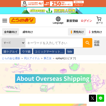
新規登録
ログイン
Language
カート
全年齢向け
成年向け
男性向け
女性向け
詳細
検索
賭ケグルイ
ウマ娘
コミックマーケット…
fate
とらのあな通販
同人アイテム
豚乙女
epitaph[エピタフ]