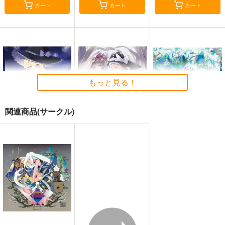
カート
カート
カート
もっと見る！
関連商品(サークル)
星に寄せる想い/色は
始まりの雨
東方錦上
匂へど散りぬるを
京 ～ Fossilized Won
幽閉サテライト
ders.
幽閉サテライト
上海アリス幻樂団
2,200
円
（税込）
2,750
1,760
円
円
（税込）
（税込）
東方Project
東方Project
東方Project
サンプル
サンプル
サンプル
カート
カート
カート