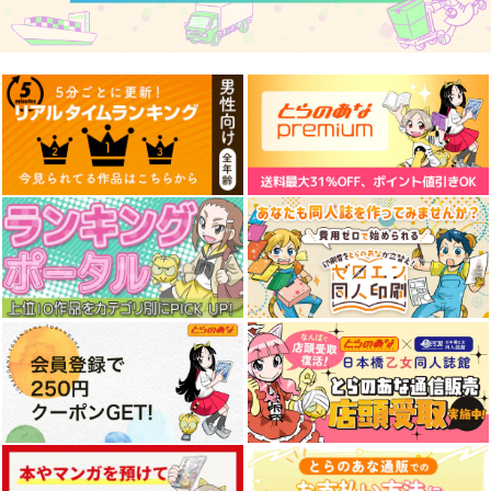
1,572
円
（税込）
787
2,750
円
円
（税込）
（税込）
上白沢慧音
サンプル
サンプル
サンプル
作品詳細
作品詳細
作品詳細
乙女怪獣キャラメリ
ゼ 4
KADOKAWA
902
円
（税込）
サンプル
作品詳細
東方インストEDM8
Spacelectro
1,572
円
（税込）
レミリア・スカーレット