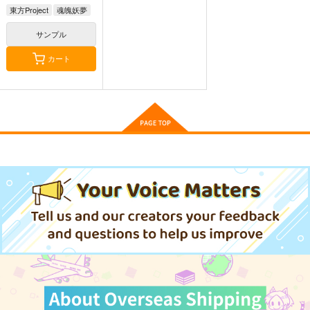
IRON ATTACK！
IRON ATTACK!
モ』
東方Project
魂魄妖夢
森羅万象
1,320
1,572
円
円
（税込）
（税込）
1,572
サンプル
円
（税込）
古明地こいし
カート
サンプル
サンプル
サンプル
作品詳細
作品詳細
作品詳細
乙女怪獣キャラメリ
乙女怪獣キャラメリ
乙女怪獣キャラメリ
ゼ 5
ゼ 1
ゼ 3
KADOKAWA
KADOKAWA
KADOKAWA
902
902
902
円
円
円
（税込）
（税込）
（税込）
サンプル
サンプル
サンプル
作品詳細
作品詳細
作品詳細
無限の旅、 僕らの選
THE BEST - 20TH AN
シンクロ4
択
NIVERSARY
森羅万象
少女フラクタル
SOUND HOLIC