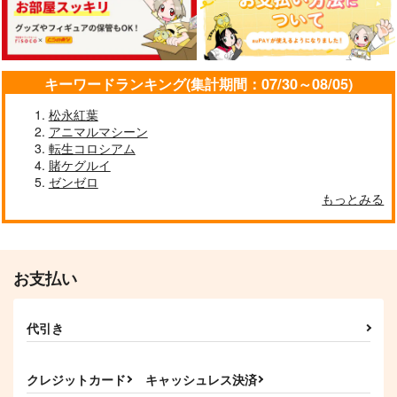
サンプル
作品詳細
キーワードランキング(集計期間：07/30～08/05)
松永紅葉
アニマルマシーン
転生コロシアム
賭ケグルイ
ゼンゼロ
もっとみる
お支払い
代引き
クレジットカード
キャッシュレス決済