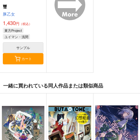
璽
豚乙女
1,430
円
（税込）
東方Project
ユイマン・浅間
道神馴子
サンプル
カート
寂光寂
東方剛欲異聞～水没し
東方紅魔郷～
一緒に買われている同人作品または類似商品
滅 ～ The Truth of th
た沈愁地獄
the Embodiment of
e Cessation of Dukk
Scarlet Devil～
Demetori
黄昏フロンティア
上海アリス幻樂団
ha
1,320
2,200
1,100
円
円
円
（税込）
（税込）
（税込）
東方Project
博麗霊夢
東方Project
東方Project
サンプル
サンプル
サンプル
カート
カート
カート