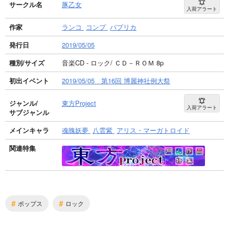
サークル名
豚乙女
入荷アラート
作家
ランコ
コンプ
パプリカ
発行日
2019/05/05
種別/サイズ
音楽CD - ロック/ ＣＤ－ＲＯＭ 8p
初出イベント
2019/05/05 第16回 博麗神社例大祭
ジャンル/
東方Project
入荷アラート
サブジャンル
メインキャラ
魂魄妖夢
八雲紫
アリス・マーガトロイド
関連特集
#
#
ポップス
ロック