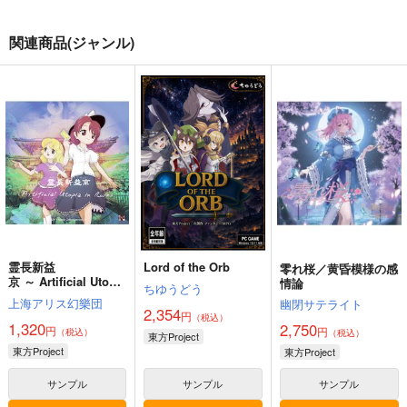
関連商品(ジャンル)
霊長新益
Lord of the Orb
零れ桜／黄昏模様の感
京 ～ Artificial Utopia
情論
ちゆうどう
in Ruins.
上海アリス幻樂団
幽閉サテライト
2,354
円
（税込）
1,320
2,750
円
円
（税込）
（税込）
東方Project
東方Project
東方Project
サンプル
サンプル
サンプル