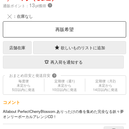
13
通販ポイント：
pt獲得
？
╳
：在庫なし
再販希望
店舗在庫
欲しいものリストに追加
再入荷を通知する
おまとめ目安と発送目安
?
毎度便
定期便（週1)
定期便（月2)
未定から
未定から
未定から
5日以内に発送
10日以内に発送
14日以内に発送
コメント
Allabout PerfectCherryBlossom.ありったけの春を集めた完全なる妖々夢
オンリーボーカルアレンジCD！