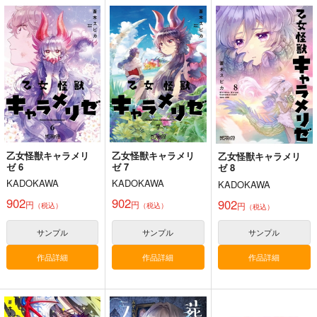
東方スライドキーホル
DOLLY MIXTURES
すなめりドリルクリア
ダー 魂魄妖夢
ファイル(七瀬尚)幽々
Meme in Wonderland.
子＆妖夢
AbsoluteZero
すなめりドリル
1,222
円
（税込）
990
517
円
円
（税込）
（税込）
魂魄妖夢
魂魄妖夢
サンプル
サンプル
サンプル
作品詳細
作品詳細
作品詳細
乙女怪獣キャラメリ
乙女怪獣キャラメリ
乙女怪獣キャラメリ
ゼ 6
ゼ 7
ゼ 8
KADOKAWA
KADOKAWA
KADOKAWA
902
902
902
円
円
円
（税込）
（税込）
（税込）
サンプル
サンプル
サンプル
作品詳細
作品詳細
作品詳細