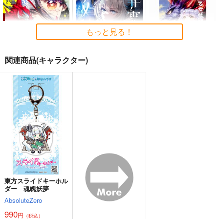
REVENGE
Illstarred Dive
シンクロ6
リベンジ、ユメウツツ
FELT
森羅万象
カラ
1,540
2,357
円
もっと見る！
円
（税込）
（税込）
1,650
フランドール・スカーレ
円
（税込）
ット
関連商品(キャラクター)
サンプル
サンプル
サンプル
作品詳細
作品詳細
作品詳細
乙女怪獣キャラメリ
葬霊のラメント 乙女
乙女怪獣キャラメリ
ゼ 9
は彷徨える魂に餞を 1
ゼ 2
KADOKAWA
オーバーラップ
KADOKAWA
902
792
902
円
円
円
（税込）
（税込）
（税込）
サンプル
サンプル
サンプル
作品詳細
作品詳細
作品詳細
東方スライドキーホル
ダー 魂魄妖夢
AbsoluteZero
森羅万象 東方
幻想クライシス
Fortuna Edge
990
円
（税込）
BEST ALBUM『エ