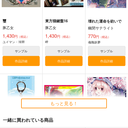
璽
東方猫鍵盤16
壊れた運命を紡いで
豚乙女
豚乙女
幽閉サテライト
1,430
1,430
770
円
円
円
（税込）
（税込）
（税込）
ユイマン・浅間
橙
魂魄妖夢
サンプル
サンプル
サンプル
作品詳細
作品詳細
作品詳細
イナバ式肝試し
Clutch Shooter #05
Seraphim Castle
Silver Forest
550
1,430
円
円
（税込）
（税込）
東方Project
東方Project
蓬莱山輝夜
藤原妹紅
十六夜咲夜
もっと見る！
サンプル
サンプル
カート
カート
一緒に買われている商品