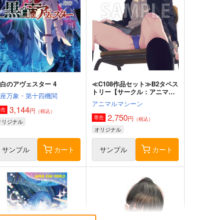
白のアヴェスター 4
≪C108作品セット≫B2タペス
トリー【サークル：アニマル
神座万象・第十四機関
マシーン】
アニマルマシーン
3,144
円
専売
（税込）
2,750
円
専売
（税込）
オリジナル
オリジナル
サンプル
カート
サンプル
カート