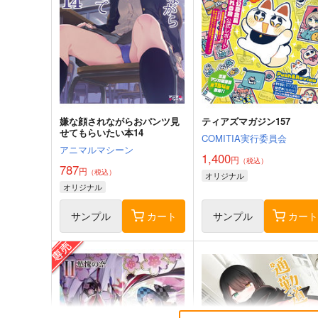
嫌な顔されながらおパンツ見
ティアズマガジン157
せてもらいたい本14
COMITIA実行委員会
アニマルマシーン
1,400
円
（税込）
787
円
（税込）
オリジナル
オリジナル
サンプル
カート
サンプル
カー