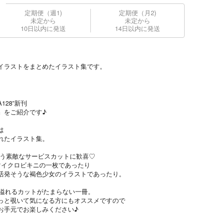
定期便（週1)
定期便（月2)
未定から
未定から
10日以内に発送
14日以内に発送
イラストをまとめたイラスト集です。
128”新刊
01』をご紹介です♪
は
れたイラスト集。
ゃう素敵なサービスカットに歓喜♡
マイクロビキニの一枚であったり
活発そうな褐色少女のイラストであったり。
ス溢れるカットがたまらない一冊。
っと覗いて気になる方にもオススメですので
お手元でお楽しみください♪