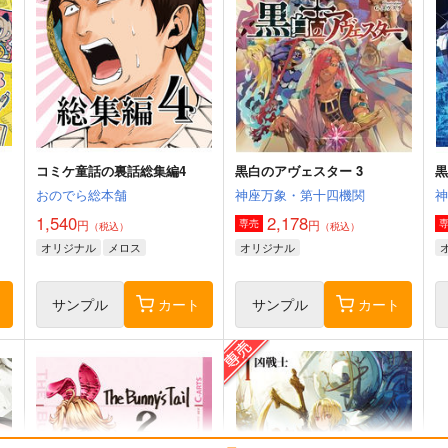
コミケ童話の裏話総集編4
黒白のアヴェスター 3
黒
おのでら総本舗
神座万象・第十四機関
1,540
2,178
円
円
専売
（税込）
（税込）
オリジナル
メロス
オリジナル
ト
サンプル
カート
サンプル
カート