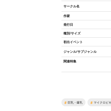
サークル名
作家
発行日
種別/サイズ
初出イベント
ジャンル/
サブジャンル
関連特集
#
#
巨乳・爆乳
マイクロビ