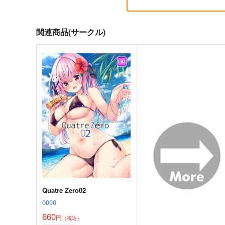
関連商品(サークル)
黒白のアヴェスター 2
通勤道中であの娘がぱんつ
見せてくる本13
神座万象・第十四機関
嘘つき屋
2,178
円
専売
（税込）
662
円
（税込）
オリジナル
オリジナル
サンプル
カート
サンプル
カー
Quatre Zero02
0000
660
円
（税込）