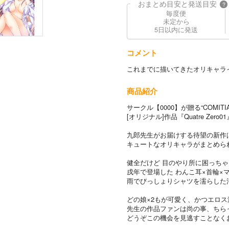
おまとめ目安と発送目安
?
毎度便
未定から
5日以内に発送
コメント
これまでに描いてきたオリキャラ
商品紹介
サークル【0000】が贈る“COMITIA
[オリジナル]作品『Quatre Zero
九郎先生がお届けする待望の新作
キュートなオリキャラがまとめら
健全だけど 目のやり所に困っち
戌年で登場した わんこ耳×首輪×
雨でびっしょりシャツを濡らした
どの娘×2もが可愛く、かつエロ
先生の作品ファンは尚の事、ちら
どうぞこの機会を見逃すことなく