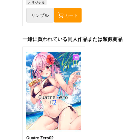
オリジナル
サンプル
カート
一緒に買われている同人作品または類似商品
森倉円「名前のない星」絵師
むにんしき「届かなくても
100人展 16 大阪展 前売り券
届くといいな」絵師100人
展 16 大阪展 前売り券
産経新聞社
産経新聞社
1,300
1,300
円
円
（税込）
（税込）
オリジナル
オリジナル
サンプル
カート
サンプル
カー
Quatre Zero02