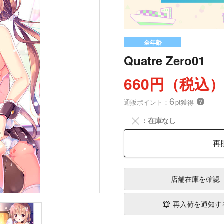
全年齢
Quatre Zero01
660円（税込
6
通販ポイント：
pt獲得
？
╳
：在庫なし
再
店舗在庫
を確認
再入荷を通知す