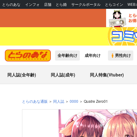
とらのあな
インフォ
店舗
とら婚
サークルポータル
とらコイン
WE
全年齢向け
成年向け
男性向け
同人誌(全年齢)
同人誌(成年)
同人特集(Vtuber)
とらのあな通販
同人誌
0000
Quatre Zero01