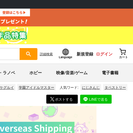
新規登録
ログイン
詳細
検索
Language
カート
・ラノベ
ホビー
映像/音楽/ゲーム
電子書籍
ケグルイ
学園アイドルマスター
人気ワード:
にじさんじ
タペストリー
ポストする
LINEで送る