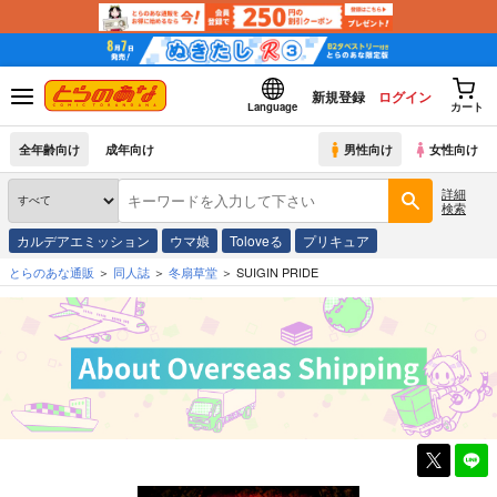
新規登録
ログイン
Language
カート
全年齢向け
成年向け
男性向け
女性向け
詳細
検索
カルデアエミッション
ウマ娘
Toloveる
プリキュア
とらのあな通販
同人誌
冬扇草堂
SUIGIN PRIDE