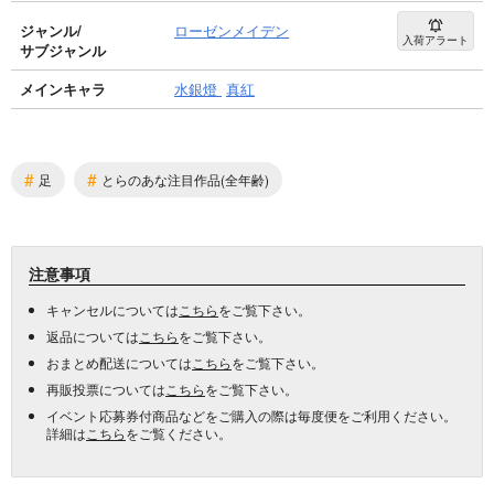
ジャンル/
ローゼンメイデン
入荷アラート
サブジャンル
メインキャラ
水銀燈
真紅
#
#
足
とらのあな注目作品(全年齢)
注意事項
キャンセルについては
こちら
をご覧下さい。
返品については
こちら
をご覧下さい。
おまとめ配送については
こちら
をご覧下さい。
再販投票については
こちら
をご覧下さい。
イベント応募券付商品などをご購入の際は毎度便をご利用ください。
詳細は
こちら
をご覧ください。