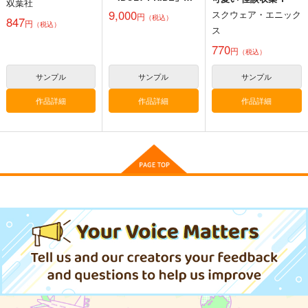
双葉社
Collection Album [S
9,000
スクウェア・エニック
円
（税込）
eason](初回生産限定
847
円
（税込）
盤)
ス
770
円
（税込）
サンプル
サンプル
サンプル
作品詳細
作品詳細
作品詳細