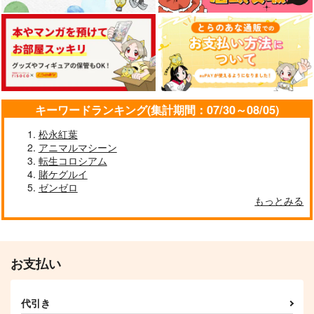
キーワードランキング(集計期間：07/30～08/05)
松永紅葉
アニマルマシーン
転生コロシアム
賭ケグルイ
ゼンゼロ
もっとみる
お支払い
代引き