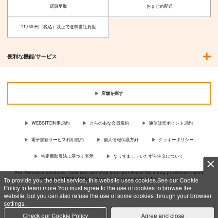
店頭受取
おまとめ配送
11,000円（税込）以上で送料当社負担
便利な機能/サービス
店舗を探す
WEBSITE利用規約
とらのあな会員規約
通信販売ポイント規約
電子書籍サービス利用規約
個人情報保護方針
クッキーポリシー
特定商取引法に基づく表示
なりすまし・いたずら注文について
For Overseas customer, now you can ship your purchases by using purchases agent
services “AOCS”! Click {more…} for more information …
more
To provide you the best service, this website uses cookies.See our Cookie
Policy to learn more.You must agree to the use of cookies to browse the
website, but you can also refuse the use of some cookies through your browser
settings.
c TORANOANA Inc, All Rights Reserved.
Check our Cookie Policy
Agree and close