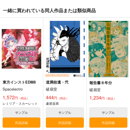
一緒に買われている同人作品または類似商品
東方インストEDM8
道満拾遺・弐
報告書８年分
Spacelectro
破扇堂
破扇堂
1,572
444
1,234
円
円
円
（税込）
（税込）
（税込）
レミリア・スカーレット
蘆屋道満
サンプル
サンプル
サンプル
作品詳細
作品詳細
作品詳細