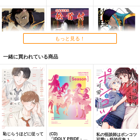
もっと見る！
一緒に買われている商品
硝煙は蝶の形
松首村
人理の聖王 FGOア
ショカ王設定画集
破扇堂
破扇堂
破扇堂
377
660
円
円
（税込）
（税込）
1,887
円
イスカリ
蘆屋道満
（税込）
アショカ王
サンプル
サンプル
サンプル
作品詳細
作品詳細
作品詳細
恥じらうほどに従って
(CD)
私の怪談師はポンコツ
「IDOLY PRIDE」
可愛い 怪談収集 1