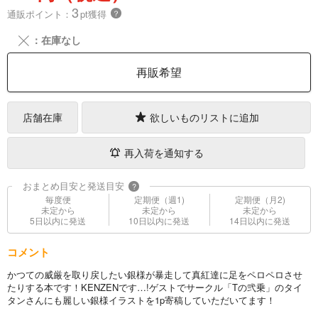
3
通販ポイント：
pt獲得
？
╳
：在庫なし
再販希望
店舗在庫
欲しいものリストに追加
再入荷を通知する
おまとめ目安と発送目安
?
毎度便
定期便（週1)
定期便（月2)
未定から
未定から
未定から
5日以内に発送
10日以内に発送
14日以内に発送
コメント
かつての威厳を取り戻したい銀様が暴走して真紅達に足をペロペロさせ
たりする本です！KENZENです…!ゲストでサークル「Tの弐乗」のタイ
タンさんにも麗しい銀様イラストを1p寄稿していただいてます！