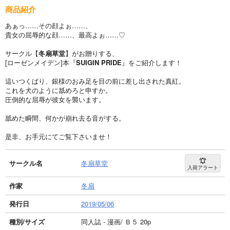
商品紹介
あぁっ……その顔よぉ……、
貴女の屈辱的な顔……、最高よぉ……♡
サークル【
冬扇草堂
】がお贈りする、
[ローゼンメイデン]本『
SUIGIN PRIDE
』をご紹介します！
這いつくばり、銀様のおみ足を目の前に差し出された真紅。
これを犬のように舐めろと申すか。
圧倒的な屈辱が彼女を襲います。
舐めた瞬間、何かが崩れ去る音がする。
是非、お手元にてご覧下さいませ！
サークル名
冬扇草堂
入荷アラート
作家
冬扇
発行日
2019/05/06
種別/サイズ
同人誌 - 漫画/ Ｂ５ 20p