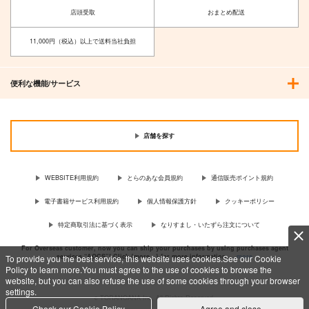
店頭受取
おまとめ配送
11,000円（税込）以上で送料当社負担
便利な機能/サービス
店舗を探す
WEBSITE利用規約
とらのあな会員規約
通信販売ポイント規約
電子書籍サービス利用規約
個人情報保護方針
クッキーポリシー
特定商取引法に基づく表示
なりすまし・いたずら注文について
For Overseas customer, now you can ship your purchases by using purchases agent
services “AOCS”! Click {more…} for more information …
more
To provide you the best service, this website uses cookies.See our Cookie
Policy to learn more.You must agree to the use of cookies to browse the
website, but you can also refuse the use of some cookies through your browser
settings.
c TORANOANA Inc, All Rights Reserved.
Check our Cookie Policy
Agree and close