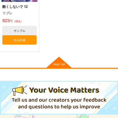
酷くしないで 12
リブレ
823
円
（税込）
サンプル
作品詳細
黒白のアヴェスター 1
藤ちょこ「星の記憶と
今日の一枚 2026
巡り合う」絵師100人
年 Vol.1
神座万象・第十四機
展 16 大阪展 前売り券
産経新聞社
WhitePlanter
関
1,300
1,320
円
円
2,178
（税込）
（税込）
円
専売
（税込）
オリジナル
オリジナル
オリジナル
サンプル
サンプル
サンプル
カート
カート
カート