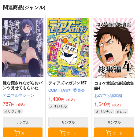
関連商品(ジャンル)
嫌な顔されながらおパ
ティアズマガジン157
コミケ童話の裏話総集
ンツ見せてもらいたい
編4
COMITIA実行委員会
本14
アニマルマシーン
おのでら総本舗
1,400
円
（税込）
787
1,540
円
円
（税込）
（税込）
オリジナル
オリジナル
オリジナル
メロス
サンプル
サンプル
サンプル
カート
カート
カート