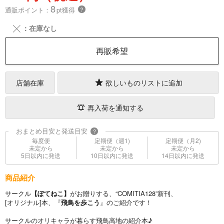
8
通販ポイント：
pt獲得
？
╳
：在庫なし
再販希望
店舗在庫
欲しいものリストに追加
再入荷を通知する
おまとめ目安と発送目安
?
毎度便
定期便（週1)
定期便（月2)
未定から
未定から
未定から
5日以内に発送
10日以内に発送
14日以内に発送
商品紹介
サークル
【ぽてねこ】
がお贈りする、“COMITIA128”新刊、
[オリジナル]本、『
飛鳥を歩こう
』のご紹介です！
サークルのオリキャラが暮らす飛鳥高地の紹介本♪