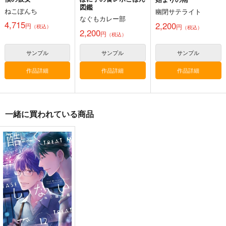
図鑑
ねこぽんち
幽閉サテライト
なぐもカレー部
4,715
2,200
円
円
（税込）
（税込）
2,200
円
（税込）
サンプル
サンプル
サンプル
作品詳細
作品詳細
作品詳細
一緒に買われている商品
黒白のアヴェスター 2
通勤道中であの娘がぱ
まぐ太ノート16冊
んつを見せてくる本
目 The Bunny's Tail 2
神座万象・第十四機
13
嘘つき屋
C-ARTS
関
662
1,430
円
円
2,178
（税込）
（税込）
円
専売
（税込）
オリジナル
オリジナル
オリジナル
サンプル
サンプル
サンプル
カート
カート
カート