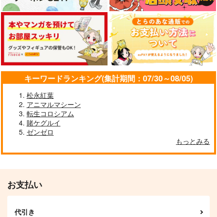
キーワードランキング(集計期間：07/30～08/05)
松永紅葉
アニマルマシーン
転生コロシアム
賭ケグルイ
ゼンゼロ
もっとみる
お支払い
代引き