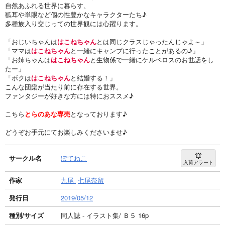
自然あふれる世界に暮らす、
狐耳や単眼など個の性豊かなキャラクターたち♪
多種族入り交じっての世界観には心躍ります。
「おじいちゃんは
はこねちゃん
とは同じクラスじゃったんじゃよ～」
「ママは
はこねちゃん
と一緒にキャンプに行ったことがあるの♪」
「お姉ちゃんは
はこねちゃん
と生物係で一緒にケルベロスのお世話をし
たー」
「ボクは
はこねちゃん
と結婚する！」
こんな団欒が当たり前に存在する世界。
ファンタジーが好きな方には特におススメ♪
こちら
とらのあな専売
となっております♪
どうぞお手元にてお楽しみくださいませ♪
サークル名
ぽてねこ
入荷アラート
作家
九尾
七尾奈留
発行日
2019/05/12
種別/サイズ
同人誌 - イラスト集/ Ｂ５ 16p