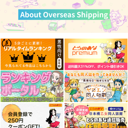
森倉円「名前のない
星」絵師100人
展 16 大阪展 前売り券
産経新聞社
1,300
円
（税込）
オリジナル
サンプル
カート