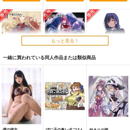
もっと見る！
一緒に買われている同人作品または類似商品
黒白のアヴェスター 3
黒白のアヴェスター 4
≪C108作品セット
≫B2タペストリー
神座万象・第十四機
神座万象・第十四機
【サークル：アニマル
アニマルマシーン
関
関
マシーン】
2,750
円
専売
2,178
3,144
（税込）
円
円
専売
専売
（税込）
（税込）
オリジナル
オリジナル
オリジナル
サンプル
サンプル
サンプル
カート
カート
カート
僕の彼女
ぽに子の食レポごはん
始まりの雨