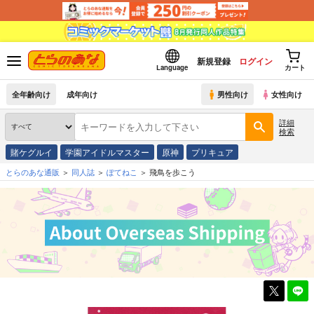
新規登録
ログイン
Language
カート
全年齢向け
成年向け
男性向け
女性向け
詳細
検索
賭ケグルイ
学園アイドルマスター
原神
プリキュア
とらのあな通販
同人誌
ぽてねこ
飛鳥を歩こう