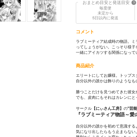
おまとめ目安と発送目安
?
毎度便
未定から
5日以内に発送
コメント
ラブミーティア結成時の物語。ミ
ってしょうがない。こっそり様子
一緒にアイカツする関係になって
商品紹介
エリートにしてお嬢様。トップス
自分以外の誰かは飾りのようなも
勝つことだけを見つめてきた彼女
でも、皮肉にもそれはカレンにと
サークル
【にぃさん工房】
の
"芸
『ラブミーティア物語～愛
自分以外の誰かを初めて意識する
気になり出したらもう止まらない
勝利からミライへと変わっちゃっ