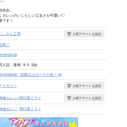
的存在。
くカレンのいじらしい乙女さが可愛い♡
冊です！
にぃさん工房
入荷アラート
を設定
松岡二
2019/06/09
同人誌 - 漫画/ Ｂ５ 32p
2019/06/09 芸能人はカードが命！19
アイカツ！
入荷アラート
を設定
神城カレン×明日香ミライ
入荷アラート
を設定
神城カレン
明日香ミライ