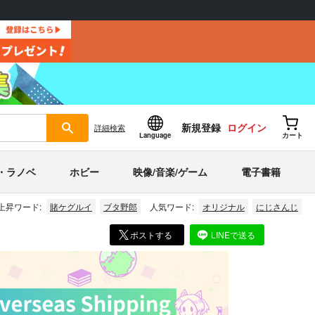
新規登録
ログイン
詳細
検索
Language
カート
・ラノベ
ホビー
映像/音楽/ゲーム
電子書籍
上昇ワード:
賭ケグルイ
ブタ野郎
人気ワード:
オリジナル
にじさんじ
ポストする
LINEで送る