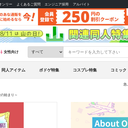
Bオンリー
よくあるご質問
エンジニア採用
アルバイト
女性向け
同人アイテム
ボドゲ特集
コスプレ特集
コミック
急
愛の始まり～