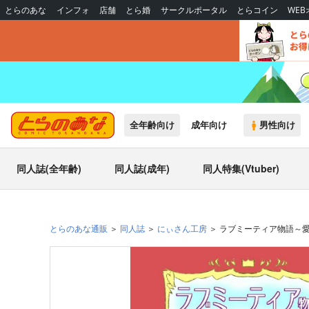
とらのあな
インフォ
店舗
とら婚
サークルポータル
とらコイン
WE
全年齢向け
成年向け
男性向け
同人誌(全年齢)
同人誌(成年)
同人特集(Vtuber)
とらのあな通販
同人誌
にぃさん工房
ラブミーティア物語～