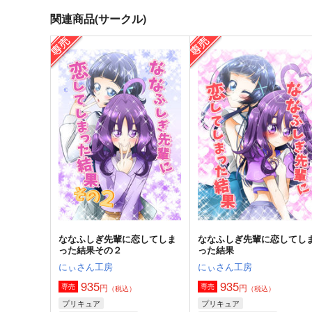
関連商品(サークル)
ななふしぎ先輩に恋してしま
ななふしぎ先輩に恋してし
った結果その２
った結果
にぃさん工房
にぃさん工房
935
935
円
円
専売
専売
（税込）
（税込）
プリキュア
プリキュア