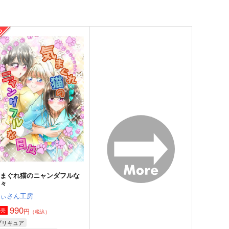
気まぐれ猫のニャンダフルな
日々
にぃさん工房
990
円
専売
（税込）
プリキュア