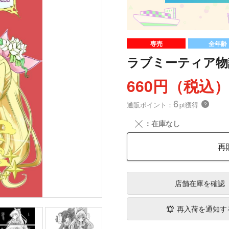
専売
全年齢
ラブミーティア物
660円（税込
6
通販ポイント：
pt獲得
？
╳
：在庫なし
再
店舗在庫
を確認
再入荷を通知す