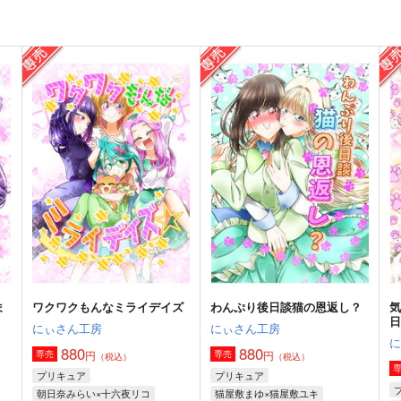
ま
ワクワクもんなミライデイズ
わんぷり後日談猫の恩返し？
にぃさん工房
にぃさん工房
880
880
円
円
専売
専売
（税込）
（税込）
プリキュア
プリキュア
朝日奈みらい×十六夜リコ
猫屋敷まゆ×猫屋敷ユキ