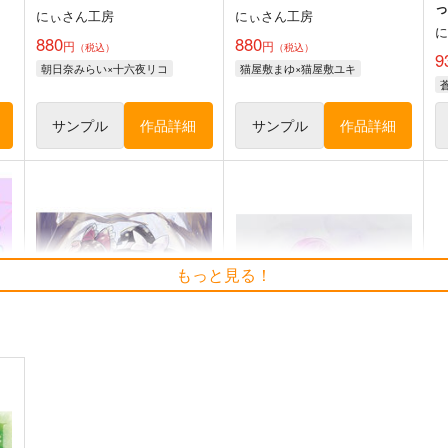
にぃさん工房
にぃさん工房
880
880
円
円
（税込）
（税込）
9
朝日奈みらい×十六夜リコ
猫屋敷まゆ×猫屋敷ユキ
サンプル
作品詳細
サンプル
作品詳細
もっと見る！