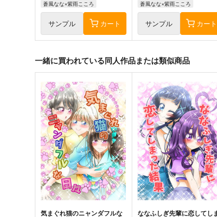
蒼風なな×紫雨こころ
蒼風なな×紫雨こころ
サンプル
カート
サンプル
カー
一緒に買われている同人作品または類似商品
気まぐれ猫のニャンダフルな
ななふしぎ先輩に恋してし