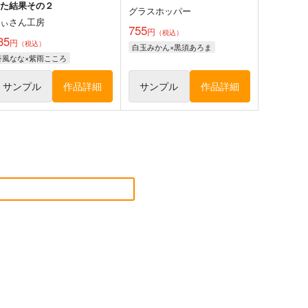
った結果その２
グラスホッパー
にぃさん工房
755
円
（税込）
35
円
（税込）
白玉みかん×黒須あろま
蒼風なな×紫雨こころ
サンプル
作品詳細
サンプル
作品詳細