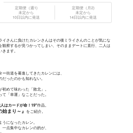
定期便（週1)
定期便（月2)
未定から
未定から
10日以内に発送
14日以内に発送
ライさんに負けたカレンさんはその後ミライさんのことが気にな
を観察するが見つかってしまい、そのままデートに直行、二人は
いきます。
ター街道を驀進してきたカレンには、
のだったのかも知れない。
が初めて味わった「敗北」。
って「幸運」なことだった。
能人はカードが命！19"
作品。
の始まり～』
をご紹介。
ようになったカレン。
。一点集中なカレンの的が、
た。