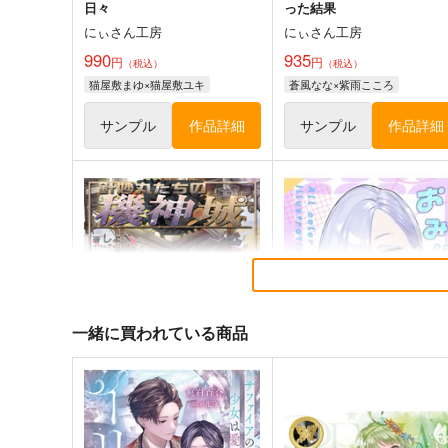
日々
った結果
にぃさん工房
にぃさん工房
990
935
円
円
（税込）
（税込）
猫屋敷まゆ×猫屋敷ユキ
蒼風なな×紫雨こころ
サンプル
作品詳細
サンプル
作品詳細
一緒に買われている商品